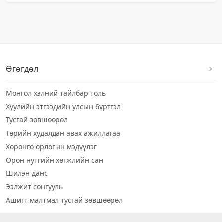
Өгөгдөл
Монгол хэлний тайлбар толь
Хуулийн этгээдийн улсын бүртгэл
Тусгай зөвшөөрөл
Төрийн худалдан авах ажиллагаа
Хөрөнгө орлогын мэдүүлэг
Орон нутгийн хөгжлийн сан
Шилэн данс
Ээлжит сонгууль
Ашигт малтмал тусгай зөвшөөрөл
Визуал дата