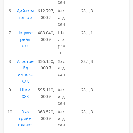
сан
6
Дийлэгч
612,797,
Хас
28,1,3
тэнгэр
000 ₮
агд
сан
7
Цэцүүхт
488,040,
Ша
28,1,1
рейд
000 ₮
лга
ХХК
рса
н
8
Агротре
336,150,
Хас
28,1,3
йд
000 ₮
агд
импекс
сан
ХХК
9
Шим
595,110,
Хас
28,1,3
ХХК
000 ₮
агд
сан
10
Эко
368,520,
Хас
28,1,3
грийн
000 ₮
агд
планэт
сан