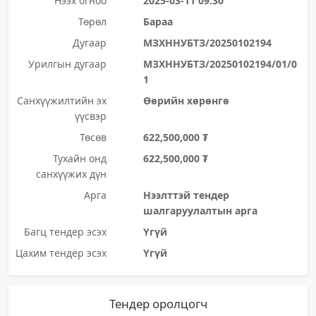
Нээх огноо
2025-03-11 09:30
Төрөл
Бараа
Дугаар
МЗХННУБТЗ/20250102194
Урилгын дугаар
МЗХННУБТЗ/20250102194/01/0
1
Санхүүжилтийн эх
Өөрийн хөрөнгө
үүсвэр
Төсөв
622,500,000 ₮
Тухайн онд
622,500,000 ₮
санхүүжих дүн
Арга
Нээлттэй тендер
шалгаруулалтын арга
Багц тендер эсэх
Үгүй
Цахим тендер эсэх
Үгүй
Тендер оролцогч