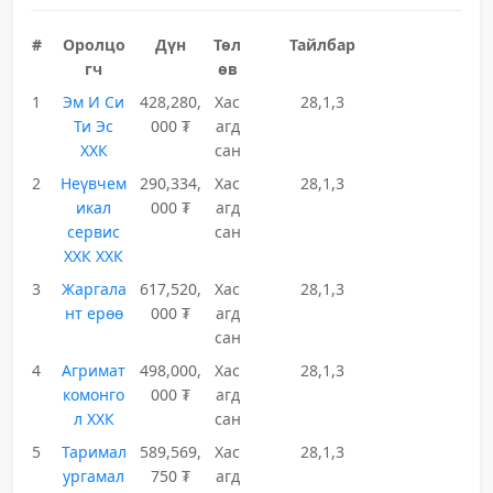
#
Оролцо
Дүн
Төл
Тайлбар
гч
өв
1
Эм И Си
428,280,
Хас
28,1,3
Ти Эс
000 ₮
агд
ХХК
сан
2
Неүвчем
290,334,
Хас
28,1,3
икал
000 ₮
агд
сервис
сан
ХХК ХХК
3
Жаргала
617,520,
Хас
28,1,3
нт ерөө
000 ₮
агд
сан
4
Агримат
498,000,
Хас
28,1,3
комонго
000 ₮
агд
л ХХК
сан
5
Таримал
589,569,
Хас
28,1,3
ургамал
750 ₮
агд