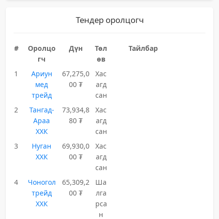
Тендер оролцогч
#
Оролцо
Дүн
Төл
Тайлбар
гч
өв
1
Ариун
67,275,0
Хас
мед
00 ₮
агд
трейд
сан
2
Тангад-
73,934,8
Хас
Араа
80 ₮
агд
ХХК
сан
3
Нуган
69,930,0
Хас
ХХК
00 ₮
агд
сан
4
Чоногол
65,309,2
Ша
трейд
00 ₮
лга
ХХК
рса
н