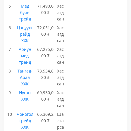
5
Мед
71,490,0
Хас
буян
00 ₮
агд
трейд
сан
6
Цэцүүхт
72,051,0
Хас
рейд
00 ₮
агд
ХХК
сан
7
Ариун
67,275,0
Хас
мед
00 ₮
агд
трейд
сан
8
Тангад-
73,934,8
Хас
Араа
80 ₮
агд
ХХК
сан
9
Нуган
69,930,0
Хас
ХХК
00 ₮
агд
сан
10
Чоногол
65,309,2
Ша
трейд
00 ₮
лга
ХХК
рса