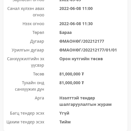
Санал хүлээн авах
2022-06-08 11:00
огноо
Нээх огноо
2022-06-08 11:30
Төрөл
Бараа
Дугаар
ӨМАОНӨГ/202212177
Урилгын дугаар
ӨМАОНӨГ/202212177/01/01
Санхүүжилтийн эх
Орон нутгийн төсөв
үүсвэр
Төсөв
81,000,000 ₮
Тухайн онд
81,000,000 ₮
санхүүжих дүн
Арга
Нээлттэй тендер
шалгаруулалтын журам
Багц тендер эсэх
Үгүй
Цахим тендер эсэх
Тийм