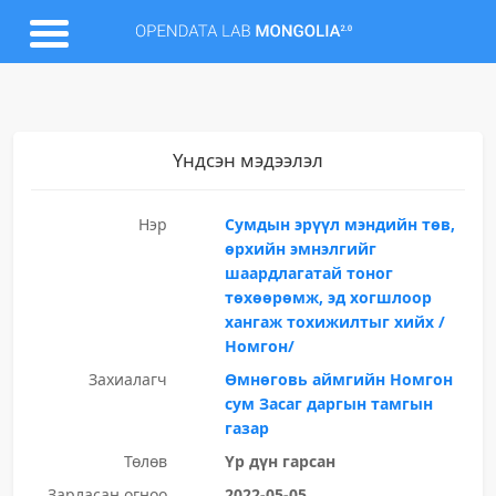
Үндсэн мэдээлэл
Нэр
Сумдын эрүүл мэндийн төв,
өрхийн эмнэлгийг
шаардлагатай тоног
төхөөрөмж, эд хогшлоор
хангаж тохижилтыг хийх /
Номгон/
Захиалагч
Өмнөговь аймгийн Номгон
сум Засаг даргын тамгын
газар
Төлөв
Үр дүн гарсан
Зарласан огноо
2022-05-05