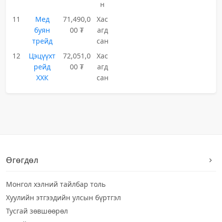
н
11
Мед
71,490,0
Хас
буян
00 ₮
агд
трейд
сан
12
Цэцүүхт
72,051,0
Хас
рейд
00 ₮
агд
ХХК
сан
Өгөгдөл
Монгол хэлний тайлбар толь
Хуулийн этгээдийн улсын бүртгэл
Тусгай зөвшөөрөл