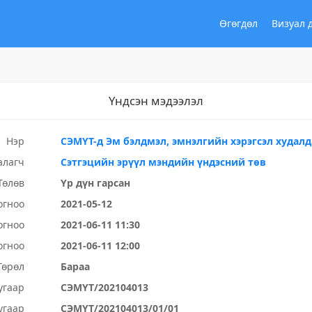
Өгөгдөл
Визуал 
Үндсэн мэдээлэл
Нэр
СЭМҮТ-д Эм бэлдмэл, эмнэлгийн хэрэгсэл худалд
алагч
Сэтгэцийн эрүүл мэндийн үндэсний төв
Төлөв
Үр дүн гарсан
огноо
2021-05-12
огноо
2021-06-11 11:30
огноо
2021-06-11 12:00
Төрөл
Бараа
угаар
СЭМҮТ/202104013
угаар
СЭМҮТ/202104013/01/01