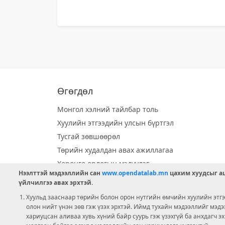
Өгөгдөл
Монгол хэлний тайлбар толь
Хуулийн этгээдийн улсын бүртгэл
Тусгай зөвшөөрөл
Төрийн худалдан авах ажиллагаа
Хөрөнгө орлогын мэдүүлэг
Нээлттэй мэдээллийн сан
www.opendatalab.mn
цахим хуудсыг аш
Орон нутгийн хөгжлийн сан
үйлчилгээ авах эрхтэй.
Шилэн данс
Хуульд зааснаар төрийн болон орон нутгийн өмчийн хуулийн этгээ
Ээлжит сонгууль
олон нийт үнэн зөв гэж үзэх эрхтэй. Иймд тухайн мэдээллийг мэд
хариуцсан аливаа хувь хүний байр суурь гэж үзэхгүй ба анхдагч э
Ашигт малтмал тусгай зөвшөөрөл