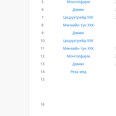
5
Монголфарм
6
Дөмөн
7
Цэцүүхтрейд ХХК
8
Мөнхийн тун ХХК
9
Дөмөн
10
Цэцүүхтрейд ХХК
11
Мөнхийн тун ХХК
12
Монголфарм
13
Дөмөн
14
Реха мед
15
16