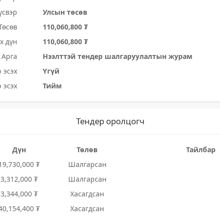
үсвэр
Улсын төсөв
Төсөв
110,060,800 ₮
х дүн
110,060,800 ₮
Арга
Нээлттэй тендер шалгаруулалтын журам
 эсэх
Үгүй
 эсэх
Тийм
Тендер оролцогч
Дүн
Төлөв
Тайлбар
19,730,000 ₮
Шалгарсан
3,312,000 ₮
Шалгарсан
3,344,000 ₮
Хасагдсан
40,154,400 ₮
Хасагдсан