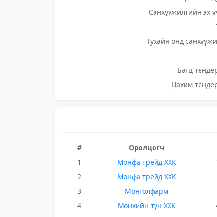
Санхүүжилтийн эх ү
Тухайн онд санхүүжи
Багц тендер
Цахим тендер
#
Оролцогч
1
Монфа трейд ХХК
2
Монфа трейд ХХК
3
Монголфарм
4
Мөнхийн тун ХХК