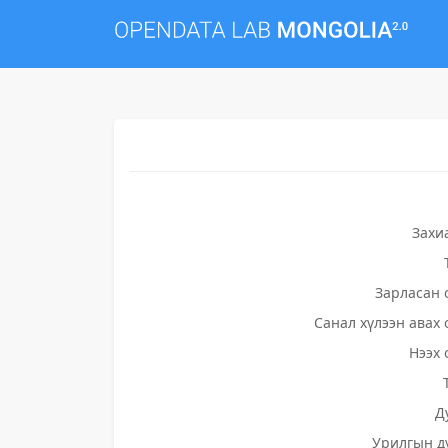
Захи
Зарласан 
Санал хүлээн авах 
Нээх 
Д
Урилгын д