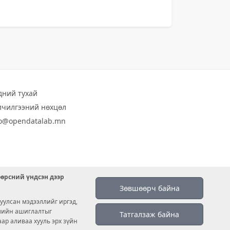
дний тухай
лчилгээний нөхцөл
fo@opendatalab.mn
өөрсний үндсэн дээр
Зөвшөөрч байна
уулсан мэдээллийг иргэд,
емийн ашиглалтыг
Татгалзаж байна
аар аливаа хууль эрх зүйн