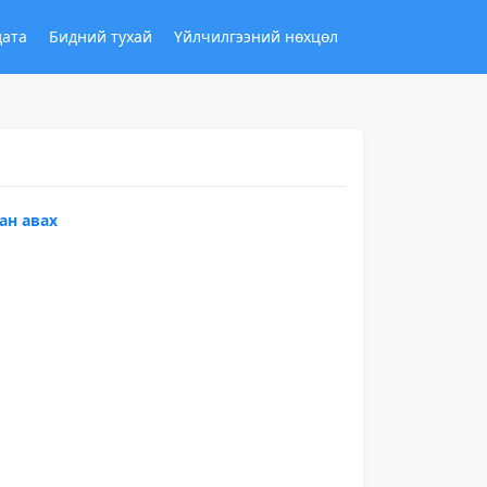
дата
Бидний тухай
Үйлчилгээний нөхцөл
ан авах