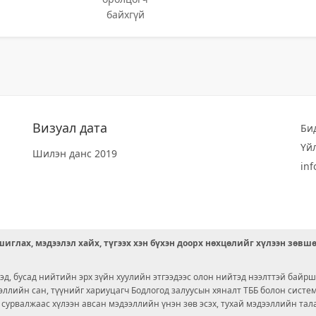
байхгүй
Визуал дата
Би
Үй
Шилэн данс 2019
in
иглах, мэдээлэл хайх, түгээх хэн бүхэн доорх нөхцөлийг хүлээн зөвш
д, бусад нийтийн эрх зүйн хуулийн этгээдээс олон нийтэд нээлттэй байрш
ээллийн сан, түүнийг хариуцагч Бодлогод залуусын хяналт ТББ болон сист
х сурвалжаас хүлээн авсан мэдээллийн үнэн зөв эсэх, тухай мэдээллийн тал