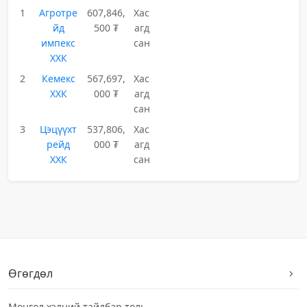
1
Агротре
607,846,
Хас
йд
500 ₮
агд
импекс
сан
ХХК
2
Кемекс
567,697,
Хас
ХХК
000 ₮
агд
сан
3
Цэцүүхт
537,806,
Хас
рейд
000 ₮
агд
ХХК
сан
Өгөгдөл
Монгол хэлний тайлбар толь