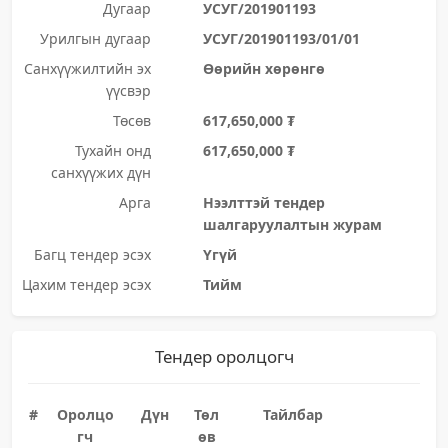
Дугаар
УСУГ/201901193
Урилгын дугаар
УСУГ/201901193/01/01
Санхүүжилтийн эх
Өөрийн хөрөнгө
үүсвэр
Төсөв
617,650,000 ₮
Тухайн онд
617,650,000 ₮
санхүүжих дүн
Арга
Нээлттэй тендер
шалгаруулалтын журам
Багц тендер эсэх
Үгүй
Цахим тендер эсэх
Тийм
Тендер оролцогч
#
Оролцо
Дүн
Төл
Тайлбар
гч
өв