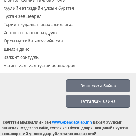
Хуулийн этгээдийн улсын бүртгэл
Тусгай зөвшөөрөл
Төрийн худалдан авах ажиллагаа
Хөрөнгө орлогын мэдүүлэг
Орон нутгийн хөгжлийн сан
Шилэн данс
Ээлжит сонгууль
Ашигт малтмал тусгай зөвшөөрөл
Визуал дата
Зөвшөөрч байна
Шилэн данс 2019
Татгалзаж байна
Бидний тухай
Үйлчилгээний нөхцөл
info@opendatalab.mn
Нээлттэй мэдээллийн сан
www.opendatalab.mn
цахим хуудсыг
ашиглах, мэдээлэл хайх, түгээх хэн бүхэн доорх нөхцөлийг хүлээн
© 2026 OPENDATA LAB MONGOLIA.
зөвшөөрсний үндсэн дээр үйлчилгээ авах эрхтэй.