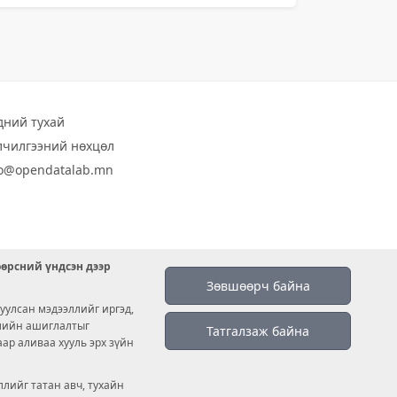
дний тухай
лчилгээний нөхцөл
fo@opendatalab.mn
өөрсний үндсэн дээр
Зөвшөөрч байна
уулсан мэдээллийг иргэд,
емийн ашиглалтыг
Татгалзаж байна
аар аливаа хууль эрх зүйн
лийг татан авч, тухайн