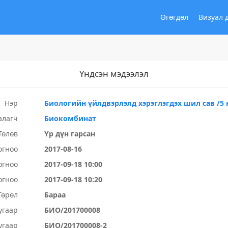
Өгөгдөл
Визуал 
Үндсэн мэдээлэл
Нэр
Биологийн үйлдвэрлэлд хэрэглэгдэх шил сав /5 
алагч
Биокомбинат
Төлөв
Үр дүн гарсан
огноо
2017-08-16
огноо
2017-09-18 10:00
огноо
2017-09-18 10:20
Төрөл
Бараа
угаар
БИО/201700008
угаар
БИО/201700008-2