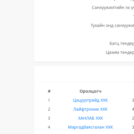
Санхүүжилтийн эх ү
Тухайн онд санхүүжи
Багц тендер
Цахим тендер
#
Оролцогч
1
Цэцүүхтрейд ХХК
2
Лайфтроник ХХК
3
ХАНЛАБ ХХК
4
Маргадбаясгалан ХХК