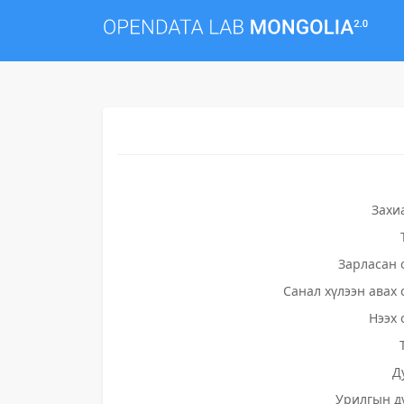
Захи
Зарласан 
Санал хүлээн авах 
Нээх 
Д
Урилгын д