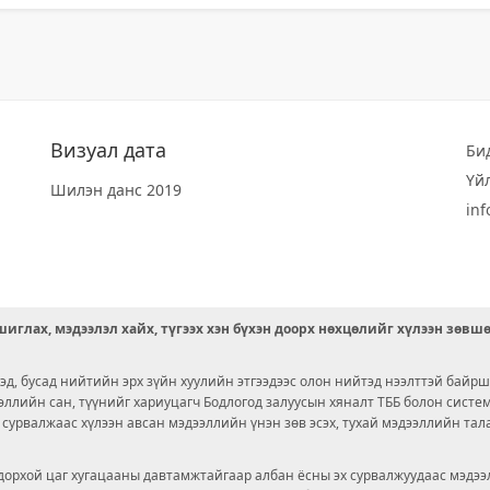
Визуал дата
Би
Үй
Шилэн данс 2019
in
иглах, мэдээлэл хайх, түгээх хэн бүхэн доорх нөхцөлийг хүлээн зөвш
д, бусад нийтийн эрх зүйн хуулийн этгээдээс олон нийтэд нээлттэй байрш
ээллийн сан, түүнийг хариуцагч Бодлогод залуусын хяналт ТББ болон сист
х сурвалжаас хүлээн авсан мэдээллийн үнэн зөв эсэх, тухай мэдээллийн тал
орхой цаг хугацааны давтамжтайгаар албан ёсны эх сурвалжуудаас мэдээл