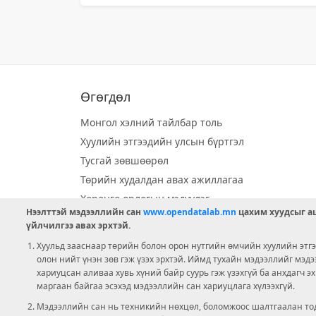
Өгөгдөл
Монгол хэлний тайлбар толь
Хуулийн этгээдийн улсын бүртгэл
Тусгай зөвшөөрөл
Төрийн худалдан авах ажиллагаа
Хөрөнгө орлогын мэдүүлэг
Нээлттэй мэдээллийн сан
www.opendatalab.mn
цахим хуудсыг аш
Орон нутгийн хөгжлийн сан
үйлчилгээ авах эрхтэй.
Шилэн данс
Хуульд зааснаар төрийн болон орон нутгийн өмчийн хуулийн этгээ
Ээлжит сонгууль
олон нийт үнэн зөв гэж үзэх эрхтэй. Иймд тухайн мэдээллийг мэд
хариуцсан аливаа хувь хүний байр суурь гэж үзэхгүй ба анхдагч э
Ашигт малтмал тусгай зөвшөөрөл
маргаан байгаа эсэхэд мэдээллийн сан хариуцлага хүлээхгүй.
Мэдээллийн сан нь техникийн нөхцөл, боломжоос шалтгаалан тод