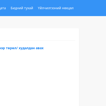
дата
Бидний тухай
Үйлчилгээний нөхцөл
нэр төрөл/ худалдан авах