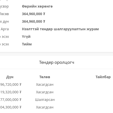
үсвэр
Өөрийн хөрөнгө
Төсөв
364,960,000 ₮
х дүн
364,960,000 ₮
Арга
Нээлттэй тендер шалгаруулалтын журам
 эсэх
Үгүй
 эсэх
Тийм
Тендер оролцогч
Дүн
Төлөв
Тайлбар
396,720,000 ₮
Хасагдсан
419,320,000 ₮
Хасагдсан
277,000,000 ₮
Шалгарсан
304,300,000 ₮
Хасагдсан