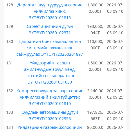
128
Даралтат шүүлтүүрүүдэд сервис
1,800,00
2026-07-
үйлчилгээ хийх.
0,000₮
03 09:10
ЭҮТӨҮГ/20260101815
129
Сэрээт ачигчийн дугуй
193,060,
2026-07-
ЭҮТӨҮГ/20260102371
044₮
03 09:10
130
Цацрагийн биет хамгаалалтын
110,000,
2026-07-
системийн ажиллагааг
000₮
03 09:10
сайжруулах ЭҮТӨҮГ/20260201897
131
Үйлдвэрийн газрын
1,500,00
2026-07-
ажилтнуудын эрүүл мэнд,
0,000₮
03 09:10
гэнэтийн ослын даатгал
ЭҮТӨҮГ/202601031030
132
Компрессоруудад засвар, сервис
2,140,00
2026-07-
үйлчилгээний ажил гүйцэтгэх
0,000₮
02 09:25
ЭҮТӨҮГ/20260101810
133
Суудлын автомашины дугуй
197,826,
2026-07-
ЭҮТӨҮГ/20260102356
663₮
02 09:10
134
Үйлдвэрийн газрын жолоочийн
80,000,0
2026-07-