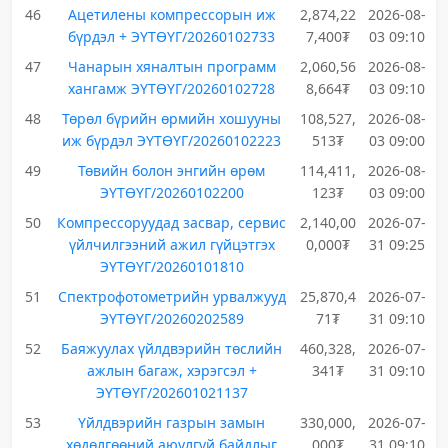
46
Ацетилены компрессорын иж
2,874,22
2026-08-
бүрдэл + ЭҮТӨҮГ/20260102733
7,400₮
03 09:10
47
Чанарын хяналтын программ
2,060,56
2026-08-
хангамж ЭҮТӨҮГ/20260102728
8,664₮
03 09:10
48
Төрөл бүрийн өрмийн хошууны
108,527,
2026-08-
иж бүрдэл ЭҮТӨҮГ/20260102223
513₮
03 09:00
49
Төвийн болон энгийн өрөм
114,411,
2026-08-
ЭҮТӨҮГ/20260102200
123₮
03 09:00
50
Компрессоруудад засвар, сервис
2,140,00
2026-07-
үйлчилгээний ажил гүйцэтгэх
0,000₮
31 09:25
ЭҮТӨҮГ/20260101810
51
Спектрофотометрийн урвалжууд
25,870,4
2026-07-
ЭҮТӨҮГ/20260202589
71₮
31 09:10
52
Баяжуулах үйлдвэрийн төслийн
460,328,
2026-07-
ажлын багаж, хэрэгсэл +
341₮
31 09:10
ЭҮТӨҮГ/202601021137
53
Үйлдвэрийн газрын замын
330,000,
2026-07-
хөдөлгөөний аюулгүй байдлыг
000₮
31 09:10