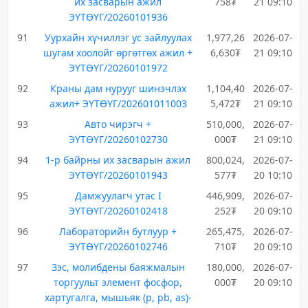
их засварын ажил
758₮
21 09:10
ЭҮТӨҮГ/20260101936
91
Уурхайн хүчиллэг ус зайлуулах
1,977,26
2026-07-
шугам хоолойг өргөтгөх ажил +
6,630₮
21 09:10
ЭҮТӨҮГ/20260101972
92
Краны дам нурууг шинэчлэх
1,104,40
2026-07-
ажил+ ЭҮТӨҮГ/202601011003
5,472₮
21 09:10
93
Авто чирэгч +
510,000,
2026-07-
ЭҮТӨҮГ/20260102730
000₮
21 09:10
94
1-р байрны их засварын ажил
800,024,
2026-07-
ЭҮТӨҮГ/20260101943
577₮
20 10:10
95
Дамжуулагч утас I
446,909,
2026-07-
ЭҮТӨҮГ/20260102418
252₮
20 09:10
96
Лабораторийн бутлуур +
265,475,
2026-07-
ЭҮТӨҮГ/20260102746
710₮
20 09:10
97
Зэс, молибдены баяжмалын
180,000,
2026-07-
торгуульт элемент фосфор,
000₮
20 09:10
хартугалга, мышьяк (p, pb, as)-