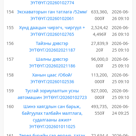
ЭҮТӨҮГ/20260102774
154
Экскаваторын ган татлага /52мм/
633,360,
2026-06-
ЭҮТӨҮГ/20260102061
000₮
26 09:10
155
Хүнд даацын чирэгч, чиргүүл +
2,524,42
2026-06-
ЭҮТӨҮГ/20260102765
4,496₮
26 09:10
156
Тайзны дэвсгэр
27,839,9
2026-06-
ЭҮТӨҮГ/202602021187
20₮
25 09:10
157
Шалны дэвсгэр
96,000,0
2026-06-
ЭҮТӨҮГ/202602021186
00₮
25 09:10
158
Ханын цаас /Обой/
113,200,
2026-06-
ЭҮТӨҮГ/20260102536
000₮
25 09:10
159
Тусгай зориулалтын усны
927,000,
2026-06-
автомашин ЭҮТӨҮГ/20260102723
000₮
25 09:10
160
Шинэ хаягдлын сан барьж,
493,735,
2026-06-
байгуулах талбайн малтлага,
550₮
24 09:25
судалгааны ажил+
ЭҮТӨҮГ/202601011025
161
Төрөл бүрийн гар өргүүр, татах
72,634,4
2026-06-