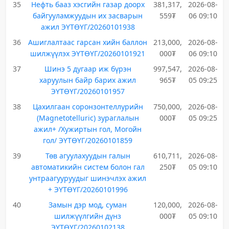
35
Нефть бааз хэсгийн газар доорх
381,317,
2026-08-
байгууламжуудын их засварын
559₮
06 09:10
ажил ЭҮТӨҮГ/20260101938
36
Ашиглалтаас гарсан хийн баллон
213,000,
2026-08-
шилжүүлэх ЭҮТӨҮГ/20260101921
000₮
06 09:10
37
Шинэ 5 дугаар иж бүрэн
997,547,
2026-08-
харуулын байр барих ажил
965₮
05 09:25
ЭҮТӨҮГ/20260101957
38
Цахилгаан соронзонтеллурийн
750,000,
2026-08-
(Magnetotelluric) зураглалын
000₮
05 09:25
ажил+ /Хужиртын гол, Могойн
гол/ ЭҮТӨҮГ/20260101859
39
Төв агуулахуудын галын
610,711,
2026-08-
автоматикийн систем болон гал
250₮
05 09:10
унтраагууруудыг шинэчлэх ажил
+ ЭҮТӨҮГ/20260101996
40
Замын дэр мод, суман
120,000,
2026-08-
шилжүүлгийн дүнз
000₮
05 09:10
ЭҮТӨҮГ/20260102138