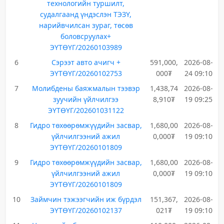
технологийн туршилт,
судалгаанд үндэслэн ТЭЗҮ,
нарийвчилсан зураг, төсөв
боловсруулах+
ЭҮТӨҮГ/20260103989
6
Сэрээт авто ачигч +
591,000,
2026-08-
ЭҮТӨҮГ/20260102753
000₮
24 09:10
7
Молибдены баяжмалын тээвэр
1,438,74
2026-08-
зуучийн үйлчилгээ
8,910₮
19 09:25
ЭҮТӨҮГ/202601031122
8
Гидро төхөөрөмжүүдийн засвар,
1,680,00
2026-08-
үйлчилгээний ажил
0,000₮
19 09:10
ЭҮТӨҮГ/20260101809
9
Гидро төхөөрөмжүүдийн засвар,
1,680,00
2026-08-
үйлчилгээний ажил
0,000₮
19 09:10
ЭҮТӨҮГ/20260101809
10
Займчин тэжээгчийн иж бүрдэл
151,367,
2026-08-
ЭҮТӨҮГ/20260102137
021₮
19 09:10