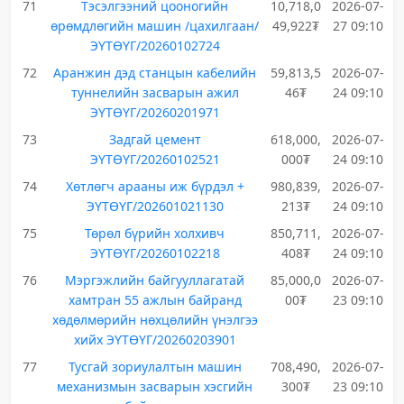
71
Тэсэлгээний цооногийн
10,718,0
2026-07-
өрөмдлөгийн машин /цахилгаан/
49,922₮
27 09:10
ЭҮТӨҮГ/20260102724
72
Аранжин дэд станцын кабелийн
59,813,5
2026-07-
туннелийн засварын ажил
46₮
24 09:10
ЭҮТӨҮГ/20260201971
73
Задгай цемент
618,000,
2026-07-
ЭҮТӨҮГ/20260102521
000₮
24 09:10
74
Хөтлөгч арааны иж бүрдэл +
980,839,
2026-07-
ЭҮТӨҮГ/202601021130
213₮
24 09:10
75
Төрөл бүрийн холхивч
850,711,
2026-07-
ЭҮТӨҮГ/20260102218
408₮
24 09:10
76
Мэргэжлийн байгууллагатай
85,000,0
2026-07-
хамтран 55 ажлын байранд
00₮
23 09:10
хөдөлмөрийн нөхцөлийн үнэлгээ
хийх ЭҮТӨҮГ/20260203901
77
Тусгай зориулалтын машин
708,490,
2026-07-
механизмын засварын хэсгийн
300₮
23 09:10