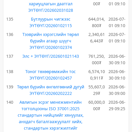
хариуцлагын даатгал
00₮
01 09:10
ЭҮТӨҮГ/202602031028
135
Бутлуурын чигжээс
644,014,
2026-07-
ЭҮТӨҮГ/20260102115
800₮
01 09:10
136
Тээврийн хэрэгслийн төрөл
2,340,61
2026-07-
бүрийн агаар шүүгч
6,443₮
01 09:10
ЭҮТӨҮГ/20260102374
137
Элс + ЭҮТӨҮГ/202601021143
761,250,
2026-06-
000₮
30 09:10
138
Тоног төхөөрөмжийн тос
6,574,10
2026-06-
ЭҮТӨҮГ/20260102457
0,911₮
30 09:10
139
Төрөл бүрийн өнгөлгөөний дугуй
55,607,0
2026-06-
ЭҮТӨҮГ/20260202222
29₮
30 09:00
140
Авлигын эсрэг менежментийн
60,000,0
2026-06-
тогтолцооны ISO 37001:2025
00₮
29 09:25
стандартын нийцлийг хянуулах,
анхдагч баталгаажуулалт хийх,
стандартын хэрэгжилтийг