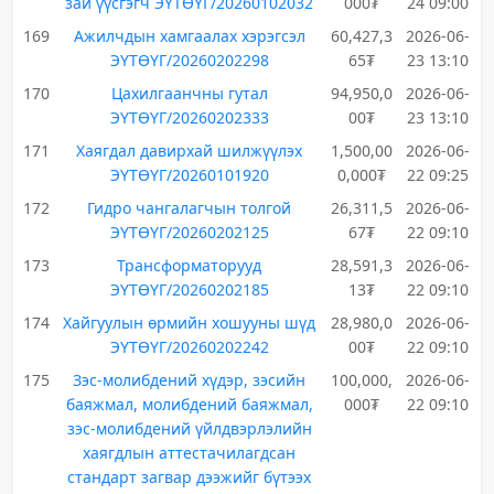
зай үүсгэгч ЭҮТӨҮГ/20260102032
000₮
24 09:00
169
Ажилчдын хамгаалах хэрэгсэл
60,427,3
2026-06-
ЭҮТӨҮГ/20260202298
65₮
23 13:10
170
Цахилгаанчны гутал
94,950,0
2026-06-
ЭҮТӨҮГ/20260202333
00₮
23 13:10
171
Хаягдал давирхай шилжүүлэх
1,500,00
2026-06-
ЭҮТӨҮГ/20260101920
0,000₮
22 09:25
172
Гидро чангалагчын толгой
26,311,5
2026-06-
ЭҮТӨҮГ/20260202125
67₮
22 09:10
173
Трансформаторууд
28,591,3
2026-06-
ЭҮТӨҮГ/20260202185
13₮
22 09:10
174
Хайгуулын өрмийн хошууны шүд
28,980,0
2026-06-
ЭҮТӨҮГ/20260202242
00₮
22 09:10
175
Зэс-молибдений хүдэр, зэсийн
100,000,
2026-06-
баяжмал, молибдений баяжмал,
000₮
22 09:10
зэс-молибдений үйлдвэрлэлийн
хаягдлын аттестачилагдсан
стандарт загвар дээжийг бүтээх