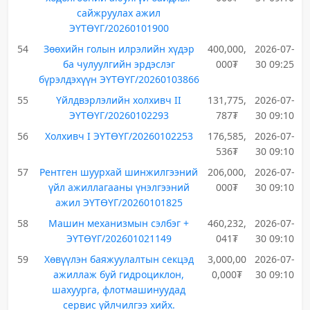
сайжруулах ажил
ЭҮТӨҮГ/20260101900
54
Зөөхийн голын илрэлийн хүдэр
400,000,
2026-07-
ба чулуулгийн эрдэслэг
000₮
30 09:25
бүрэлдэхүүн ЭҮТӨҮГ/20260103866
55
Үйлдвэрлэлийн холхивч II
131,775,
2026-07-
ЭҮТӨҮГ/20260102293
787₮
30 09:10
56
Холхивч I ЭҮТӨҮГ/20260102253
176,585,
2026-07-
536₮
30 09:10
57
Рентген шуурхай шинжилгээний
206,000,
2026-07-
үйл ажиллагааны үнэлгээний
000₮
30 09:10
ажил ЭҮТӨҮГ/20260101825
58
Машин механизмын сэлбэг +
460,232,
2026-07-
ЭҮТӨҮГ/202601021149
041₮
30 09:10
59
Хөвүүлэн баяжуулалтын секцэд
3,000,00
2026-07-
ажиллаж буй гидроциклон,
0,000₮
30 09:10
шахуурга, флотмашинуудад
сервис үйлчилгээ хийх.