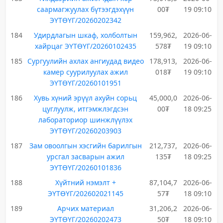
саармагжуулах бүтээгдэхүүн
00₮
19 09:10
ЭҮТӨҮГ/20260202342
184
Удирдлагын шкаф, холболтын
159,962,
2026-06-
хайрцаг ЭҮТӨҮГ/20260102435
578₮
19 09:10
185
Сургуулийн ахлах ангиудад видео
178,913,
2026-06-
камер суурилуулах ажил
018₮
19 09:10
ЭҮТӨҮГ/20260101951
186
Хувь хүний эрүүл ахуйн сорьц
45,000,0
2026-06-
цуглуулж, итгэмжлэгдсэн
00₮
18 09:25
лабораториор шинжлүүлэх
ЭҮТӨҮГ/20260203903
187
Зам овоолгын хэсгийн барилгын
212,737,
2026-06-
урсгал засварын ажил
135₮
18 09:25
ЭҮТӨҮГ/20260101836
188
Хүйтний нэмэлт +
87,104,7
2026-06-
ЭҮТӨҮГ/202602021145
57₮
18 09:10
189
Арчих материал
31,206,2
2026-06-
ЭҮТӨҮГ/20260202473
50₮
18 09:10