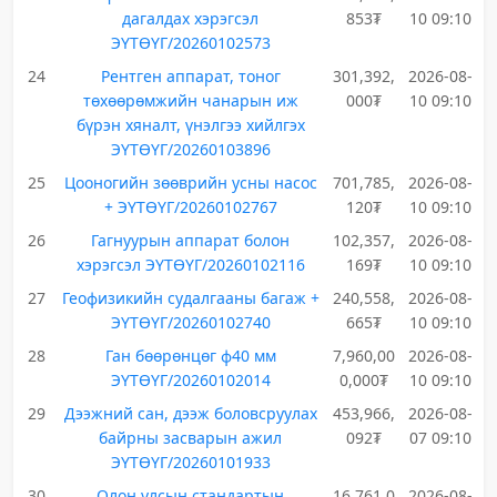
дагалдах хэрэгсэл
853₮
10 09:10
ЭҮТӨҮГ/20260102573
24
Рентген аппарат, тоног
301,392,
2026-08-
төхөөрөмжийн чанарын иж
000₮
10 09:10
бүрэн хяналт, үнэлгээ хийлгэх
ЭҮТӨҮГ/20260103896
25
Цооногийн зөөврийн усны насос
701,785,
2026-08-
+ ЭҮТӨҮГ/20260102767
120₮
10 09:10
26
Гагнуурын аппарат болон
102,357,
2026-08-
хэрэгсэл ЭҮТӨҮГ/20260102116
169₮
10 09:10
27
Геофизикийн судалгааны багаж +
240,558,
2026-08-
ЭҮТӨҮГ/20260102740
665₮
10 09:10
28
Ган бөөрөнцөг ф40 мм
7,960,00
2026-08-
ЭҮТӨҮГ/20260102014
0,000₮
10 09:10
29
Дээжний сан, дээж боловсруулах
453,966,
2026-08-
байрны засварын ажил
092₮
07 09:10
ЭҮТӨҮГ/20260101933
30
Олон улсын стандартын
16,761,0
2026-08-