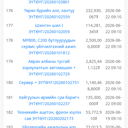
ЭҮТӨҮГ/20260103861
176
Төрөл бүрийн алх, лантуу
232,930,
2026-06-
ЭҮТӨҮГ/20260102559
067₮
22 09:10
177
Шингэн шил I
114,281,
2026-06-
ЭҮТӨҮГ/20260102059
345₮
22 09:10
178
МР800, С200 бутлууруудын
2,500,00
2026-06-
сервис үйлчилгээний ажил.
0,000₮
22 09:10
ЭҮТӨҮГ/20260101812
179
Аврах албаны тусгай
2,825,44
2026-06-
зориулалтын автомашин +
1,122₮
22 09:10
ЭҮТӨҮГ/20260102729
180
Сервер + ЭҮТӨҮГ/20260102751
1,140,46
2026-06-
8,800₮
22 09:10
181
Хайгуулын өрмийн сум баригч
135,300,
2026-06-
ЭҮТӨҮГ/20260102237
000₮
22 09:00
182
Техникийн ацетон, фреон юүлэх
53,772,9
2026-06-
сав ЭҮТӨҮГ/20260202173
10₮
19 09:10
183
Үйлдвэрийн ажилчдын хор
73,013,5
2026-06-