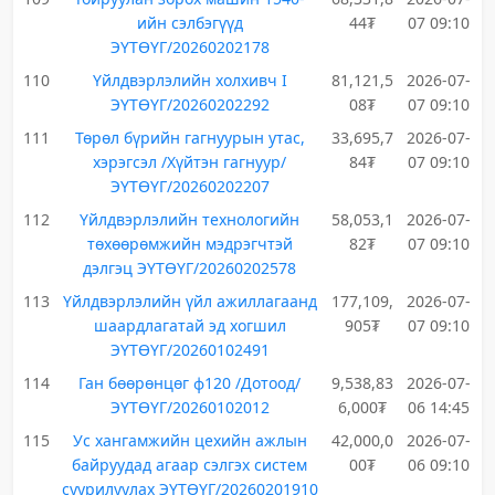
ийн сэлбэгүүд
44₮
07 09:10
ЭҮТӨҮГ/20260202178
110
Үйлдвэрлэлийн холхивч I
81,121,5
2026-07-
ЭҮТӨҮГ/20260202292
08₮
07 09:10
111
Төрөл бүрийн гагнуурын утас,
33,695,7
2026-07-
хэрэгсэл /Хүйтэн гагнуур/
84₮
07 09:10
ЭҮТӨҮГ/20260202207
112
Үйлдвэрлэлийн технологийн
58,053,1
2026-07-
төхөөрөмжийн мэдрэгчтэй
82₮
07 09:10
дэлгэц ЭҮТӨҮГ/20260202578
113
Үйлдвэрлэлийн үйл ажиллагаанд
177,109,
2026-07-
шаардлагатай эд хогшил
905₮
07 09:10
ЭҮТӨҮГ/20260102491
114
Ган бөөрөнцөг ф120 /Дотоод/
9,538,83
2026-07-
ЭҮТӨҮГ/20260102012
6,000₮
06 14:45
115
Ус хангамжийн цехийн ажлын
42,000,0
2026-07-
байруудад агаар сэлгэх систем
00₮
06 09:10
суурилуулах ЭҮТӨҮГ/20260201910