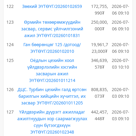
122
Зөөхий ЭҮТӨҮГ/20260102659
172,755,
2026-07-
990₮
06 09:10
123
Өрмийн төхөөрөмжүүдийн
250,000,
2026-07-
засвар, сервис үйлчилгээний
000₮
06 09:10
ажил ЭҮТӨҮГ/20260101831
124
Ган бөөрөнцөг 125 /дотоод/
19,961,7
2026-07-
ЭҮТӨҮГ/20260102010
23,000₮
06 09:10
125
Оёдлын цехийн хоол
346,639,
2026-07-
үйлдвэрлэлийн хэсгийн
578₮
03 10:10
засварын ажил
ЭҮТӨҮГ/202601011214
126
ДЦС. Турбин цехийн галд өртсөн
808,835,
2026-07-
барилгын хийцийн хүчитгэл, их
073₮
03 09:10
засвар ЭҮТӨҮГ/202601011205
127
Үйлдвэрийн дүүрэгт ажилладаг
442,457,
2026-07-
ажилтнуудын хор саармагжуулах
448₮
03 09:10
сүүн бүтээгдэхүүн
ЭҮТӨҮГ/20260102348