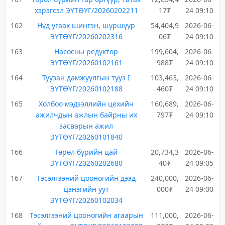
хэрэгсэл ЭҮТӨҮГ/20260202211
17₮
24 09:10
162
Нүд угаах шингэн, шүршүүр
54,404,9
2026-06-
ЭҮТӨҮГ/20260202316
06₮
24 09:10
163
Насосны редуктор
199,604,
2026-06-
ЭҮТӨҮГ/20260102161
988₮
24 09:10
164
Туузан дамжуулгын тууз I
103,463,
2026-06-
ЭҮТӨҮГ/20260102188
460₮
24 09:10
165
Холбоо мэдээллийн цехийн
160,689,
2026-06-
ажилчдын ажлын байрны их
797₮
24 09:10
засварын ажил
ЭҮТӨҮГ/20260101840
166
Төрөл бүрийн цай
20,734,3
2026-06-
ЭҮТӨҮГ/20260202680
40₮
24 09:05
167
Тэсэлгээний цооногийн дээд
240,000,
2026-06-
цэнэгийн уут
000₮
24 09:00
ЭҮТӨҮГ/20260102034
168
Тэсэлгээний цооногийн агаарын
111,000,
2026-06-