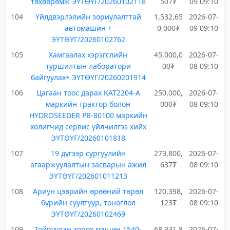
төхөөрөмж ЭҮТӨҮГ/20260102118
507₮
09 09:10
104
Үйлдвэрлэлийн зориулалттай
1,532,65
2026-07-
автомашин +
0,000₮
09 09:10
ЭҮТӨҮГ/20260102762
105
Хамгаалах хэрэгслийн
45,000,0
2026-07-
туршилтын лаборатори
00₮
08 09:10
байгуулах+ ЭҮТӨҮГ/20260201914
106
Цагаан тоос дарах KAT2204-A
250,000,
2026-07-
маркийн трактор болон
000₮
08 09:10
HYDROSEEDER PB-80100 маркийн
холигчид сервис үйлчилгээ хийх
ЭҮТӨҮГ/20260101818
107
19 дүгээр сургуулийн
273,800,
2026-07-
агааржуулалтын засварын ажил
637₮
08 09:10
ЭҮТӨҮГ/202601011213
108
Ариун цэврийн өрөөний төрөл
120,398,
2026-07-
бүрийн суултуур, тоноглол
123₮
08 09:10
ЭҮТӨҮГ/20260102469
109
Тойруулан зорох машин 1540-
68,331,8
2026-07-