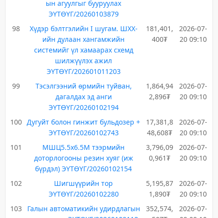
ын агуулгыг бууруулах
ЭҮТӨҮГ/20260103879
98
Хүдэр бэлтгэлийн I шугам. ШХХ-
181,401,
2026-07-
ийн дулаан хангамжийн
400₮
20 09:10
системийг үл хамаарах схемд
шилжүүлэх ажил
ЭҮТӨҮГ/202601011203
99
Тэсэлгээний өрмийн туйван,
1,864,94
2026-07-
дагалдах эд анги
2,896₮
20 09:10
ЭҮТӨҮГ/20260102194
100
Дугуйт болон гинжит бульдозер +
17,381,8
2026-07-
ЭҮТӨҮГ/20260102743
48,608₮
20 09:10
101
МШЦ5.5х6.5М тээрмийн
3,796,09
2026-07-
доторлогооны резин хуяг (иж
0,961₮
20 09:10
бүрдэл) ЭҮТӨҮГ/20260102154
102
Шигшүүрийн тор
5,195,87
2026-07-
ЭҮТӨҮГ/20260102280
1,890₮
20 09:10
103
Галын автоматикийн удирдлагын
352,574,
2026-07-