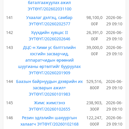
баталгаажуулах ажил
ЭҮТӨҮГ/202602031100
141
Ухаалаг дэлгэц, самбар
98,100,0
2026-06-
ЭҮТӨҮГ/20260202577
00₮
29 09:10
142
Хүүхдийн хувцас II
26,391,0
2026-06-
ЭҮТӨҮГ/20260202646
00₮
29 09:10
143
ДЦС-н Хими ус бэлтгэлийн
39,000,0
2026-06-
хэсгийн засварчид,
00₮
29 09:10
аппаратчидын өрөөний
шуугианы өртөлтийг бууруулах
ЭҮТӨҮГ/20260201909
144
Баазын байрнуудын дээврийн их
529,516,
2026-06-
засварын ажил+
800₮
29 09:10
ЭҮТӨҮГ/20260101983
145
Жимс жимсгэнэ
238,903,
2026-06-
ЭҮТӨҮГ/20260102655
300₮
29 09:10
146
Резин эдлэлийн шахуургын
122,247,
2026-06-
халаагч ЭҮТӨҮГ/20260102168
000₮
29 09:10