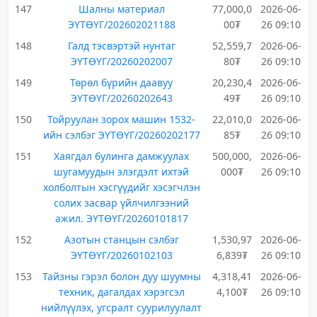
147
Шалны материал
77,000,0
2026-06-
ЭҮТӨҮГ/202602021188
00₮
26 09:10
148
Галд тэсвэртэй нунтаг
52,559,7
2026-06-
ЭҮТӨҮГ/20260202007
80₮
26 09:10
149
Төрөл бүрийн даавуу
20,230,4
2026-06-
ЭҮТӨҮГ/20260202643
49₮
26 09:10
150
Тойруулан зорох машин 1532-
22,010,0
2026-06-
ийн сэлбэг ЭҮТӨҮГ/20260202177
85₮
26 09:10
151
Хаягдал булинга дамжуулах
500,000,
2026-06-
шугамуудын элэгдэлт ихтэй
000₮
26 09:10
холболтын хэсгүүдийг хэсэгчлэн
солих засвар үйлчилгээний
ажил. ЭҮТӨҮГ/20260101817
152
Азотын станцын сэлбэг
1,530,97
2026-06-
ЭҮТӨҮГ/20260102103
6,839₮
26 09:10
153
Тайзны гэрэл болон дуу шуумны
4,318,41
2026-06-
техник, дагалдах хэрэгсэл
4,100₮
26 09:10
нийлүүлэх, угсралт суурилуулалт