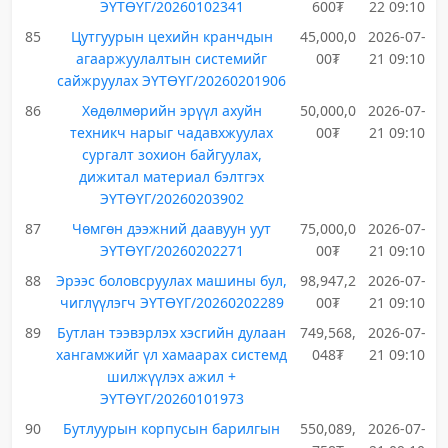
ЭҮТӨҮГ/20260102341
600₮
22 09:10
85
Цутгуурын цехийн кранчдын
45,000,0
2026-07-
агааржуулалтын системийг
00₮
21 09:10
сайжруулах ЭҮТӨҮГ/20260201906
86
Хөдөлмөрийн эрүүл ахуйн
50,000,0
2026-07-
техникч нарыг чадавхжуулах
00₮
21 09:10
сургалт зохион байгуулах,
дижитал материал бэлтгэх
ЭҮТӨҮГ/20260203902
87
Чөмгөн дээжний даавуун уут
75,000,0
2026-07-
ЭҮТӨҮГ/20260202271
00₮
21 09:10
88
Эрээс боловсруулах машины бул,
98,947,2
2026-07-
чиглүүлэгч ЭҮТӨҮГ/20260202289
00₮
21 09:10
89
Бутлан тээвэрлэх хэсгийн дулаан
749,568,
2026-07-
хангамжийг үл хамаарах системд
048₮
21 09:10
шилжүүлэх ажил +
ЭҮТӨҮГ/20260101973
90
Бутлуурын корпусын барилгын
550,089,
2026-07-