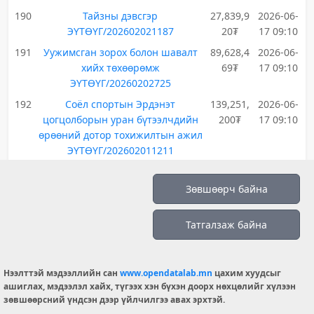
190
Тайзны дэвсгэр
27,839,9
2026-06-
ЭҮТӨҮГ/202602021187
20₮
17 09:10
191
Уужимсган зорох болон шавалт
89,628,4
2026-06-
хийх төхөөрөмж
69₮
17 09:10
ЭҮТӨҮГ/20260202725
192
Соёл спортын Эрдэнэт
139,251,
2026-06-
цогцолборын уран бүтээлчдийн
200₮
17 09:10
өрөөний дотор тохижилтын ажил
ЭҮТӨҮГ/202602011211
193
Шалны материал
77,000,0
2026-06-
ЭҮТӨҮГ/202602021188
00₮
17 09:10
Зөвшөөрч байна
194
Хөрсний хучлага
23,140,0
2026-06-
ЭҮТӨҮГ/20260202506
00₮
17 09:10
Татгалзаж байна
195
Соёл спортын Эрдэнэт
85,551,4
2026-06-
цогцолборын техникийн
10₮
17 09:10
Нээлттэй мэдээллийн сан
www.opendatalab.mn
цахим хуудсыг
өрөөний дотор тохижилтын ажил
ашиглах, мэдээлэл хайх, түгээх хэн бүхэн доорх нөхцөлийг хүлээн
ЭҮТӨҮГ/202602011212
зөвшөөрсний үндсэн дээр үйлчилгээ авах эрхтэй.
196
Шалны дэвсгэр
96,000,0
2026-06-