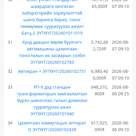
шаардлага хангасан
65,000₮
07 09:10
лабораторийн зориулалттай
шинэ барилга барих, тоног
төхөөрөмж суурилуулах ажил+
Багц-2 ЭҮТӨҮГ/202601011019
31
Хүнд даацын өөрөө буулгагч
5,742,66
2026-08-
автомашины цахилгаан
2,729₮
07 09:10
тоноглолын их засварын сэлбэг
ЭҮТӨҮГ/20260102783
32
Автокран + ЭҮТӨҮГ/20260102731
6,980,40
2026-08-
0,000₮
07 09:10
33
РП-9 дэд станцын
648,210,
2026-08-
трансформаторын хамгаалалтын
800₮
06 09:25
бүрэн шинэчлэл, галын дохиолол
суурилуулах ажил
ЭҮТӨҮГ/20260101940
34
Цахилгаан коммутацын аппарат
617,925,
2026-08-
II ЭҮТӨҮГ/20260102439
095₮
06 09:10