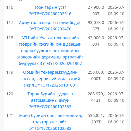
116
Тоон гарын үсэг
27,900,0
2026-07-
ЭҮТӨҮГ/20260202616
00₮
06 09:10
117
Ариутгал цэвэрлэгээний бодис
93,078,0
2026-07-
ЭҮТӨҮГ/20260202470
37₮
06 09:10
118
АТЦ-ийн Уулын технологийн
42,000,0
2026-07-
тээврийн хэсгийн хүнд даацын
00₮
06 09:10
өөрөө буулгагч автомашины
жолоочийн доргионы өртөлтийг
бууруулах ЭҮТӨҮГ/20260201907
119
Өрмийн төхөөрөмжүүдийн
250,000,
2026-07-
засвар, сервис үйлчилгээний
000₮
06 09:10
ажил ЭҮТӨҮГ/20260101831
120
Төрөл бүрийн суудлын
288,979,
2026-07-
автомашины дугуй
413₮
06 09:10
ЭҮТӨҮГ/20260102383
121
Төрөл бүрийн орос автомашин,
536,851,
2026-07-
тракторын сэлбэг
293₮
06 09:10
ЭҮТӨҮГ/20260102382