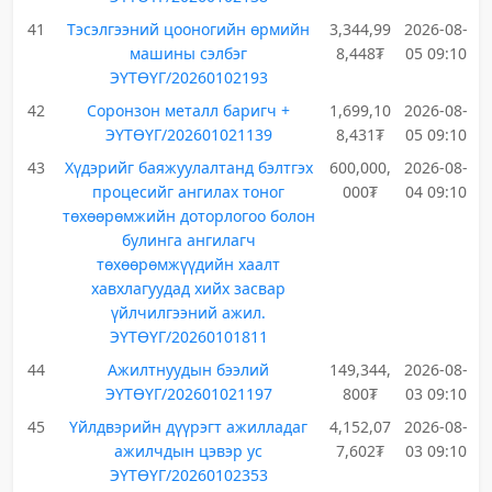
41
Тэсэлгээний цооногийн өрмийн
3,344,99
2026-08-
машины сэлбэг
8,448₮
05 09:10
ЭҮТӨҮГ/20260102193
42
Соронзон металл баригч +
1,699,10
2026-08-
ЭҮТӨҮГ/202601021139
8,431₮
05 09:10
43
Хүдэрийг баяжуулалтанд бэлтгэх
600,000,
2026-08-
процесийг ангилах тоног
000₮
04 09:10
төхөөрөмжийн доторлогоо болон
булинга ангилагч
төхөөрөмжүүдийн хаалт
хавхлагуудад хийх засвар
үйлчилгээний ажил.
ЭҮТӨҮГ/20260101811
44
Ажилтнуудын бээлий
149,344,
2026-08-
ЭҮТӨҮГ/202601021197
800₮
03 09:10
45
Үйлдвэрийн дүүрэгт ажилладаг
4,152,07
2026-08-
ажилчдын цэвэр ус
7,602₮
03 09:10
ЭҮТӨҮГ/20260102353