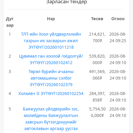
Зарласан тендер
Дуг
Нэр
Төсөв
Огноо
аар
1
ТЛТ-ийн Хоол үйлдвэрлэлийн
214,621,
2026-08-
газрын их засварын ажил
700₮
24 09:25
ЭҮТӨҮГ/202601011218
2
Цувимал ган хоолой /оёдолгүй/
539,820,
2026-08-
ЭҮТӨҮГ/20260102412
000₮
24 09:10
3
Төрөл бүрийн ачааны
491,569,
2026-08-
автомашины сэлбэг
066₮
24 09:10
ЭҮТӨҮГ/20260102379
4
Холхивч II ЭҮТӨҮГ/20260102254
284,397,
2026-08-
858₮
24 09:10
5
Баяжуулах үйлдвэрийн зэс,
5,754,50
2026-08-
молибдены баяжуулалтын
0,000₮
24 09:10
завсрын бүтээгдэхүүнийг
автоклавын аргаар уусгах