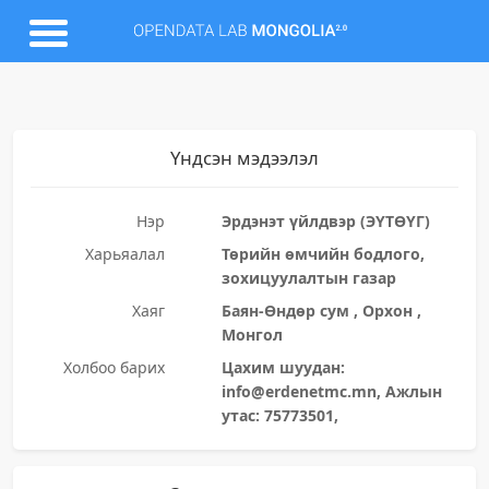
Үндсэн мэдээлэл
Нэр
Эрдэнэт үйлдвэр (ЭҮТӨҮГ)
Харьяалал
Төрийн өмчийн бодлого,
зохицуулалтын газар
Хаяг
Баян-Өндөр сум , Орхон ,
Монгол
Холбоо барих
Цахим шуудан:
info@erdenetmc.mn, Ажлын
утас: 75773501,