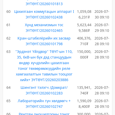
ЭҮТӨҮГ/20260101813
60
Цахилгаан коммутацын аппарат I
1,059,08
2026-07-
ЭҮТӨҮГ/20260102438
6,231₮
30 09:10
61
Хүнд механизмын тос
5,623,44
2026-07-
ЭҮТӨҮГ/20260102465
9,586₮
29 09:10
62
Кран-штабелёрийн их засвар
406,376,
2026-07-
ЭҮТӨҮГ/20260101798
710₮
28 09:10
63
"Эрдэнэт Үйлдвэр" ТӨҮГ-ын 110,
150,000,
2026-07-
35, 6кВ-ын бүх дэд станцуудын
000₮
28 09:10
өндөр хүчдэлийн цахилгаан
тоног төхөөрөмжүүдийн реле
хамгаалалтын тавилын тооцоог
хийх+ ЭҮТӨҮГ/20260203886
64
Шингэнт тэлэгч /Домкрат/
135,941,
2026-07-
ЭҮТӨҮГ/20260102283
740₮
28 09:10
65
Лабораторийн гүн хөлдөөгч +
1,590,09
2026-07-
ЭҮТӨҮГ/20260102747
8,400₮
28 09:10
66
Рентген оношилгооны тоног
300,000,
2026-07-