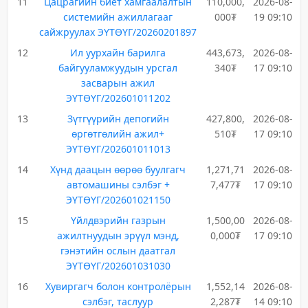
11
Цацрагийн биет хамгаалалтын
110,000,
2026-08-
системийн ажиллагааг
000₮
19 09:10
сайжруулах ЭҮТӨҮГ/20260201897
12
Ил уурхайн барилга
443,673,
2026-08-
байгууламжуудын урсгал
340₮
17 09:10
засварын ажил
ЭҮТӨҮГ/202601011202
13
Зүтгүүрийн депогийн
427,800,
2026-08-
өргөтгөлийн ажил+
510₮
17 09:10
ЭҮТӨҮГ/202601011013
14
Хүнд даацын өөрөө буулгагч
1,271,71
2026-08-
автомашины сэлбэг +
7,477₮
17 09:10
ЭҮТӨҮГ/202601021150
15
Үйлдвэрийн газрын
1,500,00
2026-08-
ажилтнуудын эрүүл мэнд,
0,000₮
17 09:10
гэнэтийн ослын даатгал
ЭҮТӨҮГ/202601031030
16
Хувиргагч болон контролёрын
1,552,14
2026-08-
сэлбэг, таслуур
2,287₮
14 09:10