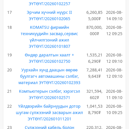
ЭҮТӨҮГ/20260102257
17
Эрчим хүчний нүүрс II
6,260,85
2026-08-
ЭҮТӨҮГ/20260102065
5,000₮
14 09:10
18
KOMATSU фирмийн
870,000,
2026-08-
техникүүдийн засвар,сервис
000₮
12 09:25
үйлчилгээний ажил
ЭҮТӨҮГ/20260101807
19
Өндөр даралтын хаалт +
1,535,21
2026-08-
ЭҮТӨҮГ/20260102750
6,290₮
12 09:10
20
Уурхайн хүнд даацын өөрөө
7,288,41
2026-08-
буулгагч автомашины сэлбэг,
9,643₮
12 09:10
материал ЭҮТӨҮГ/20260102393
21
Компьютерын сэлбэг, хэрэгсэл
321,594,
2026-08-
ЭҮТӨҮГ/20260102571
602₮
11 09:10
22
Үйлдвэрийн байрнуудын дотор
1,041,53
2026-08-
шугам сүлжээний засварын ажил
8,790₮
10 09:25
ЭҮТӨҮГ/202601011201
23
Сүлжээний кабель болон
220,312,
2026-08-