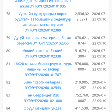
ажилчдын байрны их засварын
ажил ЭҮТӨҮГ/20260101935
78
Уурхайн хүнд даацын өөрөө
2,536,32
2026-07-
буулгагч автомашины хөдөлгүүр
2,327₮
23 09:10
ашиглалтын материал
ЭҮТӨҮГ/20260102389
79
Дугуй засварын материал, багаж
878,621,
2026-07-
хэрэгсэл ЭҮТӨҮГ/20260102355
874₮
22 09:10
80
Өвлийн ажлын бээлий
516,741,
2026-07-
ЭҮТӨҮГ/20260102338
300₮
22 09:10
81
16К20 металл боловсруулах суурь
576,000,
2026-07-
машины их засвар
000₮
22 09:10
ЭҮТӨҮГ/20260101787
82
Бичиг хэргийн бараа I
219,905,
2026-07-
ЭҮТӨҮГ/20260102543
125₮
22 09:10
83
Ган бөөрөнцөг Ø20
752,760,
2026-07-
ЭҮТӨҮГ/202601021080
000₮
22 09:10
84
Эрүүл мэндийн ундаа
411,539,
2026-07-