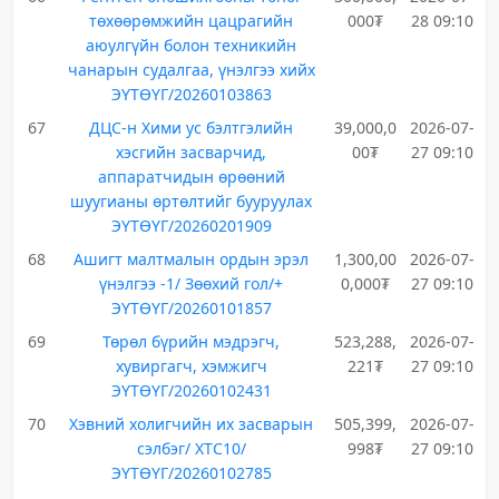
төхөөрөмжийн цацрагийн
000₮
28 09:10
аюулгүйн болон техникийн
чанарын судалгаа, үнэлгээ хийх
ЭҮТӨҮГ/20260103863
67
ДЦС-н Хими ус бэлтгэлийн
39,000,0
2026-07-
хэсгийн засварчид,
00₮
27 09:10
аппаратчидын өрөөний
шуугианы өртөлтийг бууруулах
ЭҮТӨҮГ/20260201909
68
Ашигт малтмалын ордын эрэл
1,300,00
2026-07-
үнэлгээ -1/ Зөөхий гол/+
0,000₮
27 09:10
ЭҮТӨҮГ/20260101857
69
Төрөл бүрийн мэдрэгч,
523,288,
2026-07-
хувиргагч, хэмжигч
221₮
27 09:10
ЭҮТӨҮГ/20260102431
70
Хэвний холигчийн их засварын
505,399,
2026-07-
сэлбэг/ XTC10/
998₮
27 09:10
ЭҮТӨҮГ/20260102785