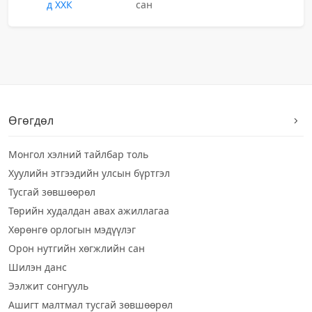
д ХХК
сан
Өгөгдөл
Монгол хэлний тайлбар толь
Хуулийн этгээдийн улсын бүртгэл
Тусгай зөвшөөрөл
Төрийн худалдан авах ажиллагаа
Хөрөнгө орлогын мэдүүлэг
Орон нутгийн хөгжлийн сан
Шилэн данс
Ээлжит сонгууль
Ашигт малтмал тусгай зөвшөөрөл