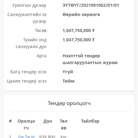
Урилгын дугаар
ЭҮТӨҮГ/2021091002/01/01
Санхүүжилтийн эх
Өөрийн хөрөнгө
үүсвэр
Төсөв
1,047,750,000 ₮
Тухайн онд
1,047,750,000 ₮
санхүүжих дүн
Арга
Нээлттэй тендер
шалгаруулалтын журам
Багц тендер эсэх
Үгүй
Цахим тендер эсэх
Тийм
Тендер оролцогч
#
Оролцо
Дүн
Төл
Тайлбар
гч
өв
1
Ди Ти И
939,800,
Хас