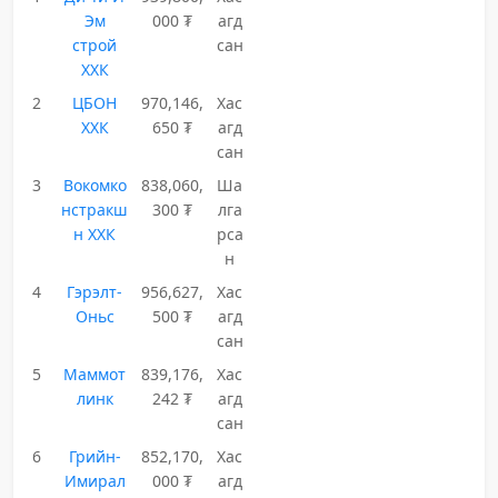
Эм
000 ₮
агд
строй
сан
ХХК
2
ЦБОН
970,146,
Хас
ХХК
650 ₮
агд
сан
3
Вокомко
838,060,
Ша
нстракш
300 ₮
лга
н ХХК
рса
н
4
Гэрэлт-
956,627,
Хас
Оньс
500 ₮
агд
сан
5
Маммот
839,176,
Хас
линк
242 ₮
агд
сан
6
Грийн-
852,170,
Хас
Имирал
000 ₮
агд