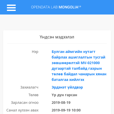
Үндсэн мэдээлэл
Нэр
Булган аймгийн нутагт
байрлах ашиглалтын тусгай
зөвшөөрөлтэй МV-021000
дугаартай талбайд газрын
төлөв байдал чанарын хянан
баталгаа хийлгэх
Захиалагч
Эрдэнэт үйлдвэр
Төлөв
Үр дүн гарсан
Зарласан огноо
2019-08-19
Санал хүлээн авах
2019-09-19 10:00