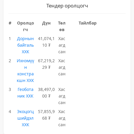
Тендер оролцогч
#
Оролцо
Дүн
Төл
Тайлбар
гч
өв
1
Дорнын
41,074,1
Хас
байгаль
10 ₮
агд
ХХК
сан
2
Ихнэмүү
67,219,2
Хас
н
29 ₮
агд
констра
сан
кшн ХХК
3
Геобота
38,497,0
Хас
ник ХХК
00 ₮
агд
сан
4
Экоцогц
57,855,9
Хас
шийдэл
68 ₮
агд
ХХК
сан