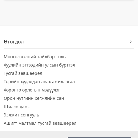
Өгөгдөл
Монгол хэлний тайлбар толь
Хуулийн этгээдийн улсын бүртгэл
Тусгай зөвшөөрөл
Төрийн худалдан авах ажиллагаа
Хөрөнгө орлогын мэдүүлэг
Орон нутгийн хөгжлийн сан
Шилэн данс
Ээлжит сонгууль
Ашигт малтмал тусгай зөвшөөрөл
Визуал дата