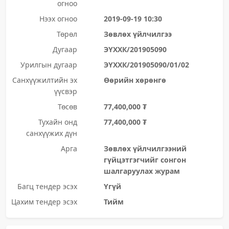
огноо
Нээх огноо
2019-09-19 10:30
Төрөл
Зөвлөх үйлчилгээ
Дугаар
ЭҮХХК/201905090
Урилгын дугаар
ЭҮХХК/201905090/01/02
Санхүүжилтийн эх
Өөрийн хөрөнгө
үүсвэр
Төсөв
77,400,000 ₮
Тухайн онд
77,400,000 ₮
санхүүжих дүн
Арга
Зөвлөх үйлчилгээний
гүйцэтгэгчийг сонгон
шалгаруулах журам
Багц тендер эсэх
Үгүй
Цахим тендер эсэх
Тийм