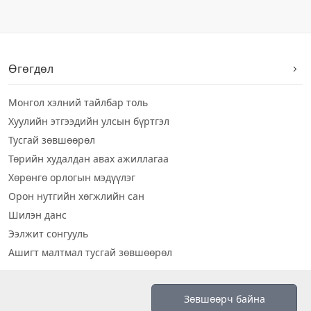
Өгөгдөл
Монгол хэлний тайлбар толь
Хуулийн этгээдийн улсын бүртгэл
Тусгай зөвшөөрөл
Төрийн худалдан авах ажиллагаа
Хөрөнгө орлогын мэдүүлэг
Орон нутгийн хөгжлийн сан
Шилэн данс
Ээлжит сонгууль
Ашигт малтмал тусгай зөвшөөрөл
Визуал дата
Зөвшөөрч байна