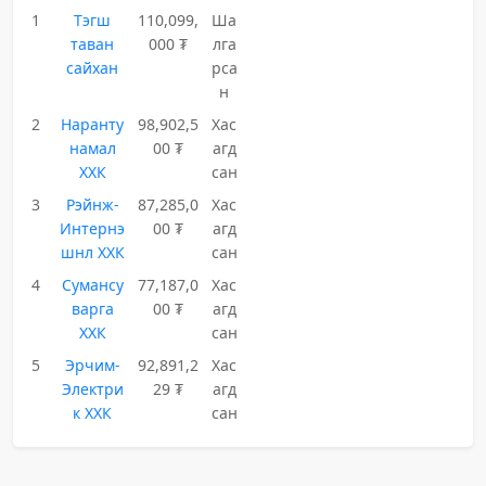
1
Тэгш
110,099,
Ша
таван
000 ₮
лга
сайхан
рса
н
2
Наранту
98,902,5
Хас
намал
00 ₮
агд
ХХК
сан
3
Рэйнж-
87,285,0
Хас
Интернэ
00 ₮
агд
шнл ХХК
сан
4
Сумансу
77,187,0
Хас
варга
00 ₮
агд
ХХК
сан
5
Эрчим-
92,891,2
Хас
Электри
29 ₮
агд
к ХХК
сан