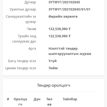
Дугаар
ЭҮТӨҮГ/202102045
Урилгын дугаар
ЭҮТӨҮГ/202102045/01/01
Санхүүжилтийн эх
Өөрийн хөрөнгө
үүсвэр
Төсөв
132,538,980 ₮
Тухайн онд
132,538,980 ₮
санхүүжих дүн
Арга
Нээлттэй тендер
шалгаруулалтын журам
Багц тендер эсэх
Үгүй
Цахим тендер эсэх
Тийм
Тендер оролцогч
#
Оролцо
Дүн
Төл
Тайлбар
гч
өв