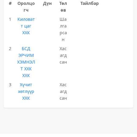
#
Оролцо
Дүн
Төл
Тайлбар
гч
өв
1
Киловат
Ша
т цаг
лга
ХХК
рса
н
2
БСД
Хас
ЭРЧИМ
агд
ХЭМНЭЛ
сан
Т ХХК
ХХК
3
Хүчит
Хас
хөтлүүр
агд
ХХК
сан