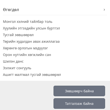
Өгөгдөл
Монгол хэлний тайлбар толь
Хуулийн этгээдийн улсын бүртгэл
Тусгай зөвшөөрөл
Төрийн худалдан авах ажиллагаа
Хөрөнгө орлогын мэдүүлэг
Орон нутгийн хөгжлийн сан
Шилэн данс
Ээлжит сонгууль
Ашигт малтмал тусгай зөвшөөрөл
Визуал дата
Зөвшөөрч байна
Шилэн данс 2019
Татгалзаж байна
Бидний тухай