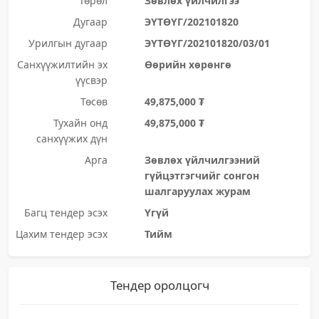
Төрөл
Зөвлөх үйлчилгээ
Дугаар
ЭҮТӨҮГ/202101820
Урилгын дугаар
ЭҮТӨҮГ/202101820/03/01
Санхүүжилтийн эх
Өөрийн хөрөнгө
үүсвэр
Төсөв
49,875,000 ₮
Тухайн онд
49,875,000 ₮
санхүүжих дүн
Арга
Зөвлөх үйлчилгээний
гүйцэтгэгчийг сонгон
шалгаруулах журам
Багц тендер эсэх
Үгүй
Цахим тендер эсэх
Тийм
Тендер оролцогч