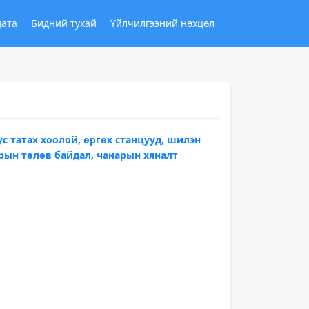
дата
Бидний тухай
Үйлчилгээний нөхцөл
с татах хоолой, өргөх станцууд, шилэн
рын төлөв байдал, чанарын хяналт