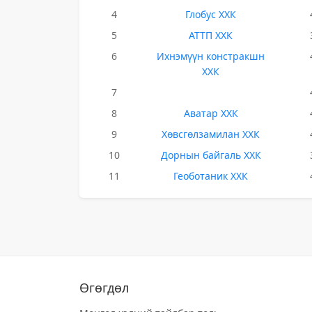
4
Глобус ХХК
5
АТТП ХХК
6
Ихнэмүүн констракшн
ХХК
7
8
Аватар ХХК
9
Хөвсгөлзамилан ХХК
10
Дорнын байгаль ХХК
11
Геоботаник ХХК
Өгөгдөл