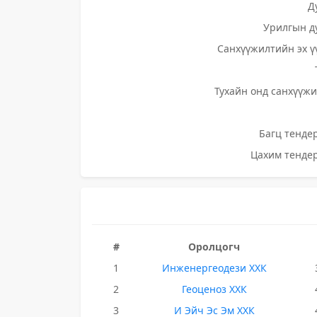
Д
Урилгын д
Санхүүжилтийн эх ү
Тухайн онд санхүүжи
Багц тендер
Цахим тендер
#
Оролцогч
1
Инженергеодези ХХК
2
Геоценоз ХХК
3
И Эйч Эс Эм ХХК