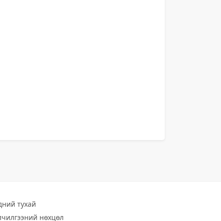
дний тухай
лчилгээний нөхцөл