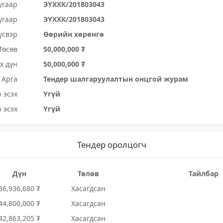
угаар
ЭҮХХК/201803043
угаар
ЭҮХХК/201803043
үсвэр
Өөрийн хөрөнгө
Төсөв
50,000,000 ₮
х дүн
50,000,000 ₮
Арга
Тендер шалгаруулалтын онцгой журам
 эсэх
Үгүй
 эсэх
Үгүй
Тендер оролцогч
Дүн
Төлөв
Тайлбар
36,936,680 ₮
Хасагдсан
44,800,000 ₮
Хасагдсан
42,863,205 ₮
Хасагдсан