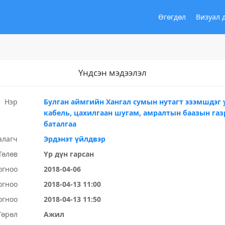
Өгөгдөл
Визуал 
Үндсэн мэдээлэл
Нэр
Булган аймгийн Хангал сумын нутагт эзэмшдэг у
кабель, цахилгаан шугам, амралтын баазын газ
баталгаа
алагч
Эрдэнэт үйлдвэр
Төлөв
Үр дүн гарсан
огноо
2018-04-06
огноо
2018-04-13 11:00
огноо
2018-04-13 11:50
Төрөл
Ажил