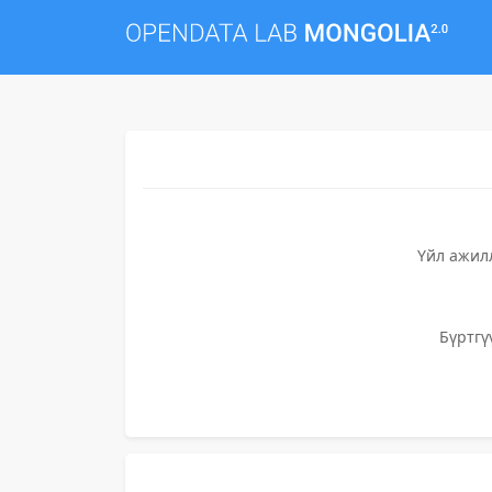
Үйл ажил
Бүртгү