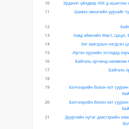
10
Эрдэнэт үйлдвэр ХХК-д ашиглах
11
Шивээ овоогийн уурхайг т
12
Бай
13
Ховд аймгийн Мөст, Цэцэг,
14
Хог хаягдлын нэгдсэн ц
15
Иргэн хуулийн этгээдэд зор
16
Байгаль орчинд нөлөөлөх 
17
Байгаль о
18
19
Бэлчээрийн болон хот суурин
бай
20
Бэлчээрийн болон хот суурин
бай
21
Дүүргийн нутаг дэвсгэрийн хэм
бо