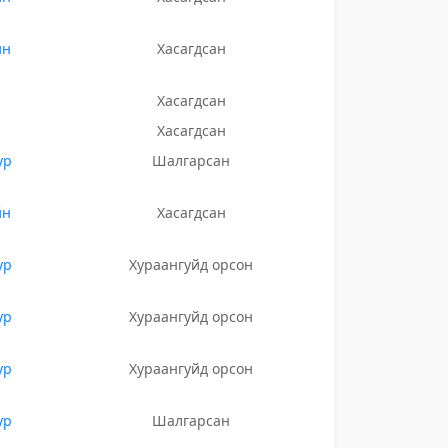
йн
Хасагдсан
Хасагдсан
Хасагдсан
ур
Шалгарсан
йн
Хасагдсан
ур
Хураангуйд орсон
ур
Хураангуйд орсон
ур
Хураангуйд орсон
ур
Шалгарсан