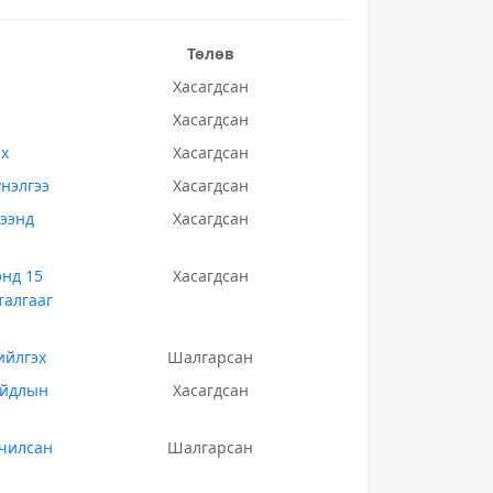
Төлөв
Хасагдсан
Хасагдсан
ах
Хасагдсан
нэлгээ
Хасагдсан
рээнд
Хасагдсан
энд 15
Хасагдсан
талгааг
ийлгэх
Шалгарсан
айдлын
Хасагдсан
вчилсан
Шалгарсан