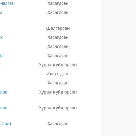
нэлгээ
Хасагдсан
ы
Хасагдсан
Шалгарсан
ах
Хасагдсан
Хасагдсан
ил
Хасагдсан
т
Хураангуйд орсон
Илгээгдсэн
Хасагдсан
өлөв
Хураангуйд орсон
өлөв
Хураангуйд орсон
глалт
Хасагдсан