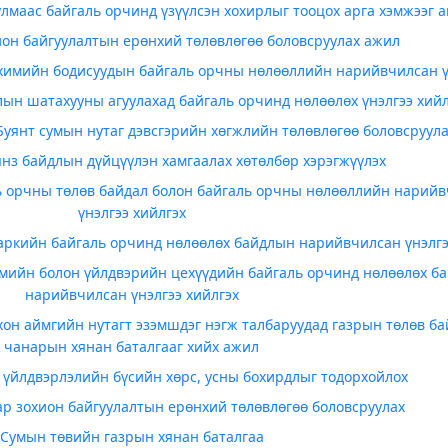
маас байгаль орчинд үзүүлсэн хохирлыг тооцох арга хэмжээг а
ион байгуулалтын ерөнхий төлөвлөгөө боловсруулах ажил
 химийн бодисуудын байгаль орчны нөлөөллийн нарийвчилсан ү
ын шатахууны агуулахад байгаль орчинд нөлөөлөх үнэлгээ хийл
 Буянт сумын нутаг дэвсгэрийн хөгжлийн төлөвлөгөө боловсруул
нз байдлын дүйцүүлэн хамгаалах хөтөлбөр хэрэгжүүлэх
ь орчны төлөв байдал болон байгаль орчны нөлөөллийн нарий
үнэлгээ хийлгэх
паркийн байгаль орчинд нөлөөлөх байдлын нарийвчилсан үнэлг
гмийн болон үйлдвэрийн цехүүдийн байгаль орчинд нөлөөлөх б
нарийвчилсан үнэлгээ хийлгэх
он аймгийн нутагт эзэмшдэг нэгж талбаруудад газрын төлөв ба
чанарын хянан баталгааг хийх ажил
 үйлдвэрлэлийн бүсийн хөрс, усны бохирдлыг тодорхойлох
ар зохион байгуулалтын ерөнхий төлөвлөгөө боловсруулах
Сумын төвийн газрын хянан баталгаа