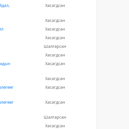
йдал,
Хасагдсан
Хасагдсан
ил
Хасагдсан
Хасагдсан
Шалгарсан
Хасагдсан
умдын
Хасагдсан
Хасагдсан
влөгөөг
Хасагдсан
влөгөөг
Хасагдсан
Шалгарсан
Хасагдсан