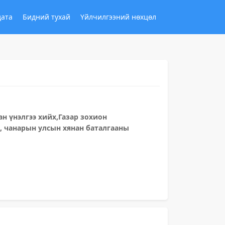
дата
Бидний тухай
Үйлчилгээний нөхцөл
н үнэлгээ хийх,Газар зохион
л, чанарын улсын хянан баталгааны