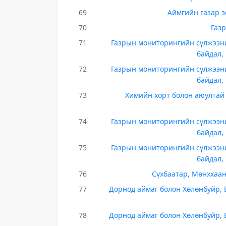
69
Аймгийн газар з
70
Газ
71
Газрын мониторингийн сүлжээни
байдал,
72
Газрын мониторингийн сүлжээни
байдал,
73
Химийн хорт болон аюултай
74
Газрын мониторингийн сүлжээни
байдал,
75
Газрын мониторингийн сүлжээни
байдал,
76
Сүхбаатар, Мөнххаан
77
Дорнод аймаг болон Хөлөнбуйр, 
78
Дорнод аймаг болон Хөлөнбуйр, 