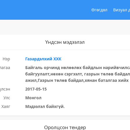
Өгөгдөл
Визуал 
Үндсэн мэдээлэл
Нэр
Газардэлхий ХХК
лагаа
Байгаль орчинд нөлөөлөх байдлын нарийвчилса
байгуулалт,нөхөн сэргээлт, газрын төлөв байда
ажил,Газрын төлөв байдал,хянан баталгаа хийх
үлсэн
2017-05-15
Улс
Монгол
Хаяг
Мэдээлэл байхгүй.
Оролцсон тендер