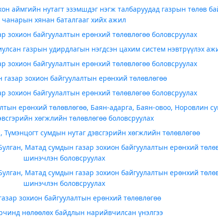
он аймгийн нутагт эзэмшдэг нэгж талбаруудад газрын төлөв ба
чанарын хянан баталгааг хийх ажил
ар зохион байгуулалтын ерөнхий төлөвлөгөө боловсруулах
иулсан газрын удирдлагын нэгдсэн цахим систем нэвтрүүлэх аж
ар зохион байгуулалтын ерөнхий төлөвлөгөө боловсруулах
 газар зохион байгуулалтын ерөнхий төлөвлөгөө
ар зохион байгуулалтын ерөнхий төлөвлөгөө боловсруулах
лтын ерөнхий төлөвлөгөө, Баян-адарга, Баян-овоо, Норовлин с
эвсгэрийн хөгжлийн төлөвлөгөө боловсруулах
, Түмэнцогт сумдын нутаг дэвсгэрийн хөгжлийн төлөвлөгөө
Булган, Матад сумдын газар зохион байгуулалтын ерөнхий төлө
шинэчлэн боловсруулах
Булган, Матад сумдын газар зохион байгуулалтын ерөнхий төлө
шинэчлэн боловсруулах
газар зохион байгуулалтын ерөнхий төлөвлөгөө
рчинд нөлөөлөх байдлын нарийвчилсан үнэлгээ