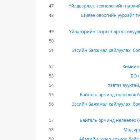
47
Үйлдвэрлэл, технологийн парки
48
Шивээ овоогийн уурхайг т
49
Үйлдвэрийн газрын өргөтгөлүүд
50
51
Зэсийн баяжмал хайлуулах, бо
52
Химийн 
53
БО 
54
Хэвтээ зуухта
55
Байгаль орчинд нөлөөлөх 
56
Зэсийн баяжмал хайлуулах, бо
57
Байгаль орчинд нөлөөлөх 
58
Мод үр
59
Аймгийн газар зохион байг