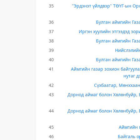
35
"Эрдэнэт үйлдвэр" ТӨҮГ-ын Орх
36
Булган аймгийн Газ
37
Иргэн хуулийн этгээдэд зор
38
Булган аймгийн Газ
39
Нийслэлийн
40
Булган аймгийн Газ
41
Аймгийн газар зохион байгуула
нутаг д
42
Сүхбаатар, Мөнххаан
43
Дорнод аймаг болон Хөлөнбуйр, 
44
Дорнод аймаг болон Хөлөнбуйр, 
45
Аймгийн 
46
Байгаль о