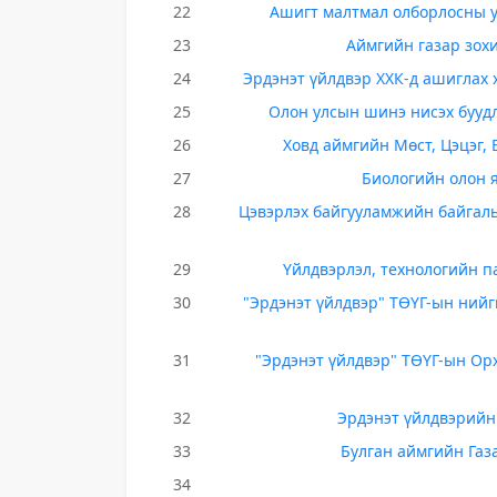
22
Ашигт малтмал олборлосны ул
23
Аймгийн газар зох
24
Эрдэнэт үйлдвэр ХХК-д ашиглах
25
Олон улсын шинэ нисэх буудл
26
Ховд аймгийн Мөст, Цэцэг,
27
Биологийн олон я
28
Цэвэрлэх байгууламжийн байгал
29
Үйлдвэрлэл, технологийн 
30
"Эрдэнэт үйлдвэр" ТӨҮГ-ын ний
31
"Эрдэнэт үйлдвэр" ТӨҮГ-ын Орх
32
Эрдэнэт үйлдвэрийн
33
Булган аймгийн Газ
34