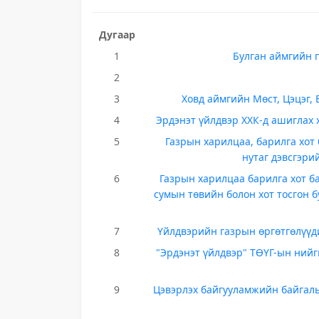
Дугаар
1
Булган аймгийн г
2
3
Ховд аймгийн Мөст, Цэцэг,
4
Эрдэнэт үйлдвэр ХХК-д ашиглах
5
Газрын харилцаа, барилга хот
нутаг дэвсгэри
6
Газрын харилцаа барилга хот б
сумын төвийн болон хот тосгон 
7
Үйлдвэрийн газрын өргөтгөлүүд
8
"Эрдэнэт үйлдвэр" ТӨҮГ-ын ний
9
Цэвэрлэх байгууламжийн байгал