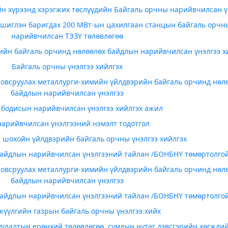
йн хүрээнд хэрэгжих төслүүдийн Байгаль орчны нарийвчилсан ү
үшиглэн баригдах 200 МВт-ын цахилгаан станцын байгаль орчн
нарийвчилсан ТЭЗҮ төлөвлөгөө
ийн байгаль орчинд нөлөөлөх байдлын нарийвчилсан үнэлгээ х
Байгаль орчны үнэлгээ хийлгэх
ловсруулах металлурги-химийн үйлдвэрийн байгаль орчинд нөл
байдлын нарийвчилсан үнэлгээ
бодисын нарийвчилсан үнэлгээ хийлгэх ажил
нарийвчилсан үнэлгээний нэмэлт тодотгол
й, шохойн үйлдвэрийн байгаль орчны үнэлгээ хийлгэх
байдлын нарийвчилсан үнэлгээний тайлан /БОНБНҮ төмөртолго
ловсруулах металлурги-химийн үйлдвэрийн байгаль орчинд нөл
байдлын нарийвчилсан үнэлгээ
байдлын нарийвчилсан үнэлгээний тайлан /БОНБНҮ төмөртолго
жүүлгийн газрын байгаль орчны үнэлгээ хийх
уулалтын ерөнхий төлөвлөгөө, сумдын нутаг дэвсгэрийн хөгжли