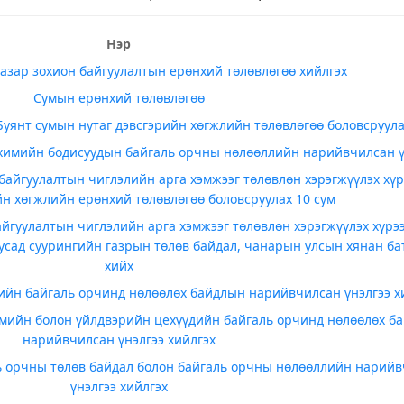
Нэр
азар зохион байгуулалтын ерөнхий төлөвлөгөө хийлгэх
Сумын ерөнхий төлөвлөгөө
 Буянт сумын нутаг дэвсгэрийн хөгжлийн төлөвлөгөө боловсруул
 химийн бодисуудын байгаль орчны нөлөөллийн нарийвчилсан ү
 байгуулалтын чиглэлийн арга хэмжээг төлөвлөн хэрэгжүүлэх хү
йн хөгжлийн ерөнхий төлөвлөгөө боловсруулах 10 сум
айгуулалтын чиглэлийн арга хэмжээг төлөвлөн хэрэгжүүлэх хүрэ
бусад суурингийн газрын төлөв байдал, чанарын улсын хянан ба
хийх
ийн байгаль орчинд нөлөөлөх байдлын нарийвчилсан үнэлгээ х
гмийн болон үйлдвэрийн цехүүдийн байгаль орчинд нөлөөлөх б
нарийвчилсан үнэлгээ хийлгэх
ь орчны төлөв байдал болон байгаль орчны нөлөөллийн нарий
үнэлгээ хийлгэх