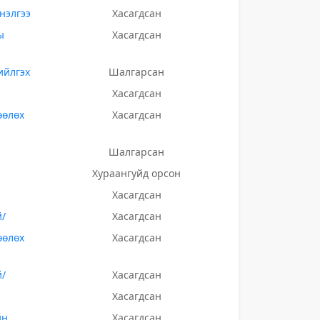
нэлгээ
Хасагдсан
ы
Хасагдсан
ийлгэх
Шалгарсан
Хасагдсан
өөлөх
Хасагдсан
Шалгарсан
Хураангуйд орсон
Хасагдсан
й/
Хасагдсан
өөлөх
Хасагдсан
й/
Хасагдсан
Хасагдсан
йн
Хасагдсан