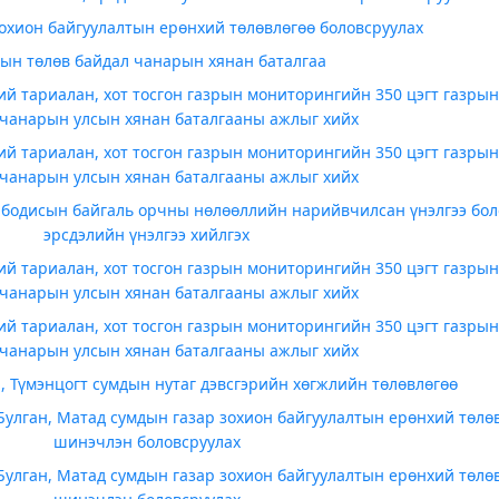
охион байгуулалтын ерөнхий төлөвлөгөө боловсруулах
рын төлөв байдал чанарын хянан баталгаа
й тариалан, хот тосгон газрын мониторингийн 350 цэгт газрын
 чанарын улсын хянан баталгааны ажлыг хийх
й тариалан, хот тосгон газрын мониторингийн 350 цэгт газрын
 чанарын улсын хянан баталгааны ажлыг хийх
 бодисын байгаль орчны нөлөөллийн нарийвчилсан үнэлгээ бо
эрсдэлийн үнэлгээ хийлгэх
й тариалан, хот тосгон газрын мониторингийн 350 цэгт газрын
 чанарын улсын хянан баталгааны ажлыг хийх
й тариалан, хот тосгон газрын мониторингийн 350 цэгт газрын
 чанарын улсын хянан баталгааны ажлыг хийх
, Түмэнцогт сумдын нутаг дэвсгэрийн хөгжлийн төлөвлөгөө
Булган, Матад сумдын газар зохион байгуулалтын ерөнхий төлө
шинэчлэн боловсруулах
Булган, Матад сумдын газар зохион байгуулалтын ерөнхий төлө