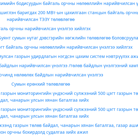
 химийн бодисуудын байгаль орчны нөлөөллийн нарийвчилсан ү
үшиглэн баригдах 200 МВт-ын цахилгаан станцын байгаль орчн
нарийвчилсан ТЭЗҮ төлөвлөгөө
галь орчны нарийвчилсан үнэлгээ хийлгэх
 Буянт сумын нутаг дэвсгэрийн хөгжлийн төлөвлөгөө боловсруул
эгт байгаль орчны нөлөөллийн нарийвчилсан үнэлгээ хийлгэх
иулсан газрын удирдлагын нэгдсэн цахим систем нэвтрүүлэх аж
байдлын нарийвчилсан үнэлгээ /төлөв байдлын үнэлгээний хам
рчинд нөлөөлөх байдлын нарийвчилсан үнэлгээ
Сумын ерөнхий төлөвлөгөө
 газрын мониторингийн үндэсний сүлжээний 500 цэгт газрын т
дал, чанарын улсын хянан баталгаа хийх
 газрын мониторингийн үндэсний сүлжээний 500 цэгт газрын т
дал, чанарын улсын хянан баталгаа хийх
жээнд газрын төлөв байдал, чанарын хянан баталгаа, газар аши
лон орчны бохирдолд судалгаа хийх ажил