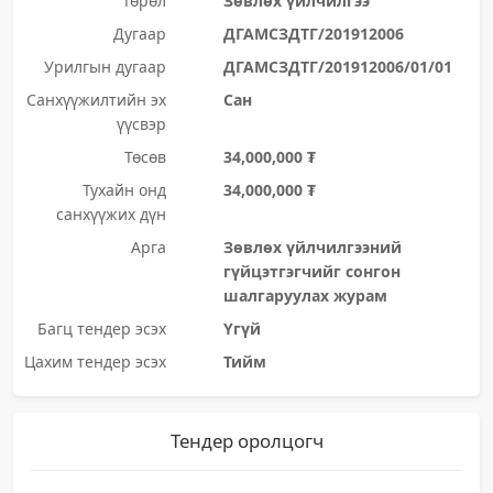
Төрөл
Зөвлөх үйлчилгээ
Дугаар
ДГАМСЗДТГ/201912006
Урилгын дугаар
ДГАМСЗДТГ/201912006/01/01
Санхүүжилтийн эх
Сан
үүсвэр
Төсөв
34,000,000 ₮
Тухайн онд
34,000,000 ₮
санхүүжих дүн
Арга
Зөвлөх үйлчилгээний
гүйцэтгэгчийг сонгон
шалгаруулах журам
Багц тендер эсэх
Үгүй
Цахим тендер эсэх
Тийм
Тендер оролцогч