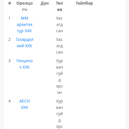
#
Оролцо
Дүн
Төл
Тайлбар
гч
өв
1
ММ
Хас
архитек
агд
тур ХХК
сан
2
Газардэл
Хас
хий ХХК
агд
сан
3
Геоцено
Хур
з ХХК
аан
гуй
д
орс
он
4
АЕСН
Хур
ХХК
аан
гуй
д
орс