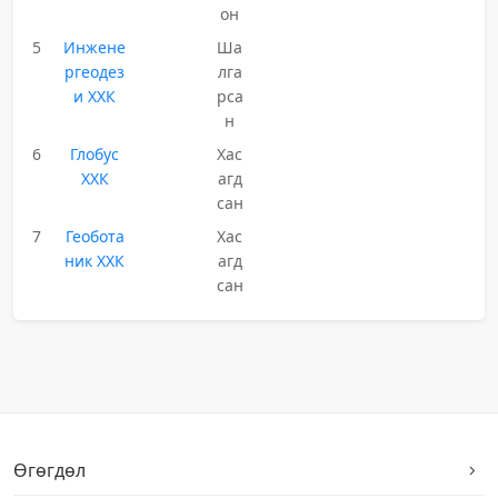
он
5
Инжене
Ша
ргеодез
лга
и ХХК
рса
н
6
Глобус
Хас
ХХК
агд
сан
7
Геобота
Хас
ник ХХК
агд
сан
Өгөгдөл