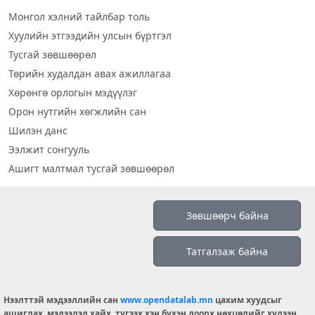
Монгол хэлний тайлбар толь
Хуулийн этгээдийн улсын бүртгэл
Тусгай зөвшөөрөл
Төрийн худалдан авах ажиллагаа
Хөрөнгө орлогын мэдүүлэг
Орон нутгийн хөгжлийн сан
Шилэн данс
Ээлжит сонгууль
Ашигт малтмал тусгай зөвшөөрөл
Визуал дата
Зөвшөөрч байна
Шилэн данс 2019
Татгалзаж байна
Бидний тухай
Үйлчилгээний нөхцөл
info@opendatalab.mn
Нээлттэй мэдээллийн сан
www.opendatalab.mn
цахим хуудсыг
ашиглах, мэдээлэл хайх, түгээх хэн бүхэн доорх нөхцөлийг хүлээн