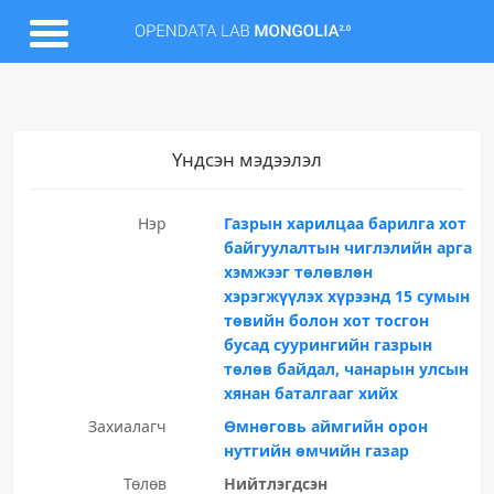
Үндсэн мэдээлэл
Нэр
Газрын харилцаа барилга хот
байгуулалтын чиглэлийн арга
хэмжээг төлөвлөн
хэрэгжүүлэх хүрээнд 15 сумын
төвийн болон хот тосгон
бусад суурингийн газрын
төлөв байдал, чанарын улсын
хянан баталгааг хийх
Захиалагч
Өмнөговь аймгийн орон
нутгийн өмчийн газар
Төлөв
Нийтлэгдсэн