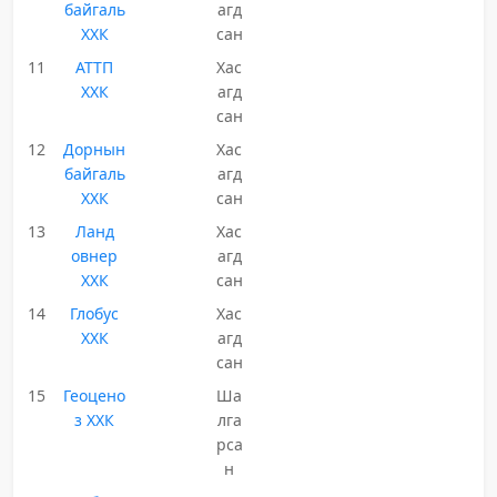
байгаль
агд
ХХК
сан
11
АТТП
Хас
ХХК
агд
сан
12
Дорнын
Хас
байгаль
агд
ХХК
сан
13
Ланд
Хас
овнер
агд
ХХК
сан
14
Глобус
Хас
ХХК
агд
сан
15
Геоцено
Ша
з ХХК
лга
рса
н