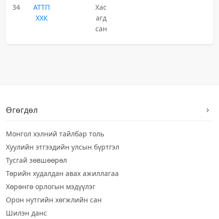
34
АТТП
Хас
ХХК
агд
сан
Өгөгдөл
Монгол хэлний тайлбар толь
Хуулийн этгээдийн улсын бүртгэл
Тусгай зөвшөөрөл
Төрийн худалдан авах ажиллагаа
Хөрөнгө орлогын мэдүүлэг
Орон нутгийн хөгжлийн сан
Шилэн данс