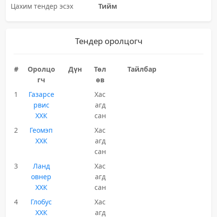
Цахим тендер эсэх
Тийм
Тендер оролцогч
#
Оролцо
Дүн
Төл
Тайлбар
гч
өв
1
Газарсе
Хас
рвис
агд
ХХК
сан
2
Геомэп
Хас
ХХК
агд
сан
3
Ланд
Хас
овнер
агд
ХХК
сан
4
Глобус
Хас
ХХК
агд