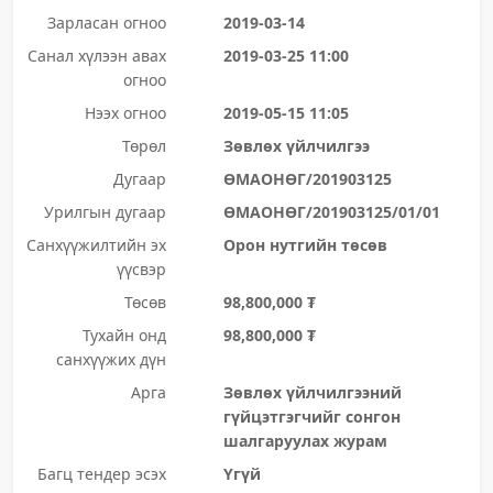
Зарласан огноо
2019-03-14
Санал хүлээн авах
2019-03-25 11:00
огноо
Нээх огноо
2019-05-15 11:05
Төрөл
Зөвлөх үйлчилгээ
Дугаар
ӨМАОНӨГ/201903125
Урилгын дугаар
ӨМАОНӨГ/201903125/01/01
Санхүүжилтийн эх
Орон нутгийн төсөв
үүсвэр
Төсөв
98,800,000 ₮
Тухайн онд
98,800,000 ₮
санхүүжих дүн
Арга
Зөвлөх үйлчилгээний
гүйцэтгэгчийг сонгон
шалгаруулах журам
Багц тендер эсэх
Үгүй