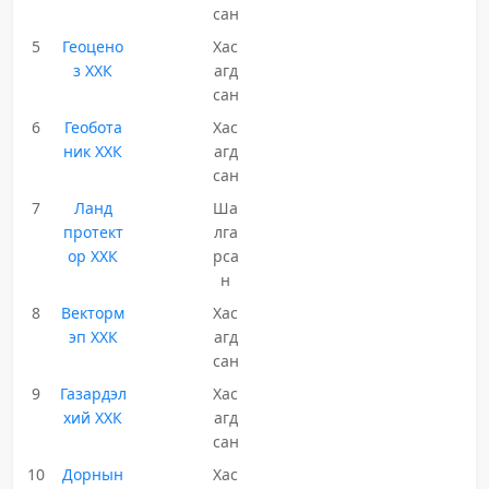
сан
5
Геоцено
Хас
з ХХК
агд
сан
6
Геобота
Хас
ник ХХК
агд
сан
7
Ланд
Ша
протект
лга
ор ХХК
рса
н
8
Векторм
Хас
эп ХХК
агд
сан
9
Газардэл
Хас
хий ХХК
агд
сан
10
Дорнын
Хас