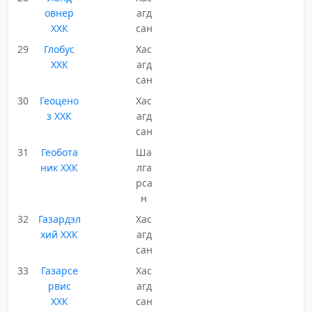
овнер
агд
ХХК
сан
29
Глобус
Хас
ХХК
агд
сан
30
Геоцено
Хас
з ХХК
агд
сан
31
Геобота
Ша
ник ХХК
лга
рса
н
32
Газардэл
Хас
хий ХХК
агд
сан
33
Газарсе
Хас
рвис
агд
ХХК
сан