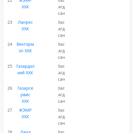
22
ЖЭМР
Хас
ХХК
агд
сан
23
Ланрес
Хас
ХХК
агд
сан
24
Векторм
Хас
эп ХХК
агд
сан
25
Газардэл
Хас
хий ХХК
агд
сан
26
Газарсе
Хас
рвис
агд
ХХК
сан
27
ЖЭМР
Хас
ХХК
агд
сан
28
Ланд
Хас