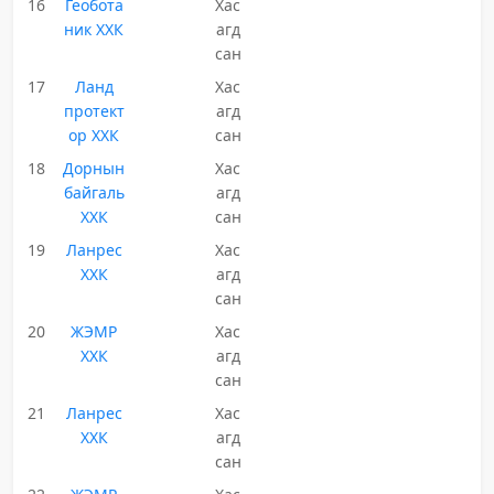
16
Геобота
Хас
ник ХХК
агд
сан
17
Ланд
Хас
протект
агд
ор ХХК
сан
18
Дорнын
Хас
байгаль
агд
ХХК
сан
19
Ланрес
Хас
ХХК
агд
сан
20
ЖЭМР
Хас
ХХК
агд
сан
21
Ланрес
Хас
ХХК
агд
сан