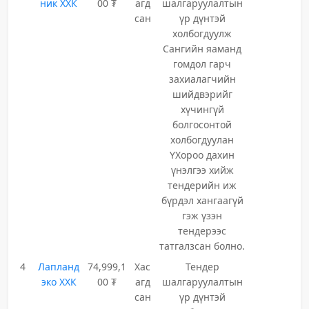
ник ХХК
00 ₮
агд
шалгаруулалтын
сан
үр дүнтэй
холбогдуулж
Сангийн яаманд
гомдол гарч
захиалагчийн
шийдвэрийг
хүчингүй
болгосонтой
холбогдуулан
ҮХороо дахин
үнэлгээ хийж
тендерийн иж
бүрдэл хангаагүй
гэж үзэн
тендерээс
татгалзсан болно.
4
Лапланд
74,999,1
Хас
Тендер
эко ХХК
00 ₮
агд
шалгаруулалтын
сан
үр дүнтэй