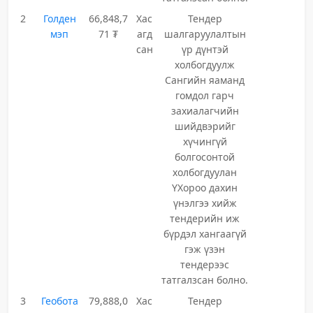
2
Голден
66,848,7
Хас
Тендер
мэп
71 ₮
агд
шалгаруулалтын
сан
үр дүнтэй
холбогдуулж
Сангийн яаманд
гомдол гарч
захиалагчийн
шийдвэрийг
хүчингүй
болгосонтой
холбогдуулан
ҮХороо дахин
үнэлгээ хийж
тендерийн иж
бүрдэл хангаагүй
гэж үзэн
тендерээс
татгалзсан болно.
3
Геобота
79,888,0
Хас
Тендер