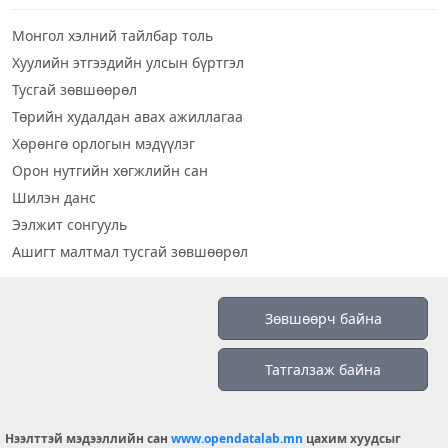
Монгол хэлний тайлбар толь
Хуулийн этгээдийн улсын бүртгэл
Тусгай зөвшөөрөл
Төрийн худалдан авах ажиллагаа
Хөрөнгө орлогын мэдүүлэг
Орон нутгийн хөгжлийн сан
Шилэн данс
Ээлжит сонгууль
Ашигт малтмал тусгай зөвшөөрөл
Визуал дата
Зөвшөөрч байна
Шилэн данс 2019
Татгалзаж байна
Бидний тухай
Үйлчилгээний нөхцөл
info@opendatalab.mn
Нээлттэй мэдээллийн сан
www.opendatalab.mn
цахим хуудсыг