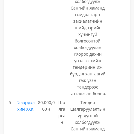
холбогдуулж
Сангийн яаманд
гомдол гарч
захиалагчийн
шийдвэрийг
хүчингүй
болгосонтой
холбогдуулан
ҮХороо дахин
үнэлгээ хийж
тендерийн иж
бүрдэл хангаагүй
гэж үзэн
тендерээс
татгалзсан болно.
5
Газардэл
80,000,0
Ша
Тендер
хий ХХК
00 ₮
лга
шалгаруулалтын
рса
үр дүнтэй
н
холбогдуулж
Сангийн яаманд