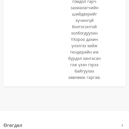
гомдол гарч
захиалагчийн
шийдвэрийг
хүчингүй
болгосонтой
холбогдуулан
ҮХороо дахин
үнэлгээ хийж
тендерийн иж
бүрдэл хангасан
гэж үзэн гэрээ
байгуулах
зөвлөмж гаргав.
Өгөгдөл