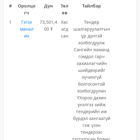
#
Оролцо
Дүн
Төл
Тайлбар
гч
өв
1
Гэгээ
73,501,4
Хас
Тендер
манал
00 ₮
агд
шалгаруулалтын
их
сан
үр дүнтэй
холбогдуулж
Сангийн яаманд
гомдол гарч
захиалагчийн
шийдвэрийг
хүчингүй
болгосонтой
холбогдуулан
ҮХороо дахин
үнэлгээ хийж
тендерийн иж
бүрдэл хангаагүй
гэж үзэн
тендерээс
татгалзсан болно.