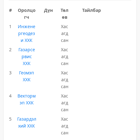
#
Оролцо
Дүн
Төл
Тайлбар
гч
өв
1
Инжене
Хас
ргеодез
агд
и ХХК
сан
2
Газарсе
Хас
рвис
агд
ХХК
сан
3
Геомэп
Хас
ХХК
агд
сан
4
Векторм
Хас
эп ХХК
агд
сан
5
Газардэл
Хас
хий ХХК
агд
сан