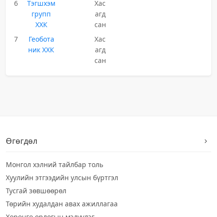
6
Тэгшхэм
Хас
групп
агд
ХХК
сан
7
Геобота
Хас
ник ХХК
агд
сан
Өгөгдөл
Монгол хэлний тайлбар толь
Хуулийн этгээдийн улсын бүртгэл
Тусгай зөвшөөрөл
Төрийн худалдан авах ажиллагаа
Хөрөнгө орлогын мэдүүлэг