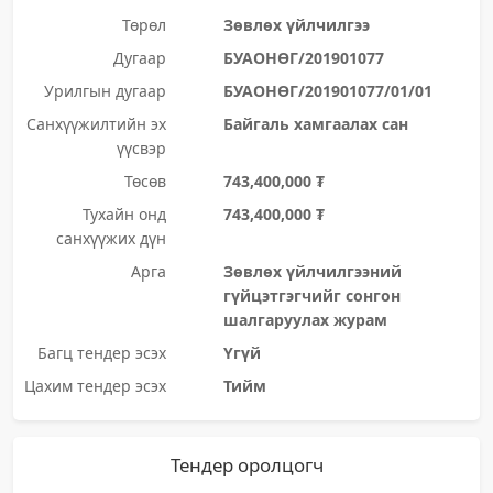
Төрөл
Зөвлөх үйлчилгээ
Дугаар
БУАОНӨГ/201901077
Урилгын дугаар
БУАОНӨГ/201901077/01/01
Санхүүжилтийн эх
Байгаль хамгаалах сан
үүсвэр
Төсөв
743,400,000 ₮
Тухайн онд
743,400,000 ₮
санхүүжих дүн
Арга
Зөвлөх үйлчилгээний
гүйцэтгэгчийг сонгон
шалгаруулах журам
Багц тендер эсэх
Үгүй
Цахим тендер эсэх
Тийм
Тендер оролцогч