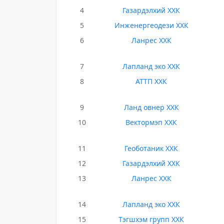
4
Газардэлхий ХХК
5
Инженергеодези ХХК
6
Ланрес ХХК
7
Лапланд эко ХХК
8
АТТП ХХК
9
Ланд овнер ХХК
10
Вектормэп ХХК
11
Геоботаник ХХК
12
Газардэлхий ХХК
13
Ланрес ХХК
14
Лапланд эко ХХК
15
Тэгшхэм групп ХХК