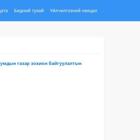
дата
Бидний тухай
Үйлчилгээний нөхцөл
сумдын газар зохион байгуулалтын