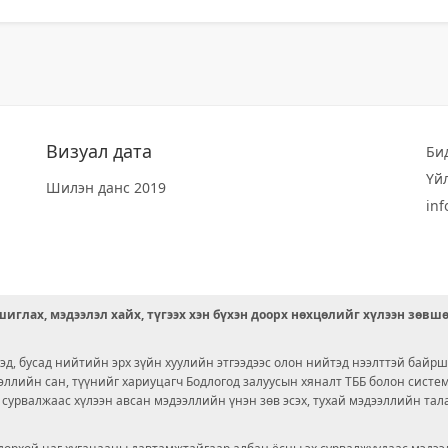
Визуал дата
Би
Үй
Шилэн данс 2019
in
иглах, мэдээлэл хайх, түгээх хэн бүхэн доорх нөхцөлийг хүлээн зөвш
д, бусад нийтийн эрх зүйн хуулийн этгээдээс олон нийтэд нээлттэй байрш
ээллийн сан, түүнийг хариуцагч Бодлогод залуусын хяналт ТББ болон сист
х сурвалжаас хүлээн авсан мэдээллийн үнэн зөв эсэх, тухай мэдээллийн тал