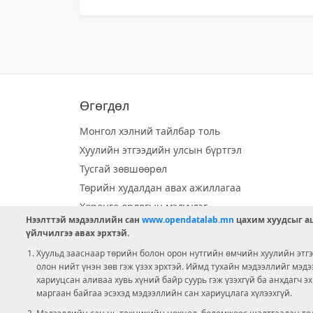
Өгөгдөл
Монгол хэлний тайлбар толь
Хуулийн этгээдийн улсын бүртгэл
Тусгай зөвшөөрөл
Төрийн худалдан авах ажиллагаа
Хөрөнгө орлогын мэдүүлэг
Нээлттэй мэдээллийн сан
www.opendatalab.mn
цахим хуудсыг аш
Орон нутгийн хөгжлийн сан
үйлчилгээ авах эрхтэй.
Шилэн данс
Хуульд зааснаар төрийн болон орон нутгийн өмчийн хуулийн этгээ
Ээлжит сонгууль
олон нийт үнэн зөв гэж үзэх эрхтэй. Иймд тухайн мэдээллийг мэд
хариуцсан аливаа хувь хүний байр суурь гэж үзэхгүй ба анхдагч э
Ашигт малтмал тусгай зөвшөөрөл
маргаан байгаа эсэхэд мэдээллийн сан хариуцлага хүлээхгүй.