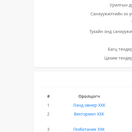
Урилгын д
Санхүүжилтийн эх ү
Тухайн онд санхүүжи
Багц тендер
Цахим тендер
#
Оролцогч
1
Ланд овнер ХХК
2
Вектормэп ХХК
3
Геоботаник ХХК