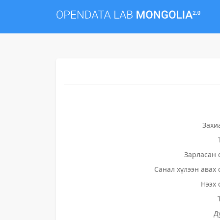
Захи
Зарласан 
Санал хүлээн авах 
Нээх 
Д