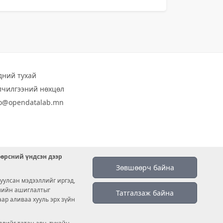
дний тухай
лчилгээний нөхцөл
fo@opendatalab.mn
өөрсний үндсэн дээр
Зөвшөөрч байна
уулсан мэдээллийг иргэд,
емийн ашиглалтыг
Татгалзаж байна
аар аливаа хууль эрх зүйн