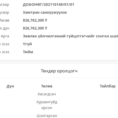
угаар
ДОАОНӨГ/202110149/01/01
үсвэр
Хамтран санхүүжүүлэх
Төсөв
826,762,300 ₮
х дүн
826,762,300 ₮
Арга
Зөвлөх үйлчилгээний гүйцэтгэгчийг сонгон ша
 эсэх
Үгүй
 эсэх
Тийм
Тендер оролцогч
Дүн
Төлөв
Тайлбар
Хасагдсан
Хураангуйд
орсон
Шалгарсан