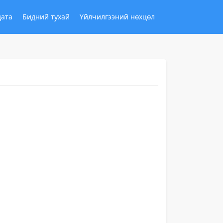
дата
Бидний тухай
Үйлчилгээний нөхцөл