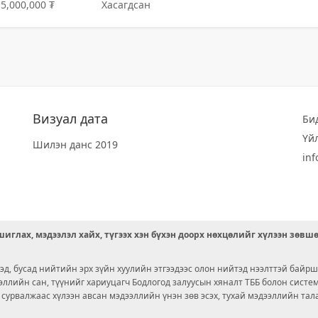
5,000,000 ₮
Хасагдсан
Визуал дата
Би
Үй
Шилэн данс 2019
in
иглах, мэдээлэл хайх, түгээх хэн бүхэн доорх нөхцөлийг хүлээн зөвш
д, бусад нийтийн эрх зүйн хуулийн этгээдээс олон нийтэд нээлттэй байрш
ээллийн сан, түүнийг хариуцагч Бодлогод залуусын хяналт ТББ болон сист
х сурвалжаас хүлээн авсан мэдээллийн үнэн зөв эсэх, тухай мэдээллийн тал