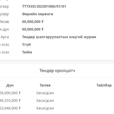
угаар
ТТТХХК/202301086/01/01
үсвэр
Өөрийн хөрөнгө
Төсөв
60,000,000 ₮
х дүн
60,000,000 ₮
Арга
Тендер шалгаруулалтын онцгой журам
 эсэх
Үгүй
 эсэх
Тийм
Тендер оролцогч
Дүн
Төлөв
Тайлбар
28,000,000 ₮
Хасагдсан
49,255,000 ₮
Хасагдсан
52,646,000 ₮
Хасагдсан