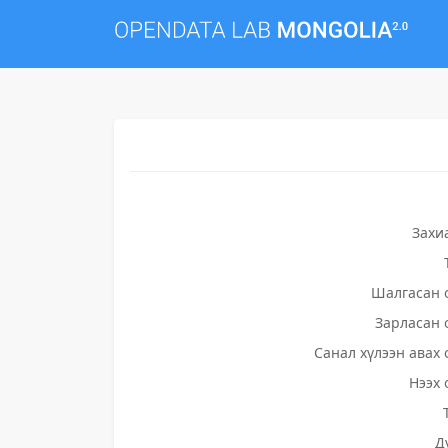
Захи
Шалгасан 
Зарласан 
Санал хүлээн авах 
Нээх 
Д