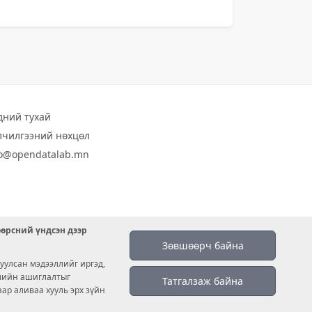
дний тухай
лчилгээний нөхцөл
fo@opendatalab.mn
өөрсний үндсэн дээр
Зөвшөөрч байна
уулсан мэдээллийг иргэд,
емийн ашиглалтыг
Татгалзаж байна
аар аливаа хууль эрх зүйн