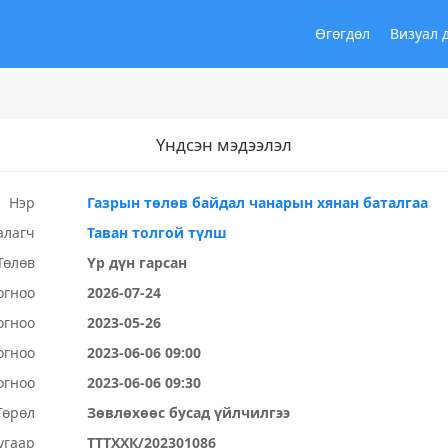
Өгөгдөл
Визуал 
Үндсэн мэдээлэл
Нэр
Газрын төлөв байдал чанарын хянан баталгаа
алагч
Таван толгой түлш
Төлөв
Үр дүн гарсан
огноо
2026-07-24
огноо
2023-05-26
огноо
2023-06-06 09:00
огноо
2023-06-06 09:30
Төрөл
Зөвлөхөөс бусад үйлчилгээ
угаар
ТТТХХК/202301086