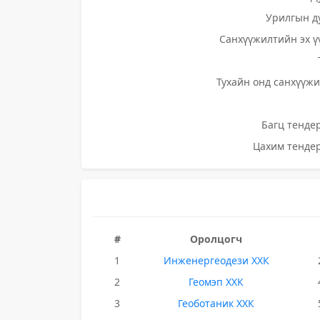
Урилгын д
Санхүүжилтийн эх ү
Тухайн онд санхүүжи
Багц тендер
Цахим тендер
#
Оролцогч
1
Инженергеодези ХХК
2
Геомэп ХХК
3
Геоботаник ХХК