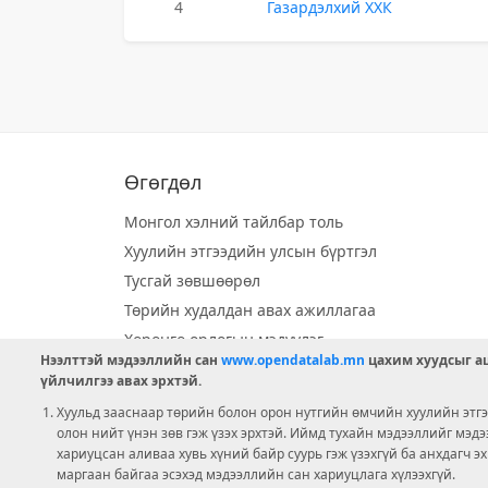
4
Газардэлхий ХХК
Өгөгдөл
Монгол хэлний тайлбар толь
Хуулийн этгээдийн улсын бүртгэл
Тусгай зөвшөөрөл
Төрийн худалдан авах ажиллагаа
Хөрөнгө орлогын мэдүүлэг
Нээлттэй мэдээллийн сан
www.opendatalab.mn
цахим хуудсыг аш
Орон нутгийн хөгжлийн сан
үйлчилгээ авах эрхтэй.
Шилэн данс
Хуульд зааснаар төрийн болон орон нутгийн өмчийн хуулийн этгээ
Ээлжит сонгууль
олон нийт үнэн зөв гэж үзэх эрхтэй. Иймд тухайн мэдээллийг мэд
хариуцсан аливаа хувь хүний байр суурь гэж үзэхгүй ба анхдагч э
Ашигт малтмал тусгай зөвшөөрөл
маргаан байгаа эсэхэд мэдээллийн сан хариуцлага хүлээхгүй.