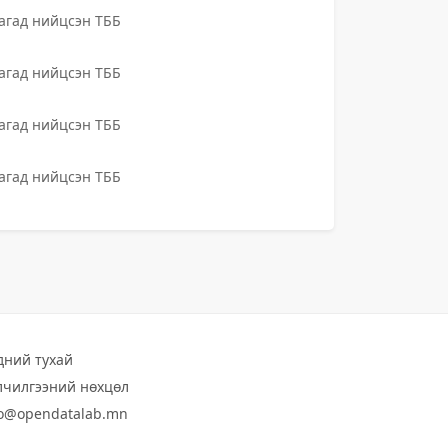
гад нийцсэн ТББ
гад нийцсэн ТББ
гад нийцсэн ТББ
гад нийцсэн ТББ
дний тухай
лчилгээний нөхцөл
fo@opendatalab.mn