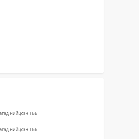
гад нийцсэн ТББ
гад нийцсэн ТББ