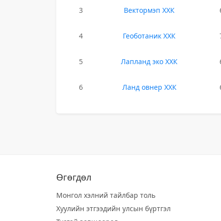
3
Вектормэп ХХК
4
Геоботаник ХХК
5
Лапланд эко ХХК
6
Ланд овнер ХХК
Өгөгдөл
Монгол хэлний тайлбар толь
Хуулийн этгээдийн улсын бүртгэл