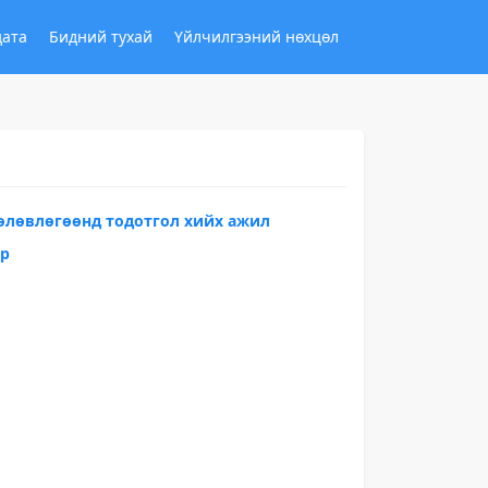
дата
Бидний тухай
Үйлчилгээний нөхцөл
өлөвлөгөөнд тодотгол хийх ажил
ар