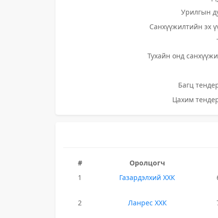
Урилгын д
Санхүүжилтийн эх ү
Тухайн онд санхүүжи
Багц тендер
Цахим тендер
#
Оролцогч
1
Газардэлхий ХХК
2
Ланрес ХХК