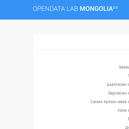
Захи
Шалгасан 
Зарласан 
Санал хүлээн авах 
Нээх 
Д