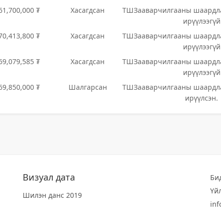
61,700,000 ₮
Хасагдсан
ТШЗааварчилгааны шаардла
ирүүлээгүй
70,413,800 ₮
Хасагдсан
ТШЗааварчилгааны шаардла
ирүүлээгүй
69,079,585 ₮
Хасагдсан
ТШЗааварчилгааны шаардла
ирүүлээгүй
69,850,000 ₮
Шалгарсан
ТШЗааварчилгааны шаардла
ирүүлсэн.
Визуал дата
Би
Үй
Шилэн данс 2019
in