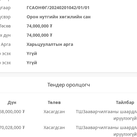
угаар
ГСАОНӨГ/20240201042/01/01
үсвэр
Орон нутгийн хөгжлийн сан
Төсөв
74,000,000 ₮
х дүн
74,000,000 ₮
Арга
Харьцуулалтын арга
 эсэх
Үгүй
 эсэх
Үгүй
Тендер оролцогч
Дүн
Төлөв
Тайлбар
68,000,000 ₮
Хасагдсан
ТШЗааварчилгааны шаардла
ирүүлээгүй
70,028,000 ₮
Хасагдсан
ТШЗааварчилгааны шаардла
ирүүлээгүй