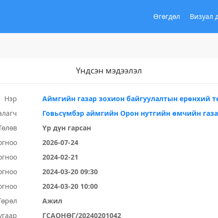
Өгөгдөл
Визуал 
Үндсэн мэдээлэл
Нэр
Аймгийн газар зохион байгуулалтын ерөнхий т
алагч
Говьсүмбэр аймгийн Орон нутгийн өмчийн газ
Төлөв
Үр дүн гарсан
огноо
2026-07-24
огноо
2024-02-21
огноо
2024-03-20 09:30
огноо
2024-03-20 10:00
Төрөл
Ажил
угаар
ГСАОНӨГ/20240201042