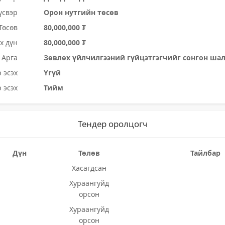
үсвэр
Орон нутгийн төсөв
Төсөв
80,000,000 ₮
х дүн
80,000,000 ₮
Арга
Зөвлөх үйлчилгээний гүйцэтгэгчийг сонгон ша
 эсэх
Үгүй
 эсэх
Тийм
Тендер оролцогч
Дүн
Төлөв
Тайлбар
Хасагдсан
Хураангуйд
орсон
Хураангуйд
орсон