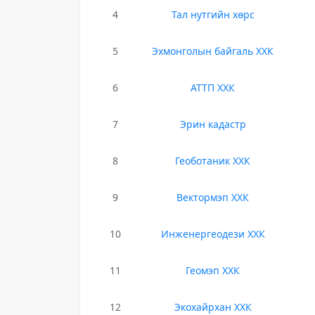
4
Тал нутгийн хөрс
5
Эхмонголын байгаль ХХК
6
АТТП ХХК
7
Эрин кадастр
8
Геоботаник ХХК
9
Вектормэп ХХК
10
Инженергеодези ХХК
11
Геомэп ХХК
12
Экохайрхан ХХК