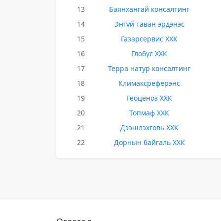
13
Баянхангай консалтинг
14
Энгүй таван эрдэнэс
15
Газарсервис ХХК
16
Глобус ХХК
17
Терра натур консалтинг
18
Климаксреферэнс
19
Геоценоз ХХК
20
Топмаф ХХК
21
Дээшлэхговь ХХК
22
Дорнын байгаль ХХК