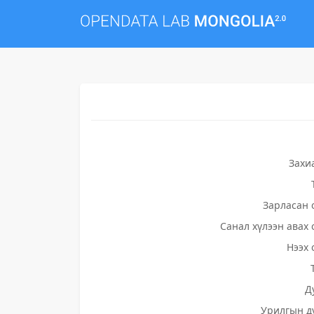
Захи
Зарласан 
Санал хүлээн авах 
Нээх 
Д
Урилгын д