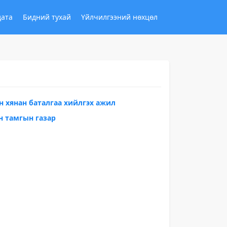
дата
Бидний тухай
Үйлчилгээний нөхцөл
н хянан баталгаа хийлгэх ажил
н тамгын газар