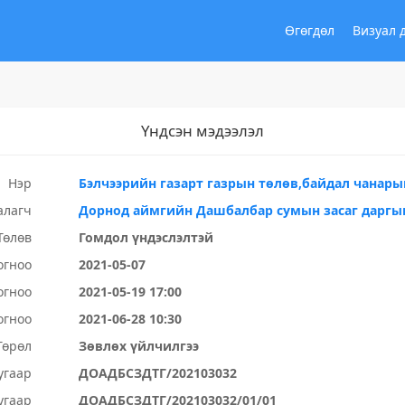
Өгөгдөл
Визуал 
Үндсэн мэдээлэл
Нэр
Бэлчээрийн газарт газрын төлөв,байдал чанары
алагч
Дорнод аймгийн Дашбалбар сумын засаг даргы
Төлөв
Гомдол үндэслэлтэй
огноо
2021-05-07
огноо
2021-05-19 17:00
огноо
2021-06-28 10:30
Төрөл
Зөвлөх үйлчилгээ
угаар
ДОАДБСЗДТГ/202103032
угаар
ДОАДБСЗДТГ/202103032/01/01