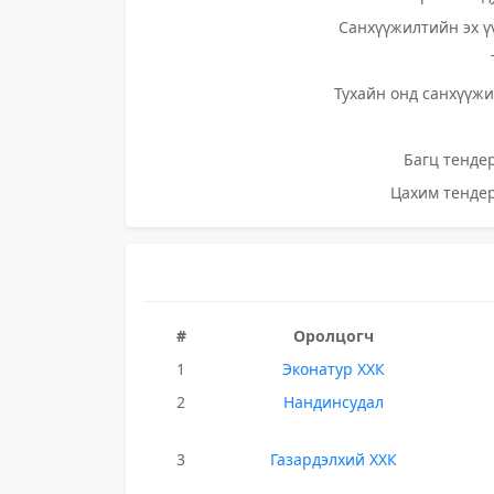
Санхүүжилтийн эх ү
Тухайн онд санхүүжи
Багц тендер
Цахим тендер
#
Оролцогч
1
Эконатур ХХК
2
Нандинсудал
3
Газардэлхий ХХК