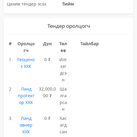
Цахим тендер эсэх
Тийм
Тендер оролцогч
#
Оролцо
Дүн
Төл
Тайлбар
гч
өв
1
Геоцено
0 ₮
Илг
з ХХК
ээг
дсэ
н
2
Ланд
32,000,0
Ша
протект
00 ₮
лга
ор ХХК
рса
н
3
Ланд
0 ₮
Хас
овнер
агд
ХХК
сан