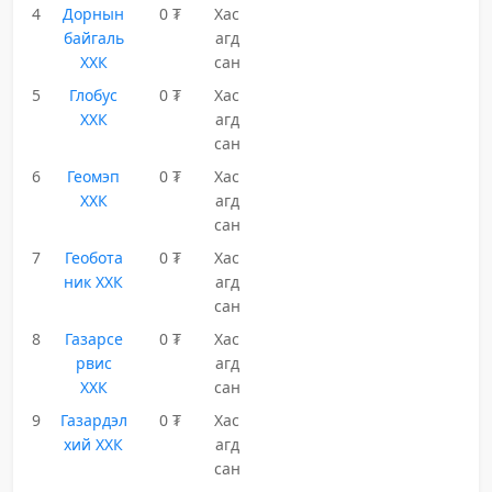
4
Дорнын
0 ₮
Хас
байгаль
агд
ХХК
сан
5
Глобус
0 ₮
Хас
ХХК
агд
сан
6
Геомэп
0 ₮
Хас
ХХК
агд
сан
7
Геобота
0 ₮
Хас
ник ХХК
агд
сан
8
Газарсе
0 ₮
Хас
рвис
агд
ХХК
сан
9
Газардэл
0 ₮
Хас
хий ХХК
агд
сан