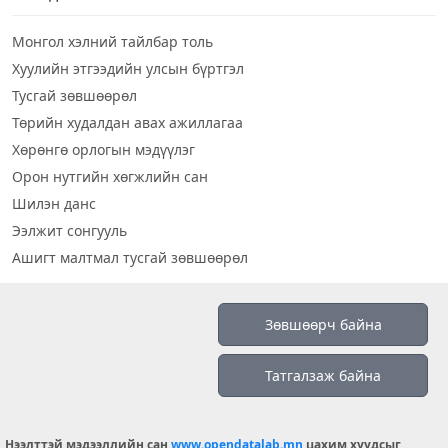
Монгол хэлний тайлбар толь
Хуулийн этгээдийн улсын бүртгэл
Тусгай зөвшөөрөл
Төрийн худалдан авах ажиллагаа
Хөрөнгө орлогын мэдүүлэг
Орон нутгийн хөгжлийн сан
Шилэн данс
Ээлжит сонгууль
Ашигт малтмал тусгай зөвшөөрөл
Визуал дата
Зөвшөөрч байна
Шилэн данс 2019
Татгалзаж байна
Бидний тухай
Үйлчилгээний нөхцөл
info@opendatalab.mn
Нээлттэй мэдээллийн сан
www.opendatalab.mn
цахим хуудсыг