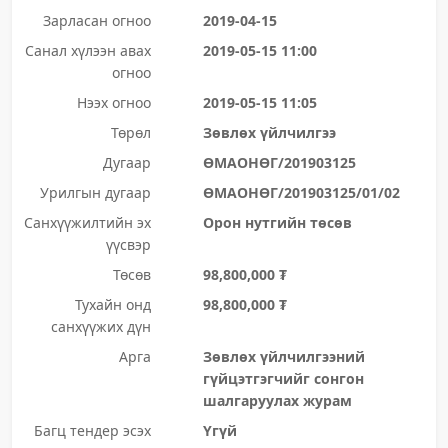
Зарласан огноо
2019-04-15
Санал хүлээн авах
2019-05-15 11:00
огноо
Нээх огноо
2019-05-15 11:05
Төрөл
Зөвлөх үйлчилгээ
Дугаар
ӨМАОНӨГ/201903125
Урилгын дугаар
ӨМАОНӨГ/201903125/01/02
Санхүүжилтийн эх
Орон нутгийн төсөв
үүсвэр
Төсөв
98,800,000 ₮
Тухайн онд
98,800,000 ₮
санхүүжих дүн
Арга
Зөвлөх үйлчилгээний
гүйцэтгэгчийг сонгон
шалгаруулах журам
Багц тендер эсэх
Үгүй