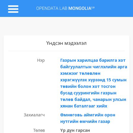
Үндсэн мэдээлэл
Нэр
Газрын харилцаа барилга хот
байгуулалтын чиглэлийн арга
хэмжээг төлөвлөн
хэрэгжүүлэх хүрээнд 15 сумын
төвийн болон хот тосгон
бусад суурингийн газрын
төлөв байдал, чанарын улсын
хянан баталгааг хийх
Захиалагч
Өмнөговь аймгийн орон
нутгийн өмчийн газар
Төлөв
Үр дүн гарсан