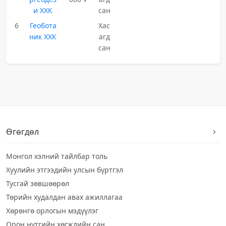
и ХХК
сан
6
Геобота
Хас
ник ХХК
агд
сан
Өгөгдөл
Монгол хэлний тайлбар толь
Хуулийн этгээдийн улсын бүртгэл
Тусгай зөвшөөрөл
Төрийн худалдан авах ажиллагаа
Хөрөнгө орлогын мэдүүлэг
Орон нутгийн хөгжлийн сан