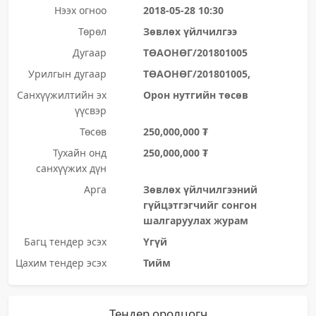
Нээх огноо
2018-05-28 10:30
Төрөл
Зөвлөх үйлчилгээ
Дугаар
ТӨАОНӨГ/201801005
Урилгын дугаар
ТӨАОНӨГ/201801005,
Санхүүжилтийн эх
Орон нутгийн төсөв
үүсвэр
Төсөв
250,000,000 ₮
Тухайн онд
250,000,000 ₮
санхүүжих дүн
Арга
Зөвлөх үйлчилгээний
гүйцэтгэгчийг сонгон
шалгаруулах журам
Багц тендер эсэх
Үгүй
Цахим тендер эсэх
Тийм
Тендер оролцогч