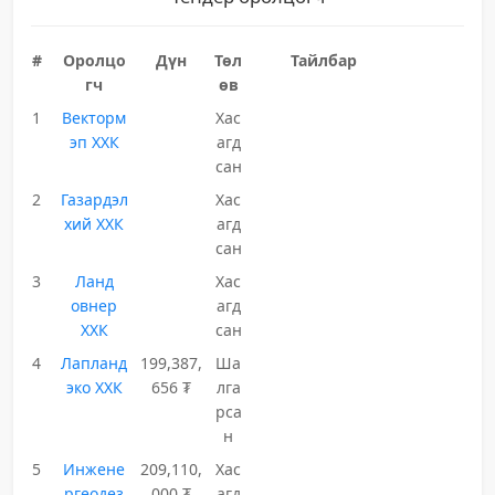
#
Оролцо
Дүн
Төл
Тайлбар
гч
өв
1
Векторм
Хас
эп ХХК
агд
сан
2
Газардэл
Хас
хий ХХК
агд
сан
3
Ланд
Хас
овнер
агд
ХХК
сан
4
Лапланд
199,387,
Ша
эко ХХК
656 ₮
лга
рса
н
5
Инжене
209,110,
Хас
ргеодез
000 ₮
агд