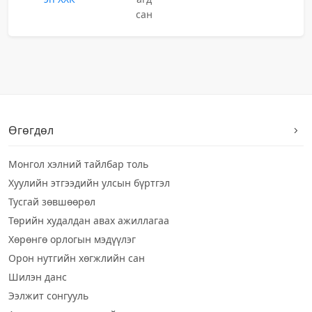
сан
Өгөгдөл
Монгол хэлний тайлбар толь
Хуулийн этгээдийн улсын бүртгэл
Тусгай зөвшөөрөл
Төрийн худалдан авах ажиллагаа
Хөрөнгө орлогын мэдүүлэг
Орон нутгийн хөгжлийн сан
Шилэн данс
Ээлжит сонгууль