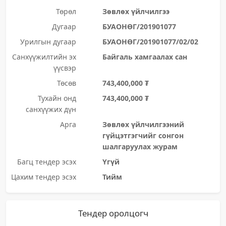
Төрөл
Зөвлөх үйлчилгээ
Дугаар
БУАОНӨГ/201901077
Урилгын дугаар
БУАОНӨГ/201901077/02/02
Санхүүжилтийн эх
Байгаль хамгаалах сан
үүсвэр
Төсөв
743,400,000 ₮
Тухайн онд
743,400,000 ₮
санхүүжих дүн
Арга
Зөвлөх үйлчилгээний
гүйцэтгэгчийг сонгон
шалгаруулах журам
Багц тендер эсэх
Үгүй
Цахим тендер эсэх
Тийм
Тендер оролцогч