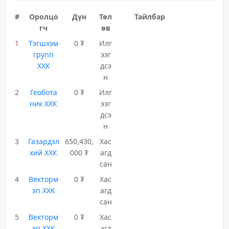
#
Оролцо
Дүн
Төл
Тайлбар
гч
өв
1
Тэгшхэм
0 ₮
Илг
групп
ээг
ХХК
дсэ
н
2
Геобота
0 ₮
Илг
ник ХХК
ээг
дсэ
н
3
Газардэл
650,430,
Хас
хий ХХК
000 ₮
агд
сан
4
Векторм
0 ₮
Хас
эп ХХК
агд
сан
5
Векторм
0 ₮
Хас
эп ХХК
агд