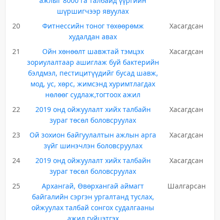
ажлыг 8000 га талбайд үүргийн
шүршигчээр явуулах
20
Фитнессийн тоног төхөөрөмж
Хасагдсан
худалдан авах
21
Ойн хөнөөлт шавжтай тэмцэх
Хасагдсан
зориулалтаар ашиглаж буй бактерийн
бэлдмэл, пестицитүүдийг бусад шавж,
мод, ус, хөрс, жимсэнд хуримтлагдах
нөлөөг судлаж,тогтоох ажил
22
2019 онд ойжуулалт хийх талбайн
Хасагдсан
зураг төсөл боловсруулах
23
Ой зохион байгуулалтын ажлын арга
Хасагдсан
зүйг шинэчлэн боловсруулах
24
2019 онд ойжуулалт хийх талбайн
Хасагдсан
зураг төсөл боловсруулах
25
Архангай, Өвөрхангай аймагт
Шалгарсан
байгалийн сэргэн ургалтанд туслах,
ойжуулах талбай сонгох судалгааны
ажил гүйцэтгэх