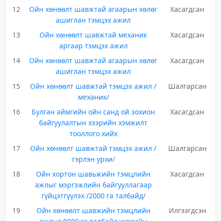
12
Ойн хөнөөлт шавжтай агаарын хөлөг
Хасагдсан
ашиглан тэмцэх ажил
13
Ойн хөнөөлт шавжтай механик
Хасагдсан
аргаар тэмцэх ажил
14
Ойн хөнөөлт шавжтай агаарын хөлөг
Хасагдсан
ашиглан тэмцэх ажил
15
Ойн хөнөөлт шавжтай тэмцэх ажил /
Шалгарсан
механик/
16
Булган аймгийн ойн санд ой зохион
Хасагдсан
байгуулалтын хээрийн хэмжилт
тооллого хийх
17
Ойн хөнөөлт шавжтай тэмцэх ажил /
Шалгарсан
гэрлэн урхи/
18
Ойн хортон шавьжийн тэмцлийн
Хасагдсан
ажлыг мэргэжлийн байгууллагаар
гүйцэтгүүлэх /2000 га талбайд/
19
Ойн хөнөөлт шавжийн тэмцлийн
Илгээгдсэн