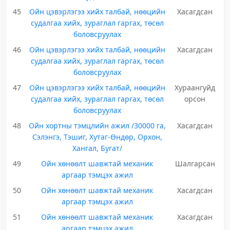
45
Ойн цэвэрлэгээ хийх талбай, нөөцийн
Хасагдсан
судалгаа хийх, зураглал гаргах, төсөл
боловсруулах
46
Ойн цэвэрлэгээ хийх талбай, нөөцийн
Хасагдсан
судалгаа хийх, зураглал гаргах, төсөл
боловсруулах
47
Ойн цэвэрлэгээ хийх талбай, нөөцийн
Хураангуйд
судалгаа хийх, зураглал гаргах, төсөл
орсон
боловсруулах
48
Ойн хортны тэмцлийн ажил /30000 га,
Хасагдсан
Сэлэнгэ, Тэшиг, Хутаг-Өндөр, Орхон,
Хангал, Бугат/
49
Ойн хөнөөлт шавжтай механик
Шалгарсан
аргаар тэмцэх ажил
50
Ойн хөнөөлт шавжтай механик
Хасагдсан
аргаар тэмцэх ажил
51
Ойн хөнөөлт шавжтай механик
Хасагдсан
аргаар тэмцэх ажил