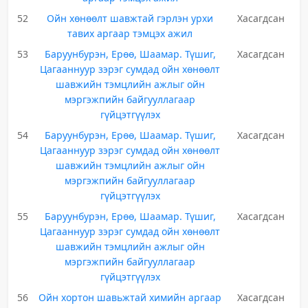
52
Ойн хөнөөлт шавжтай гэрлэн урхи
Хасагдсан
тавих аргаар тэмцэх ажил
53
Баруунбурэн, Ерөө, Шаамар. Түшиг,
Хасагдсан
Цагааннуур зэрэг сумдад ойн хөнөөлт
шавжийн тэмцлийн ажлыг ойн
мэргэжпийн байгууллагаар
гүйцэтгүүлэх
54
Баруунбурэн, Ерөө, Шаамар. Түшиг,
Хасагдсан
Цагааннуур зэрэг сумдад ойн хөнөөлт
шавжийн тэмцлийн ажлыг ойн
мэргэжпийн байгууллагаар
гүйцэтгүүлэх
55
Баруунбурэн, Ерөө, Шаамар. Түшиг,
Хасагдсан
Цагааннуур зэрэг сумдад ойн хөнөөлт
шавжийн тэмцлийн ажлыг ойн
мэргэжпийн байгууллагаар
гүйцэтгүүлэх
56
Ойн хортон шавьжтай химийн аргаар
Хасагдсан