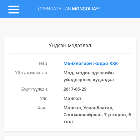
Үндсэн мэдээлэл
Нэр
Мөнхногоон жодоо ХХК
Үйл ажиллагаа
Мод, модон эдлэлийн
үйлдвэрлэл, худалдаа
Бүртгүүлсэн
2017-05-29
Улс
Монгол
Хаяг
Монгол, Улаанбаатар,
Сонгинохайрхан, 7-р хороо, 6
тоот