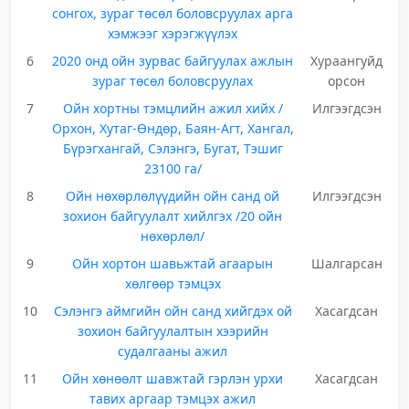
сонгох, зураг төсөл боловсруулах арга
хэмжээг хэрэгжүүлэх
6
2020 онд ойн зурвас байгуулах ажлын
Хураангуйд
зураг төсөл боловсруулах
орсон
7
Ойн хортны тэмцлийн ажил хийх /
Илгээгдсэн
Орхон, Хутаг-Өндөр, Баян-Агт, Хангал,
Бүрэгхангай, Сэлэнгэ, Бугат, Тэшиг
23100 га/
8
Ойн нөхөрлөлүүдийн ойн санд ой
Илгээгдсэн
зохион байгуулалт хийлгэх /20 ойн
нөхөрлөл/
9
Ойн хортон шавьжтай агаарын
Шалгарсан
хөлгөөр тэмцэх
10
Сэлэнгэ аймгийн ойн санд хийгдэх ой
Хасагдсан
зохион байгуулалтын хээрийн
судалгааны ажил
11
Ойн хөнөөлт шавжтай гэрлэн урхи
Хасагдсан
тавих аргаар тэмцэх ажил