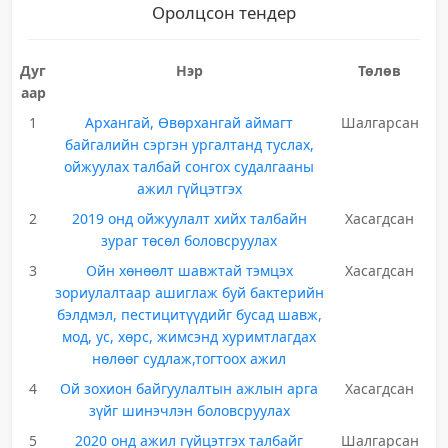
Оролцсон тендер
Дуг
Нэр
Төлөв
аар
1
Архангай, Өвөрхангай аймагт
Шалгарсан
байгалийн сэргэн ургалтанд туслах,
ойжуулах талбай сонгох судалгааны
ажил гүйцэтгэх
2
2019 онд ойжуулалт хийх талбайн
Хасагдсан
зураг төсөл боловсруулах
3
Ойн хөнөөлт шавжтай тэмцэх
Хасагдсан
зориулалтаар ашиглаж буй бактерийн
бэлдмэл, пестицитүүдийг бусад шавж,
мод, ус, хөрс, жимсэнд хуримтлагдах
нөлөөг судлаж,тогтоох ажил
4
Ой зохион байгуулалтын ажлын арга
Хасагдсан
зүйг шинэчлэн боловсруулах
5
2020 онд ажил гүйцэтгэх талбайг
Шалгарсан