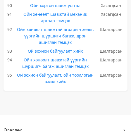
90
Ойн хортон шавж устгал
Хасагдсан
91
Ойн хөнөөлт шавжтай механик
Хасагдсан
аргаар тэмцэх
92
Ойн хөнөөлт шавжтай агаарын хөлөг,
Шалгарсан
үүргийн шүршигч багаж, дрон
ашиглан тэмцэх
93
Ой зохион байгуулалт хийх
Шалгарсан
94
Ойн хөнөөлт шавжтай үүргийн
Шалгарсан
шүршигч багаж ашиглан тэмцэх
95
Ой зохион байгуулалт, ойн тооллогын
Шалгарсан
ажил хийх
Өгөгдөл