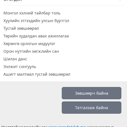
Монгол хэлний тайлбар толь
Хуулийн этгээдийн улсын бүртгэл
Тусгай зөвшөөрөл
Төрийн худалдан авах ажиллагаа
Хөрөнгө орлогын мэдүүлэг
Орон нутгийн хөгжлийн сан
Шилэн данс
Ээлжит сонгууль
Ашигт малтмал тусгай зөвшөөрөл
Визуал дата
Зөвшөөрч байна
Шилэн данс 2019
Татгалзаж байна
Бидний тухай
Үйлчилгээний нөхцөл
info@opendatalab.mn