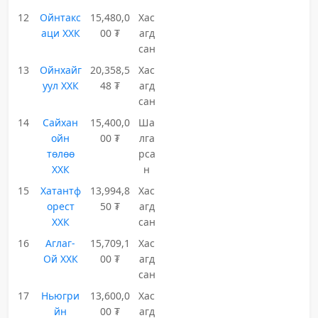
12
Ойнтакс
15,480,0
Хас
аци ХХК
00 ₮
агд
сан
13
Ойнхайг
20,358,5
Хас
уул ХХК
48 ₮
агд
сан
14
Сайхан
15,400,0
Ша
ойн
00 ₮
лга
төлөө
рса
ХХК
н
15
Хатантф
13,994,8
Хас
орест
50 ₮
агд
ХХК
сан
16
Аглаг-
15,709,1
Хас
Ой ХХК
00 ₮
агд
сан
17
Ньюгри
13,600,0
Хас
йн
00 ₮
агд