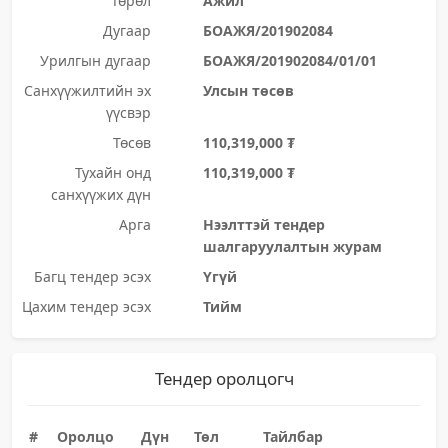
Төрөл
Ажил
Дугаар
БОАЖЯ/201902084
Урилгын дугаар
БОАЖЯ/201902084/01/01
Санхүүжилтийн эх
Улсын төсөв
үүсвэр
Төсөв
110,319,000 ₮
Тухайн онд
110,319,000 ₮
санхүүжих дүн
Арга
Нээлттэй тендер
шалгаруулалтын журам
Багц тендер эсэх
Үгүй
Цахим тендер эсэх
Тийм
Тендер оролцогч
#
Оролцо
Дүн
Төл
Тайлбар