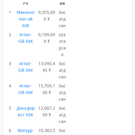
гч
өв
1
Мөнхног
9,355,00
Хас
оон ой
0 ₮
агд
ХХК
сан
2
Аглаг-
6,199,60
Ша
Ой ХХК
0 ₮
лга
рса
н
3
Аглаг-
13,095,4
Хас
Ой ХХК
45 ₮
агд
сан
4
Аглаг-
15,709,1
Хас
Ой ХХК
00 ₮
агд
сан
5
Денсфор
12,007,2
Хас
ист ХХК
00 ₮
агд
сан
6
Жигүүр-
10,383,5
Хас