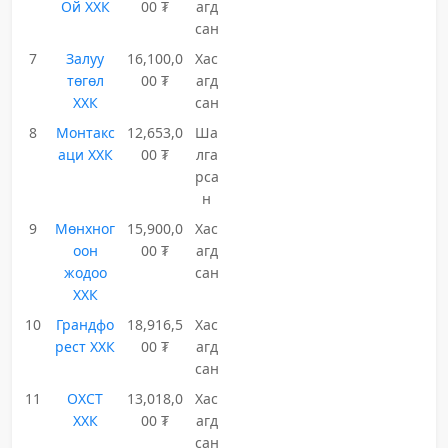
Ой ХХК
00 ₮
агд
сан
7
Залуу
16,100,0
Хас
төгөл
00 ₮
агд
ХХК
сан
8
Монтакс
12,653,0
Ша
аци ХХК
00 ₮
лга
рса
н
9
Мөнхног
15,900,0
Хас
оон
00 ₮
агд
жодоо
сан
ХХК
10
Грандфо
18,916,5
Хас
рест ХХК
00 ₮
агд
сан
11
ОХСТ
13,018,0
Хас
ХХК
00 ₮
агд
сан