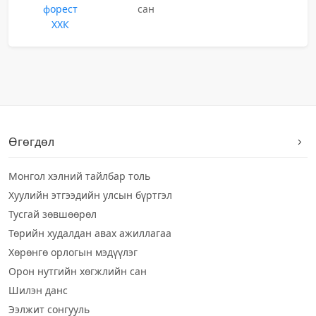
форест
сан
ХХК
Өгөгдөл
Монгол хэлний тайлбар толь
Хуулийн этгээдийн улсын бүртгэл
Тусгай зөвшөөрөл
Төрийн худалдан авах ажиллагаа
Хөрөнгө орлогын мэдүүлэг
Орон нутгийн хөгжлийн сан
Шилэн данс
Ээлжит сонгууль