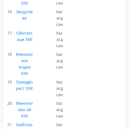
ХХК
сан
16
Залуутөг
Хас
өл
агд
сан
17
Ойнтакс
Хас
аци ХХК
агд
сан
18
Мөнхног
Хас
оон
агд
жодоо
сан
ХХК
19
Грандфо
Хас
рест ХХК
агд
сан
20
Мөнхног
Хас
оон ой
агд
ХХК
сан
21
Байгаль
Хас