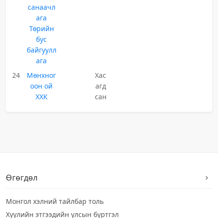
санаачл
ага
Төрийн
бус
байгуулл
ага
24
Мөнхног
Хас
оон ой
агд
ХХК
сан
Өгөгдөл
Монгол хэлний тайлбар толь
Хуулийн этгээдийн улсын бүртгэл