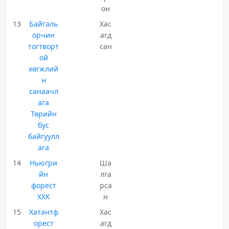
он
13
Байгаль
Хас
орчин
агд
тогтворт
сан
ой
хөгжлий
н
санаачл
ага
Төрийн
бус
байгуулл
ага
14
Ньюгри
Ша
йн
лга
форест
рса
ХХК
н
15
Хатантф
Хас
орест
агд