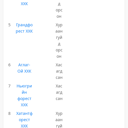
ХХК
д
орс
он
5
Грандфо
Хур
рест ХХК
аан
гуй
д
орс
он
6
Аглаг-
Хас
Ой ХХК
агд
сан
7
Ньюгри
Хас
йн
агд
форест
сан
ХХК
8
Хатантф
Хур
орест
аан
ХХК
гуй