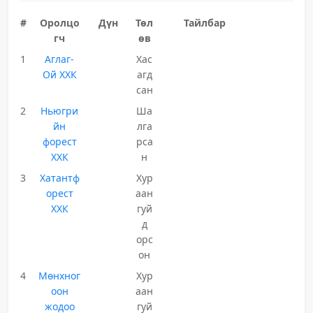
#
Оролцо
Дүн
Төл
Тайлбар
гч
өв
1
Аглаг-
Хас
Ой ХХК
агд
сан
2
Ньюгри
Ша
йн
лга
форест
рса
ХХК
н
3
Хатантф
Хур
орест
аан
ХХК
гуй
д
орс
он
4
Мөнхног
Хур
оон
аан
жодоо
гуй