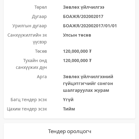
Төрөл
Зөвлөх үйлчилгээ
Дугаар
БОАЖЯ/202002017
Урилгын дугаар
БОАЖЯ/202002017/01/01
Санхүүжилтийн эх
Улсын төсөв
үүсвэр
Төсөв
120,000,000 ₮
Тухайн онд
120,000,000 ₮
санхүүжих дүн
Арга
Зөвлөх үйлчилгээний
гүйцэтгэгчийг сонгон
шалгаруулах журам
Багц тендер эсэх
Үгүй
Цахим тендер эсэх
Тийм
Тендер оролцогч