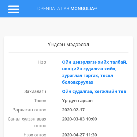
Үндсэн мэдээлэл
Нэр
Ойн цэвэрлэгээ хийх талбай,
нөөцийн судалгаа хийх,
зураглал гаргах, төсөл
боловсруулах
Захиалагч
Ойн судалгаа, хөгжлийн төв
Төлөв
Үр дүн гарсан
Зарласан огноо
2020-02-17
Санал хүлээн авах
2020-03-03 10:00
огноо
Нээх огноо
2020-04-27 11:30