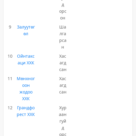
д
орс
он
9
Залуутөг
Ша
өл
лга
рса
н
10
Ойнтакс
Хас
аци ХХК
агд
сан
11
Мөнхног
Хас
оон
агд
жодоо
сан
ХХК
12
Грандфо
Хур
рест ХХК
аан
гуй
д
орс