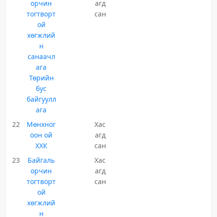
орчин
агд
тогтворт
сан
ой
хөгжлий
н
санаачл
ага
Төрийн
бус
байгуулл
ага
22
Мөнхног
Хас
оон ой
агд
ХХК
сан
23
Байгаль
Хас
орчин
агд
тогтворт
сан
ой
хөгжлий
н