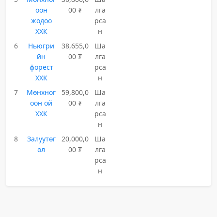
оон
00 ₮
лга
жодоо
рса
ХХК
н
6
Ньюгри
38,655,0
Ша
йн
00 ₮
лга
форест
рса
ХХК
н
7
Мөнхног
59,800,0
Ша
оон ой
00 ₮
лга
ХХК
рса
н
8
Залуутөг
20,000,0
Ша
өл
00 ₮
лга
рса
н