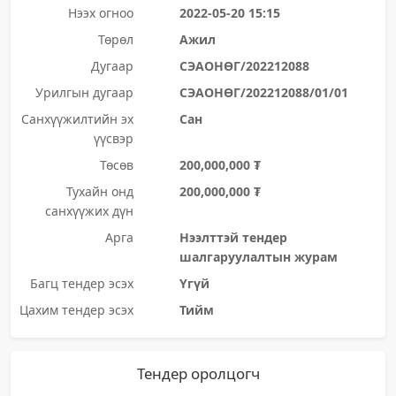
Нээх огноо
2022-05-20 15:15
Төрөл
Ажил
Дугаар
СЭАОНӨГ/202212088
Урилгын дугаар
СЭАОНӨГ/202212088/01/01
Санхүүжилтийн эх
Сан
үүсвэр
Төсөв
200,000,000 ₮
Тухайн онд
200,000,000 ₮
санхүүжих дүн
Арга
Нээлттэй тендер
шалгаруулалтын журам
Багц тендер эсэх
Үгүй
Цахим тендер эсэх
Тийм
Тендер оролцогч