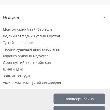
Өгөгдөл
Монгол хэлний тайлбар толь
Хуулийн этгээдийн улсын бүртгэл
Тусгай зөвшөөрөл
Төрийн худалдан авах ажиллагаа
Хөрөнгө орлогын мэдүүлэг
Орон нутгийн хөгжлийн сан
Шилэн данс
Ээлжит сонгууль
Ашигт малтмал тусгай зөвшөөрөл
Визуал дата
Зөвшөөрч байна
Шилэн данс 2019