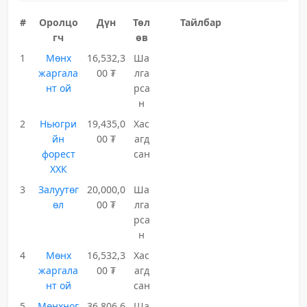
#
Оролцо
Дүн
Төл
Тайлбар
гч
өв
1
Мөнх
16,532,3
Ша
жаргала
00 ₮
лга
нт ой
рса
н
2
Ньюгри
19,435,0
Хас
йн
00 ₮
агд
форест
сан
ХХК
3
Залуутөг
20,000,0
Ша
өл
00 ₮
лга
рса
н
4
Мөнх
16,532,3
Хас
жаргала
00 ₮
агд
нт ой
сан
5
Мөнхног
36,806,6
Ша