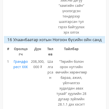
заасны дагуу
“хамгийн сайн”
үнэлэгдсэн
тендерээр
шалгарсан тул
гэрээ байгуулах
эрх олгох
16 Улаанбаатар хотын Ногоон бүсийн ойн санд
#
Оролцо
Дүн
Төл
Тайлбар
гч
өв
1
Грандфо
208,300,
Ша
“Төрийн болон
рест ХХК
000 ₮
лга
орон нутгийн
рса
өмчийн хөрөнгөөр
н
бараа, ажил,
үйлчилгээ
худалдан авах
тухай” хуулийн 28
дугаар зүйлийн
28.1.1 дэх хэсэгт