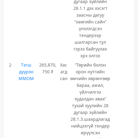
дугаар зүйлийн
28.1.1 дэх хэсэгт
заасны дагуу
“хамгийн сайн”
үнэлэгдсэн
тендерээр
шалгарсан тул
гэрээ байгуулах
эрх олгох
2
Тэгш
265,870,
Хас
“Төрийн болон
дүүрэн
750 ₮
агд
орон нутгийн
ММОМ
сан
өмчийн хөрөнгөөр
бараа, ажил,
үйлчилгээ
худалдан авах”
тухай хуулийн 28
дугаар зүйлийн
28.1.3.шаардлагад
нийцээгүй тендер
ирүүлсэн