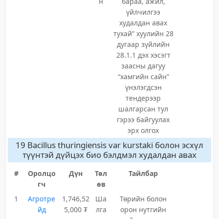
н
бараа, ажил,
үйлчилгээ
худалдан авах
тухай” хуулийн 28
дугаар зүйлийн
28.1.1 дэх хэсэгт
заасны дагуу
“хамгийн сайн”
үнэлэгдсэн
тендерээр
шалгарсан тул
гэрээ байгуулах
эрх олгох
19 Bacillus thuringiensis var kurstaki болон эсхүл
түүнтэй дүйцэх био бэлдмэл худалдан авах
#
Оролцо
Дүн
Төл
Тайлбар
гч
өв
1
Агротре
1,746,52
Ша
Төрийн болон
йд
5,000 ₮
лга
орон нутгийн