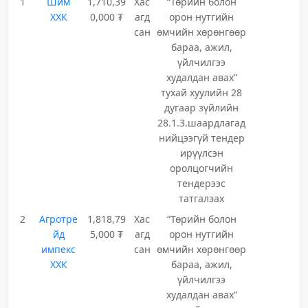
1
Шим
1,710,39
Хас
“Төрийн болон
ХХК
0,000 ₮
агд
орон нутгийн
сан
өмчийн хөрөнгөөр
бараа, ажил,
үйлчилгээ
худалдан авах”
тухай хуулийн 28
дугаар зүйлийн
28.1.3.шаардлагад
нийцээгүй тендер
ирүүлсэн
оролцогчийн
тендерээс
татгалзах
2
Агротре
1,818,79
Хас
“Төрийн болон
йд
5,000 ₮
агд
орон нутгийн
импекс
сан
өмчийн хөрөнгөөр
ХХК
бараа, ажил,
үйлчилгээ
худалдан авах”