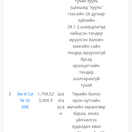
тухай хууль
(цаашид “хууль”
гэх)-ийн 28 дугаар
зүйлийн
28.1.2.шаардлагад
нийцсэн тендер
ирүүлсэн боловч
хамгийн сайн
тендер ирүүлээгүй
бусад
оролцогчийн
тендер
шалгараагүй
тухай
3
Эм И Си
1,799,52
Ша
Төрийн болон
Ти Эс
3,000 ₮
лга
орон нутгийн
ХХК
рса
өмчийн хөрөнгөөр
н
бараа, ажил,
үйлчилгээ
худалдан авах