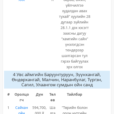
үйлчилгээ
худалдан авах
тухай” хуулийн 28
дугаар зүйлийн
28.1.1 дэх хэсэгт
заасны дагуу
“хамгийн сайн”
үнэлэгдсэн
тендерээр
шалгарсан тул
гэрээ байгуулах
эрх олгох
4 Увс аймгийн Баруунтуруун, Зүүнхангай,
Өндөрхангай, Малчин, Наранбулаг, Түргэн,
Сагил, Улаангом сумдын ойн санд
#
Оролцо
Дүн
Төл
Тайлбар
гч
өв
1
Сайхан
594,700,
Ша
“Төрийн болон
ойн
000 ₮
лга
орон нутгийн