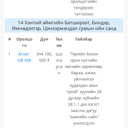
оролцогчийн
тендерээс
татгалзах
14 Хэнтий аймгийн Батширээт, Биндэр,
Өмнөдэлгэр, Цэнхэрмандал сумын ойн санд
#
Оролцо
Дүн
Төл
Тайлбар
гч
өв
1
Аглаг-
344,100,
Ша
“Төрийн болон
Ой ХХК
000 ₮
лга
орон нутгийн
рса
өмчийн хөрөнгөөр
н
бараа, ажил,
үйлчилгээ
худалдан авах
тухай” хуулийн 28
дугаар зүйлийн
28.1.1 дэх хэсэгт
заасны дагуу
“хамгийн сайн”
үнэлэгдсэн