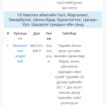
гэрээ байгуулах
эрх олгох
10 Хөвсгөл аймгийн Галт, Жаргалант,
Төмөрбулаг, Шинэ-Идэр, Бүрэнтогтох, Цагаан-
Уул, Цэцэрлэг сумдын ойн санд
#
Оролцо
Дүн
Төл
Тайлбар
гч
өв
1
Мөнхног
880,925,
Ша
“Төрийн болон
оон
400 ₮
лга
орон нутгийн
жодоо
рса
өмчийн хөрөнгөөр
ХХК
н
бараа, ажил,
үйлчилгээ
худалдан авах
тухай” хуулийн 28
дугаар зүйлийн
28.1.1 дэх хэсэгт
заасны дагуу
“хамгийн сайн”
үнэлэгдсэн