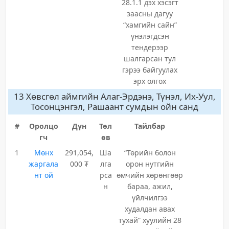
28.1.1 дэх хэсэгт
заасны дагуу
“хамгийн сайн”
үнэлэгдсэн
тендерээр
шалгарсан тул
гэрээ байгуулах
эрх олгох
13 Хөвсгөл аймгийн Алаг-Эрдэнэ, Түнэл, Их-Уул,
Тосонцэнгэл, Рашаант сумдын ойн санд
#
Оролцо
Дүн
Төл
Тайлбар
гч
өв
1
Мөнх
291,054,
Ша
“Төрийн болон
жаргала
000 ₮
лга
орон нутгийн
нт ой
рса
өмчийн хөрөнгөөр
н
бараа, ажил,
үйлчилгээ
худалдан авах
тухай” хуулийн 28