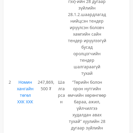
гэх)-ийн 28 дугаар
зүйлийн
28.1.2.шаардлагад
нийцсэн тендер
ирүүлсэн боловч
хамгийн сайн
тендер ирүүлээгүй
бусад
оролцогчийн
тендер
шалгараагүй
тухай
2
Номин
247,869,
Ша
“Төрийн болон
хангайн
500 ₮
лга
орон нутгийн
төгөл
рса
өмчийн хөрөнгөөр
ХХК ХХК
н
бараа, ажил,
үйлчилгээ
худалдан авах
тухай” хуулийн 28
дугаар зүйлийн