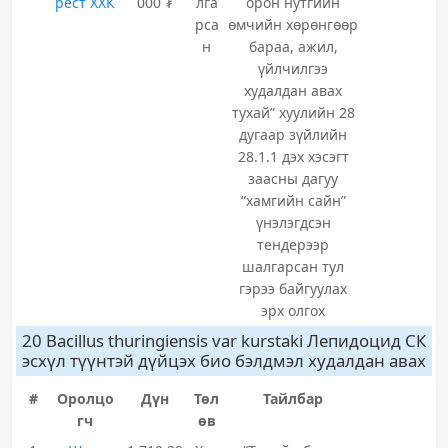
рест ХХК
000 ₮
лга
орон нутгийн
рса
өмчийн хөрөнгөөр
н
бараа, ажил,
үйлчилгээ
худалдан авах
тухай” хуулийн 28
дугаар зүйлийн
28.1.1 дэх хэсэгт
заасны дагуу
“хамгийн сайн”
үнэлэгдсэн
тендерээр
шалгарсан тул
гэрээ байгуулах
эрх олгох
20 Bacillus thuringiensis var kurstaki Лепидоцид СК
эсхүл түүнтэй дүйцэх био бэлдмэл худалдан авах
#
Оролцо
Дүн
Төл
Тайлбар
гч
өв