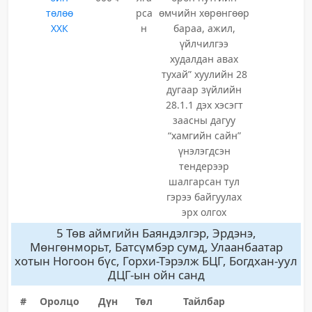
төлөө
рса
өмчийн хөрөнгөөр
ХХК
н
бараа, ажил,
үйлчилгээ
худалдан авах
тухай” хуулийн 28
дугаар зүйлийн
28.1.1 дэх хэсэгт
заасны дагуу
“хамгийн сайн”
үнэлэгдсэн
тендерээр
шалгарсан тул
гэрээ байгуулах
эрх олгох
5 Төв аймгийн Баяндэлгэр, Эрдэнэ,
Мөнгөнморьт, Батсүмбэр сумд, Улаанбаатар
хотын Ногоон бүс, Горхи-Тэрэлж БЦГ, Богдхан-уул
ДЦГ-ын ойн санд
#
Оролцо
Дүн
Төл
Тайлбар