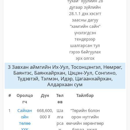
тухай” хуулийн 28
дугаар зүйлийн
28.1.1 дэх хэсэгт
заасны дагуу
“хамгийн сайн”
үнэлэгдсэн
тендерээр
шалгарсан тул
гэрээ байгуулах
эрх олгох
3 Завхан аймгийн Их-Уул, Тосонцэнгэл, Нөмрөг,
Баянтэс, Баянхайрхан, Цэцэн-Уул, Сонгино,
Түдэвтэй, Тэлмэн, Идэр, Цагаанхайрхан,
Алдархаан сум
#
Оролцо
Дүн
Төл
Тайлбар
гч
өв
1
Сайхан
668,600,
Ша
“Төрийн болон
ойн
000 ₮
лга
орон нутгийн
төлөө
рса
өмчийн хөрөнгөөр
ХХК
н
бараа, ажил,