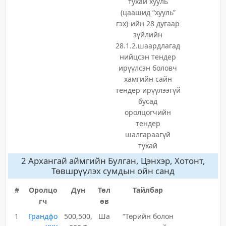
тухай хууль
(цаашид “хууль”
гэх)-ийн 28 дугаар
зүйлийн
28.1.2.шаардлагад
нийцсэн тендер
ирүүлсэн боловч
хамгийн сайн
тендер ирүүлээгүй
бусад
оролцогчийн
тендер
шалгараагүй
тухай
2 Архангай аймгийн Булган, Цэнхэр, Хотонт,
Төвшрүүлэх сумдын ойн санд
#
Оролцо
Дүн
Төл
Тайлбар
гч
өв
1
Грандфо
500,500,
Ша
“Төрийн болон