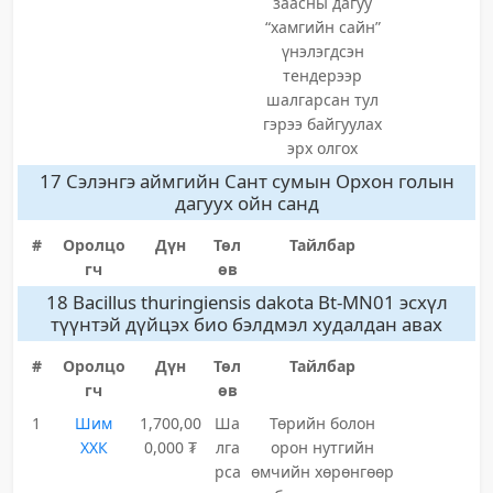
заасны дагуу
“хамгийн сайн”
үнэлэгдсэн
тендерээр
шалгарсан тул
гэрээ байгуулах
эрх олгох
17 Сэлэнгэ аймгийн Сант сумын Орхон голын
дагуух ойн санд
#
Оролцо
Дүн
Төл
Тайлбар
гч
өв
18 Bacillus thuringiensis dakota Bt-MN01 эсхүл
түүнтэй дүйцэх био бэлдмэл худалдан авах
#
Оролцо
Дүн
Төл
Тайлбар
гч
өв
1
Шим
1,700,00
Ша
Төрийн болон
ХХК
0,000 ₮
лга
орон нутгийн
рса
өмчийн хөрөнгөөр