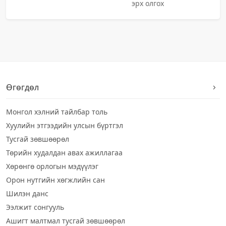
эрх олгох
Өгөгдөл
Монгол хэлний тайлбар толь
Хуулийн этгээдийн улсын бүртгэл
Тусгай зөвшөөрөл
Төрийн худалдан авах ажиллагаа
Хөрөнгө орлогын мэдүүлэг
Орон нутгийн хөгжлийн сан
Шилэн данс
Ээлжит сонгууль
Ашигт малтмал тусгай зөвшөөрөл