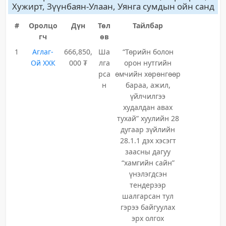
Хужирт, Зүүнбаян-Улаан, Уянга сумдын ойн санд
#
Оролцо
Дүн
Төл
Тайлбар
гч
өв
1
Аглаг-
666,850,
Ша
“Төрийн болон
Ой ХХК
000 ₮
лга
орон нутгийн
рса
өмчийн хөрөнгөөр
н
бараа, ажил,
үйлчилгээ
худалдан авах
тухай” хуулийн 28
дугаар зүйлийн
28.1.1 дэх хэсэгт
заасны дагуу
“хамгийн сайн”
үнэлэгдсэн
тендерээр
шалгарсан тул
гэрээ байгуулах
эрх олгох