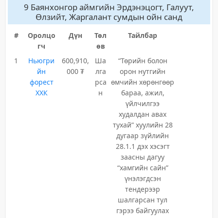
9 Баянхонгор аймгийн Эрдэнэцогт, Галуут,
Өлзийт, Жаргалант сумдын ойн санд
#
Оролцо
Дүн
Төл
Тайлбар
гч
өв
1
Ньюгри
600,910,
Ша
“Төрийн болон
йн
000 ₮
лга
орон нутгийн
форест
рса
өмчийн хөрөнгөөр
ХХК
н
бараа, ажил,
үйлчилгээ
худалдан авах
тухай” хуулийн 28
дугаар зүйлийн
28.1.1 дэх хэсэгт
заасны дагуу
“хамгийн сайн”
үнэлэгдсэн
тендерээр
шалгарсан тул
гэрээ байгуулах