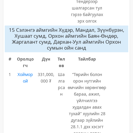
тендерээр
шалгарсан тул
гэрээ байгуулах
эрх олгох
15 Сэлэнгэ аймгийн Хүдэр, Мандал, Зүүнбүрэн,
Хушаат сумд, Орхон аймгийн Баян-Өндөр,
Жаргалант сумд, Дархан-Уул аймгийн Орхон
сумын ойн санд
#
Оролцо
Дүн
Төл
Тайлбар
гч
өв
1
Хоймор
331,000,
Ша
“Төрийн болон
ой
000 ₮
лга
орон нутгийн
рса
өмчийн хөрөнгөөр
н
бараа, ажил,
үйлчилгээ
худалдан авах
тухай” хуулийн 28
дугаар зүйлийн
28.1.1 дэх хэсэгт