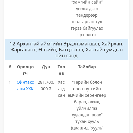
“хамгийн сайн”
үнэлэгдсэн
тендерээр
шалгарсан тул
гэрээ байгуулах
эрх олгох
12 Архангай аймгийн Эрдэнэмандал, Хайрхан,
Жаргалант, Өлзийт, Батцэнгэл, Хангай сумдын
ойн санд
#
Оролцо
Дүн
Төл
Тайлбар
гч
өв
1
Ойнтакс
281,700,
Хас
“Төрийн болон
аци ХХК
000 ₮
агд
орон нутгийн
сан
өмчийн хөрөнгөөр
бараа, ажил,
үйлчилгээ
худалдан авах”
тухай хууль
(цаашид “хууль”