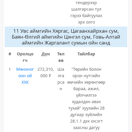
тендерээр
шалгарсан тул
гэрээ байгуулах
эрх олго
11 Увс аймгийн Хяргас, Цагаанхайрхан сум,
Баян-Өлгий аймгийн Цэнгэл сум, Говь-Алтай
аймгийн Жаргалант сумын ойн санд
#
Оролцо
Дүн
Төл
Тайлбар
гч
өв
1
Мөнхног
272,310,
Ша
“Төрийн болон
оон ой
000 ₮
лга
орон нутгийн
ХХК
рса
өмчийн хөрөнгөөр
н
бараа, ажил,
үйлчилгээ
худалдан авах
тухай” хуулийн 28
дугаар зүйлийн
28.1.1 дэх хэсэгт
заасны дагуу