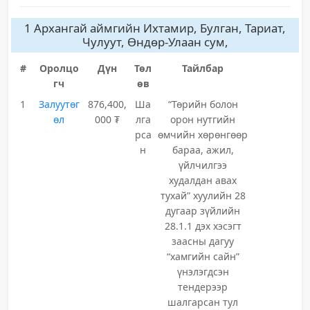
1 Архангай аймгийн Ихтамир, Булган, Тариат,
Чулуут, Өндөр-Улаан сум,
#
Оролцо
Дүн
Төл
Тайлбар
гч
өв
1
Залуутөг
876,400,
Ша
“Төрийн болон
өл
000 ₮
лга
орон нутгийн
рса
өмчийн хөрөнгөөр
н
бараа, ажил,
үйлчилгээ
худалдан авах
тухай” хуулийн 28
дугаар зүйлийн
28.1.1 дэх хэсэгт
заасны дагуу
“хамгийн сайн”
үнэлэгдсэн
тендерээр
шалгарсан тул