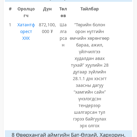
#
Оролцо
Дүн
Төл
Тайлбар
гч
өв
1
Хатантф
872,100,
Ша
“Төрийн болон
орест
000 ₮
лга
орон нутгийн
ХХК
рса
өмчийн хөрөнгөөр
н
бараа, ажил,
үйлчилгээ
худалдан авах
тухай” хуулийн 28
дугаар зүйлийн
28.1.1 дэх хэсэгт
заасны дагуу
“хамгийн сайн”
үнэлэгдсэн
тендерээр
шалгарсан тул
гэрээ байгуулах
эрх олгох
8 Өвөрхангай аймгийн Бат-Өлзий, Хархорин,