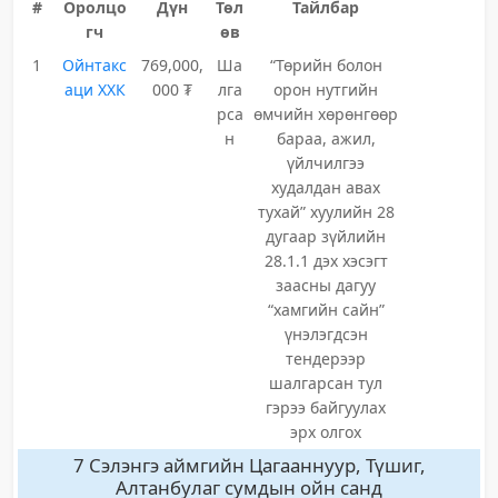
#
Оролцо
Дүн
Төл
Тайлбар
гч
өв
1
Ойнтакс
769,000,
Ша
“Төрийн болон
аци ХХК
000 ₮
лга
орон нутгийн
рса
өмчийн хөрөнгөөр
н
бараа, ажил,
үйлчилгээ
худалдан авах
тухай” хуулийн 28
дугаар зүйлийн
28.1.1 дэх хэсэгт
заасны дагуу
“хамгийн сайн”
үнэлэгдсэн
тендерээр
шалгарсан тул
гэрээ байгуулах
эрх олгох
7 Сэлэнгэ аймгийн Цагааннуур, Түшиг,
Алтанбулаг сумдын ойн санд