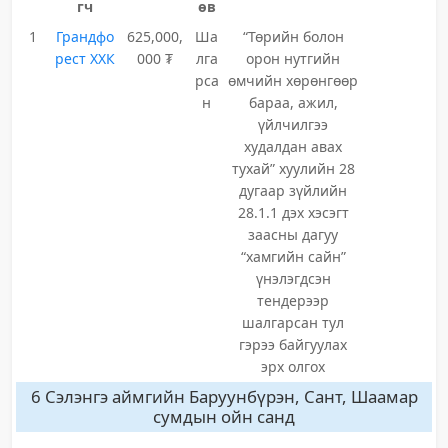
гч
өв
1
Грандфо
625,000,
Ша
“Төрийн болон
рест ХХК
000 ₮
лга
орон нутгийн
рса
өмчийн хөрөнгөөр
н
бараа, ажил,
үйлчилгээ
худалдан авах
тухай” хуулийн 28
дугаар зүйлийн
28.1.1 дэх хэсэгт
заасны дагуу
“хамгийн сайн”
үнэлэгдсэн
тендерээр
шалгарсан тул
гэрээ байгуулах
эрх олгох
6 Сэлэнгэ аймгийн Баруунбүрэн, Сант, Шаамар
сумдын ойн санд