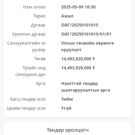
Нээх огноо
2025-05-09 10:30
Төрөл
Ажил
Дугаар
ОйГ/20250101015
Урилгын дугаар
ОйГ/20250101015/01/01
Санхүүжилтийн эх
Улсын төсвийн хөрөнгө
үүсвэр
оруулалт
Төсөв
14,493,920,000 ₮
Тухайн онд
14,493,920,000 ₮
санхүүжих дүн
Арга
Нээлттэй тендер
шалгаруулалтын арга
Багц тендер эсэх
Тийм
Цахим тендер эсэх
Үгүй
Тендер оролцогч