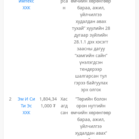
импекс
рса
өмчийн хөрөнгөөр
ХХК
н
бараа, ажил,
үйлчилгээ
худалдан авах
тухай” хуулийн 28
дугаар зүйлийн
28.1.1 дэх хэсэгт
заасны дагуу
“хамгийн сайн”
үнэлэгдсэн
тендерээр
шалгарсан тул
гэрээ байгуулах
эрх олгох
2
Эм И Си
1,804,34
Хас
“Төрийн болон
Ти Эс
1,000 ₮
агд
орон нутгийн
ХХК
сан
өмчийн хөрөнгөөр
бараа, ажил,
үйлчилгээ
худалдан авах”