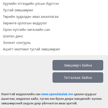
Хуулийн этгээдийн улсын бүртгэл
Тусгай зөвшөөрөл
Төрийн худалдан авах ажиллагаа
Хөрөнгө орлогын мэдүүлэг
Орон нутгийн хөгжлийн сан
Шилэн данс
Ээлжит сонгууль
Ашигт малтмал тусгай зөвшөөрөл
Визуал дата
Зөвшөөрч байна
Шилэн данс 2019
Татгалзаж байна
Бидний тухай
Үйлчилгээний нөхцөл
info@opendatalab.mn
Нээлттэй мэдээллийн сан
www.opendatalab.mn
цахим хуудсыг
ашиглах, мэдээлэл хайх, түгээх хэн бүхэн доорх нөхцөлийг хүлээн
© 2026 OPENDATA LAB MONGOLIA.
зөвшөөрсний үндсэн дээр үйлчилгээ авах эрхтэй.