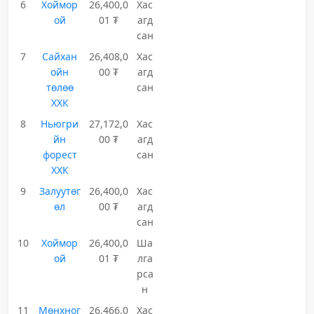
6
Хоймор
26,400,0
Хас
ой
01 ₮
агд
сан
7
Сайхан
26,408,0
Хас
ойн
00 ₮
агд
төлөө
сан
ХХК
8
Ньюгри
27,172,0
Хас
йн
00 ₮
агд
форест
сан
ХХК
9
Залуутөг
26,400,0
Хас
өл
00 ₮
агд
сан
10
Хоймор
26,400,0
Ша
ой
01 ₮
лга
рса
н
11
Мөнхног
26,466,0
Хас