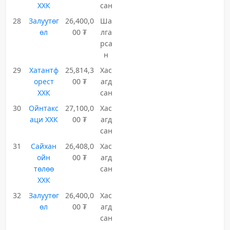
ХХК
сан
28
Залуутөг
26,400,0
Ша
өл
00 ₮
лга
рса
н
29
Хатантф
25,814,3
Хас
орест
00 ₮
агд
ХХК
сан
30
Ойнтакс
27,100,0
Хас
аци ХХК
00 ₮
агд
сан
31
Сайхан
26,408,0
Хас
ойн
00 ₮
агд
төлөө
сан
ХХК
32
Залуутөг
26,400,0
Хас
өл
00 ₮
агд
сан