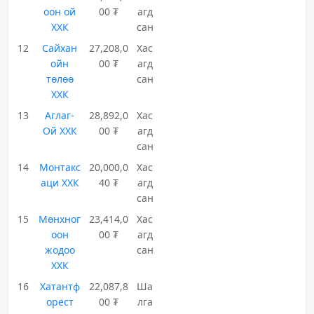
оон ой
00 ₮
агд
ХХК
сан
12
Сайхан
27,208,0
Хас
ойн
00 ₮
агд
төлөө
сан
ХХК
13
Аглаг-
28,892,0
Хас
Ой ХХК
00 ₮
агд
сан
14
Монтакс
20,000,0
Хас
аци ХХК
40 ₮
агд
сан
15
Мөнхног
23,414,0
Хас
оон
00 ₮
агд
жодоо
сан
ХХК
16
Хатантф
22,087,8
Ша
орест
00 ₮
лга