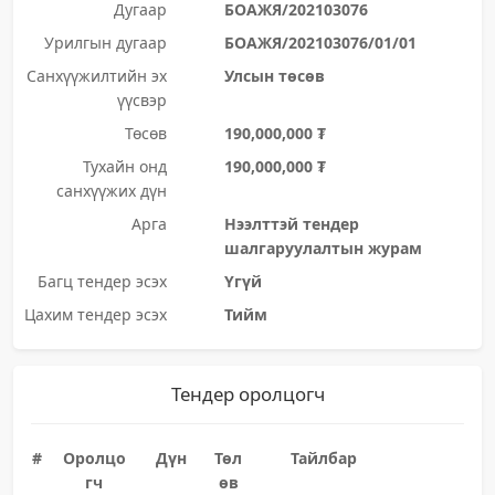
Дугаар
БОАЖЯ/202103076
Урилгын дугаар
БОАЖЯ/202103076/01/01
Санхүүжилтийн эх
Улсын төсөв
үүсвэр
Төсөв
190,000,000 ₮
Тухайн онд
190,000,000 ₮
санхүүжих дүн
Арга
Нээлттэй тендер
шалгаруулалтын журам
Багц тендер эсэх
Үгүй
Цахим тендер эсэх
Тийм
Тендер оролцогч
#
Оролцо
Дүн
Төл
Тайлбар
гч
өв