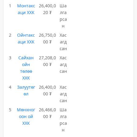
1
Монтакс
26,400,0
Ша
аци ХХК
20 ₮
лга
рса
н
2
Ойнтакс
26,750,0
Хас
аци ХХК
00 ₮
агд
сан
3
Сайхан
27,208,0
Хас
ойн
00 ₮
агд
төлөө
сан
ХХК
4
Залуутөг
26,400,0
Хас
өл
00 ₮
агд
сан
5
Мөнхног
26,466,0
Ша
оон ой
00 ₮
лга
ХХК
рса
н