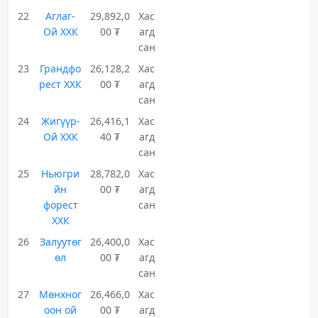
22
Аглаг-
29,892,0
Хас
Ой ХХК
00 ₮
агд
сан
23
Грандфо
26,128,2
Хас
рест ХХК
00 ₮
агд
сан
24
Жигүүр-
26,416,1
Хас
Ой ХХК
40 ₮
агд
сан
25
Ньюгри
28,782,0
Хас
йн
00 ₮
агд
форест
сан
ХХК
26
Залуутөг
26,400,0
Хас
өл
00 ₮
агд
сан
27
Мөнхног
26,466,0
Хас
оон ой
00 ₮
агд