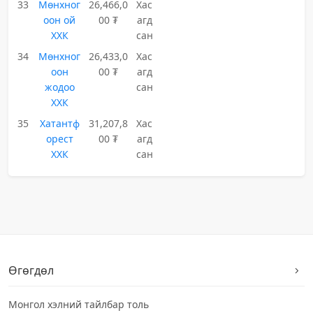
33
Мөнхног
26,466,0
Хас
оон ой
00 ₮
агд
ХХК
сан
34
Мөнхног
26,433,0
Хас
оон
00 ₮
агд
жодоо
сан
ХХК
35
Хатантф
31,207,8
Хас
орест
00 ₮
агд
ХХК
сан
Өгөгдөл
Монгол хэлний тайлбар толь