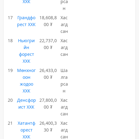
ХХК
рса
н
17
Грандфо
18,608,8
Хас
рест ХХК
00 ₮
агд
сан
18
Ньюгри
22,737,0
Хас
йн
00 ₮
агд
форест
сан
ХХК
19
Мөнхног
26,433,0
Ша
оон
00 ₮
лга
жодоо
рса
ХХК
н
20
Денсфор
27,800,0
Хас
ист ХХК
00 ₮
агд
сан
21
Хатантф
26,400,3
Хас
орест
30 ₮
агд
ХХК
сан