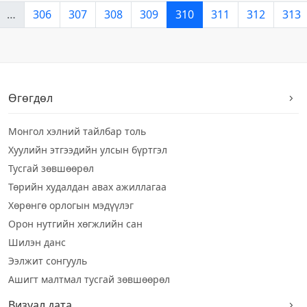
…
306
307
308
309
310
311
312
313
Өгөгдөл
Монгол хэлний тайлбар толь
Хуулийн этгээдийн улсын бүртгэл
Тусгай зөвшөөрөл
Төрийн худалдан авах ажиллагаа
Хөрөнгө орлогын мэдүүлэг
Орон нутгийн хөгжлийн сан
Шилэн данс
Ээлжит сонгууль
Ашигт малтмал тусгай зөвшөөрөл
Визуал дата