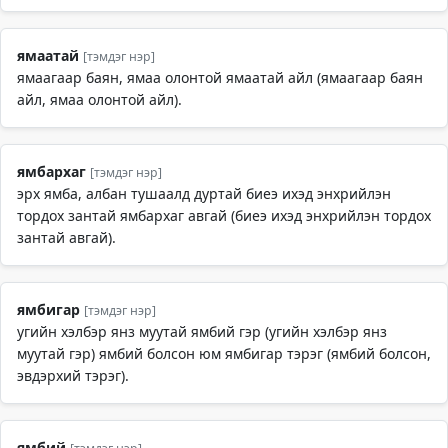
ямаатай
[тэмдэг нэр]
ямаагаар баян, ямаа олонтой ямаатай айл (ямаагаар баян
айл, ямаа олонтой айл).
ямбархаг
[тэмдэг нэр]
эрх ямба, албан тушаалд дуртай биеэ ихэд энхрийлэн
тордох зантай ямбархаг авгай (биеэ ихэд энхрийлэн тордох
зантай авгай).
ямбигар
[тэмдэг нэр]
угийн хэлбэр янз муутай ямбий гэр (угийн хэлбэр янз
муутай гэр) ямбий болсон юм ямбигар тэрэг (ямбий болсон,
эвдэрхий тэрэг).
ямбий