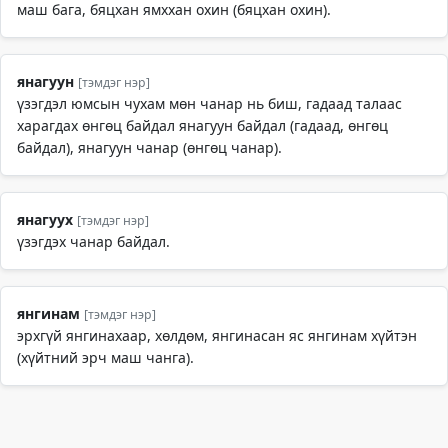
маш бага, бяцхан ямххан охин (бяцхан охин).
янагуун
[тэмдэг нэр]
үзэгдэл юмсын чухам мөн чанар нь биш, гадаад талаас
харагдах өнгөц байдал янагуун байдал (гадаад, өнгөц
байдал), янагуун чанар (өнгөц чанар).
янагуух
[тэмдэг нэр]
үзэгдэх чанар байдал.
янгинам
[тэмдэг нэр]
эрхгүй янгинахаар, хөлдөм, янгинасан яс янгинам хүйтэн
(хүйтний эрч маш чанга).