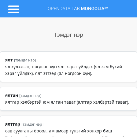
Тэмдэг нэр
ялт
[тэмдэг нэр]
ял хүлээсэн, ногдсон хүн ялт хэрэг үйлдэх (ял зэм бүхий
хэрэг үйлдэх), ялт этгээд (ял ногдсон хүн).
ялтан
[тэмдэг нэр]
ялтгар хэлбэртэй юм ялтан таваг (ялтгар хэлбэртэй таваг).
ялтгар
[тэмдэг нэр]
сав суулганы ёроол, ам амсар гүнзгий хонхор биш