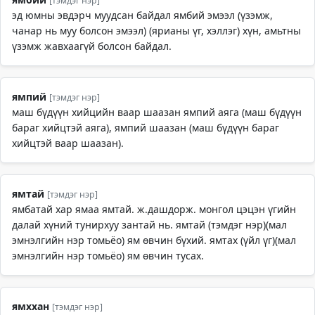
[тэмдэг нэр]
эд юмны эвдэрч муудсан байдал ямбий эмээл (үзэмж,
чанар нь муу болсон эмээл) (ярианы үг, хэллэг) хүн, амьтны
үзэмж жавхаагүй болсон байдал.
ямпий
[тэмдэг нэр]
маш бүдүүн хийцийн ваар шаазан ямпий аяга (маш бүдүүн
бараг хийцтэй аяга), ямпий шаазан (маш бүдүүн бараг
хийцтэй ваар шаазан).
ямтай
[тэмдэг нэр]
ямбатай хар ямаа ямтай. ж.дашдорж. монгол цэцэн үгийн
далай хүний тунирхуу зантай нь. ямтай (тэмдэг нэр)(мал
эмнэлгийн нэр томьёо) ям өвчин бүхий. ямтах (үйл үг)(мал
эмнэлгийн нэр томьёо) ям өвчин тусах.
ямххан
[тэмдэг нэр]