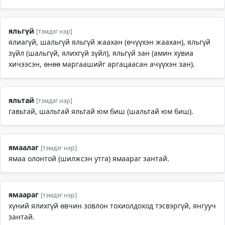
яльгүй
[тэмдэг нэр]
ялиагүй, шальгүй яльгүй жаахан (өчүүхэн жаахан), яльгүй
зүйл (шальгүй, ялихгүй зүйл), яльгүй зан (амин хувиа
хичээсэн, өнөө маргаашийг аргацаасан ачүүхэн зан).
яльтай
[тэмдэг нэр]
гавьтай, шальтай яльтай юм биш (шальтай юм биш).
ямаалаг
[тэмдэг нэр]
ямаа олонтой (шилжсэн утга) ямаараг зантай.
ямаараг
[тэмдэг нэр]
хүний ялихгүй өвчин зовлон тохиолдоход тэсвэргүй, янгууч
зантай.