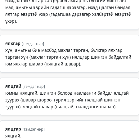
байдалтай ялтгар сав (ёроол амсар нь гүнзгий биш сав)
мал, амьтны эврийн гадагш дэрэвгэр, ихэд цалгай байдал
ялтгар эвэртэй үхэр (гадагшаа дэрэвгэр хэлбэртэй эвэртэй
үхэр).
ялхгар
[тэмдэг нэр]
хүн, амьтны бие махбод махлаг тарган, булхгар ялхгар
тарган хүн (махлаг тарган хүн) нялцгар шингэн байдалтай
юм ялхгар шавар (нялцгай шавар).
ялцгай
[тэмдэг нэр]
юмны нялцгай, шингэн болоод наалданги байдал ялцгай
зуурах (шавар шороо, гурил зэргийг нялцгай шингэн
зуурах), ялцгай шавар (нялцгай, наалданги шавар).
ялцгар
[тэмдэг нэр]
ялцгай.