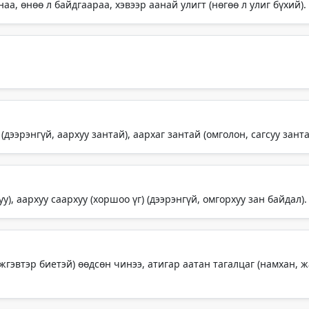
а, өнөө л байдгаараа, хэвээр аанай улигт (нөгөө л улиг бүхий).
(дээрэнгүй, аархуу зантай), аархаг зантай (омголон, сагсуу занта
у), аархуу саархуу (хоршоо үг) (дээрэнгүй, омгорхуу зан байдал).
жгэвтэр биетэй) өөдсөн чинээ, атигар аатан тагалцаг (намхан, 