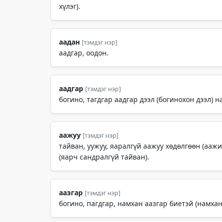
хүлэг).
аадан
[тэмдэг нэр]
аадгар, оодон.
аадгар
[тэмдэг нэр]
богино, тагдгар аадгар дээл (богинохон дээл) н
аажуу
[тэмдэг нэр]
тайван, уужуу, яаралгүй аажуу хөдөлгөөн (аажим
(яарч сандралгүй тайван).
аазгар
[тэмдэг нэр]
богино, пагдгар, намхан аазгар биетэй (намхан