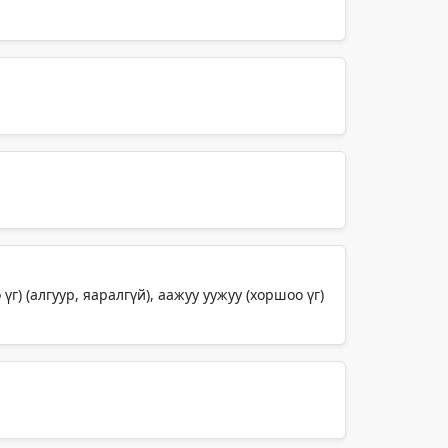
г) (алгуур, яаралгүй), аажуу уужуу (хоршоо үг)