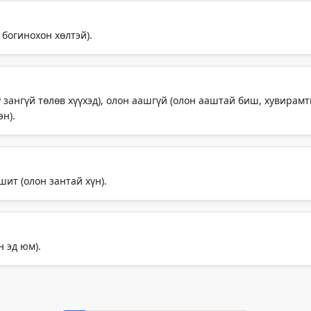
 богинохон хөлтэй).
у зангүй төлөв хүүхэд), олон аашгүй (олон ааштай биш, хувирам
эн).
шит (олон зантай хүн).
н эд юм).