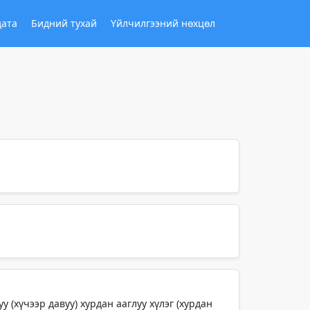
дата
Бидний тухай
Үйлчилгээний нөхцөл
у (хүчээр давуу) хурдан ааглуу хүлэг (хурдан