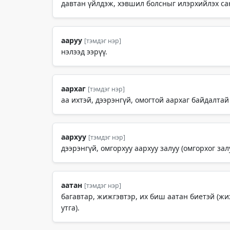
давтан үйлдэж, хэвшил болсныг илэрхийлэх сана
ааруу
[тэмдэг нэр]
нэлээд ээрүү.
аархаг
[тэмдэг нэр]
аа ихтэй, дээрэнгүй, омогтой аархаг байдалтай 
аархуу
[тэмдэг нэр]
дээрэнгүй, омгорхуу аархуу залуу (омгорхог залу
аатан
[тэмдэг нэр]
багавтар, жижгэвтэр, их биш аатан биетэй (жи
утга).