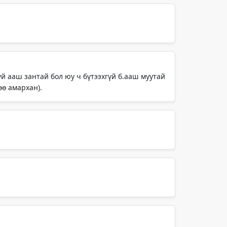
гүй ааш зантай бол юу ч бүтээхгүй б.ааш муутай
өө амархан).