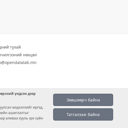
дний тухай
лчилгээний нөхцөл
fo@opendatalab.mn
өөрсний үндсэн дээр
Зөвшөөрч байна
уулсан мэдээллийг иргэд,
емийн ашиглалтыг
Татгалзаж байна
аар аливаа хууль эрх зүйн