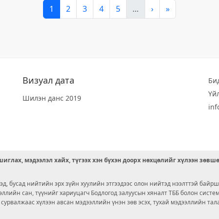
1
2
3
4
5
…
›
»
Визуал дата
Би
Үй
Шилэн данс 2019
in
иглах, мэдээлэл хайх, түгээх хэн бүхэн доорх нөхцөлийг хүлээн зөвш
д, бусад нийтийн эрх зүйн хуулийн этгээдээс олон нийтэд нээлттэй байрш
ээллийн сан, түүнийг хариуцагч Бодлогод залуусын хяналт ТББ болон сист
х сурвалжаас хүлээн авсан мэдээллийн үнэн зөв эсэх, тухай мэдээллийн тал