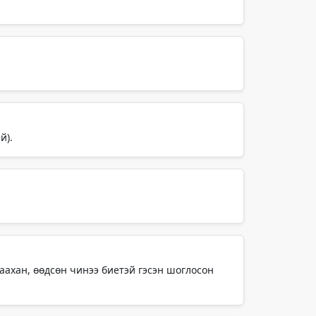
й).
жаахан, өөдсөн чинээ биетэй гэсэн шоглосон