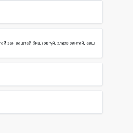
тгай зан ааштай биш) эвгүй, элдэв зантай, ааш