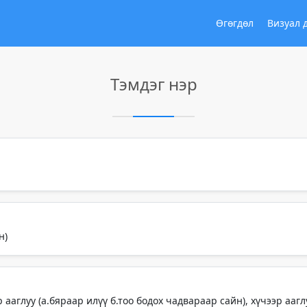
Өгөгдөл
Визуал 
Тэмдэг нэр
н)
 ааглуу (а.бяраар илүү б.тоо бодох чадвараар сайн), хүчээр ааглу