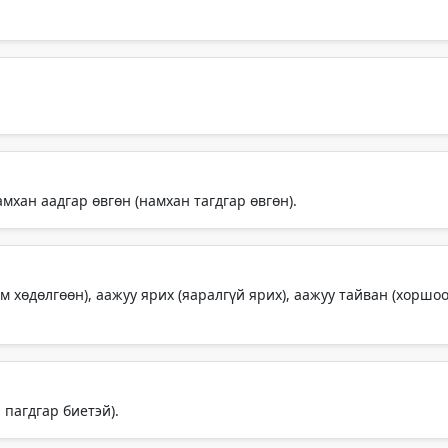
амхан аадгар өвгөн (намхан тагдгар өвгөн).
 хөдөлгөөн), аажуу ярих (яаралгүй ярих), аажуу тайван (хоршоо ү
 пагдгар биетэй).