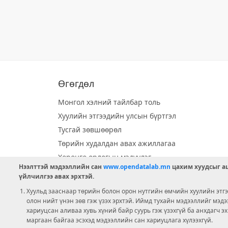
Өгөгдөл
Монгол хэлний тайлбар толь
Хуулийн этгээдийн улсын бүртгэл
Тусгай зөвшөөрөл
Төрийн худалдан авах ажиллагаа
Хөрөнгө орлогын мэдүүлэг
Нээлттэй мэдээллийн сан
www.opendatalab.mn
цахим хуудсыг аш
Орон нутгийн хөгжлийн сан
үйлчилгээ авах эрхтэй.
Шилэн данс
Хуульд зааснаар төрийн болон орон нутгийн өмчийн хуулийн этгээ
Ээлжит сонгууль
олон нийт үнэн зөв гэж үзэх эрхтэй. Иймд тухайн мэдээллийг мэд
хариуцсан аливаа хувь хүний байр суурь гэж үзэхгүй ба анхдагч э
Ашигт малтмал тусгай зөвшөөрөл
маргаан байгаа эсэхэд мэдээллийн сан хариуцлага хүлээхгүй.