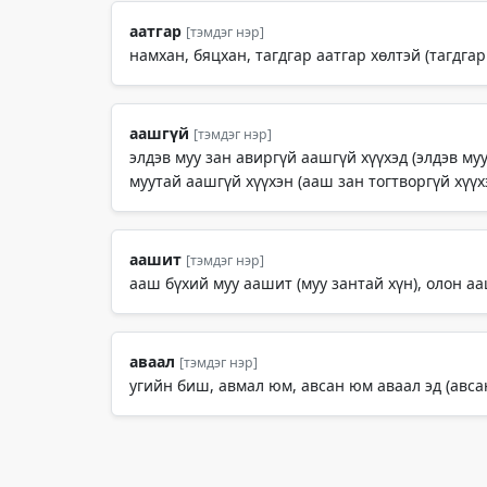
аатгар
[тэмдэг нэр]
намхан, бяцхан, тагдгар аатгар хөлтэй (тагдгар
аашгүй
[тэмдэг нэр]
элдэв муу зан авиргүй аашгүй хүүхэд (элдэв му
муутай аашгүй хүүхэн (ааш зан тогтворгүй хүүх
аашит
[тэмдэг нэр]
ааш бүхий муу аашит (муу зантай хүн), олон аа
аваал
[тэмдэг нэр]
угийн биш, авмал юм, авсан юм аваал эд (авса