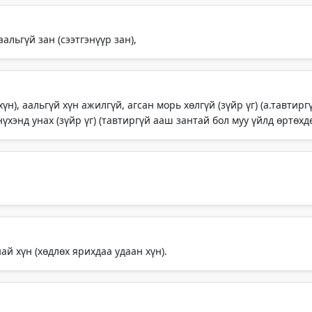
альгүй зан (сээтгэнүүр зан),
үн), аальгүй хүн ажилгүй, агсан морь хөлгүй (зүйр үг) (а.тавтир
 нүхэнд унах (зүйр үг) (тавтиргүй ааш зантай бол муу үйлд өртөхд
най хүн (хөдлөх ярихдаа удаан хүн).