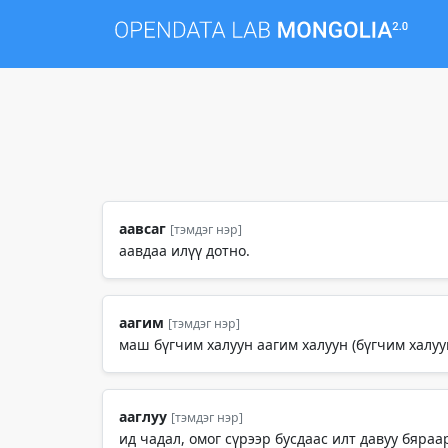
аавсаг
[тэмдэг нэр]
аавдаа илүү дотно.
аагим
[тэмдэг нэр]
маш бүгчим халуун аагим халуун (бүгчим халуу
ааглуу
[тэмдэг нэр]
ид чадал, омог сүрээр бусдаас илт давуу бяраар