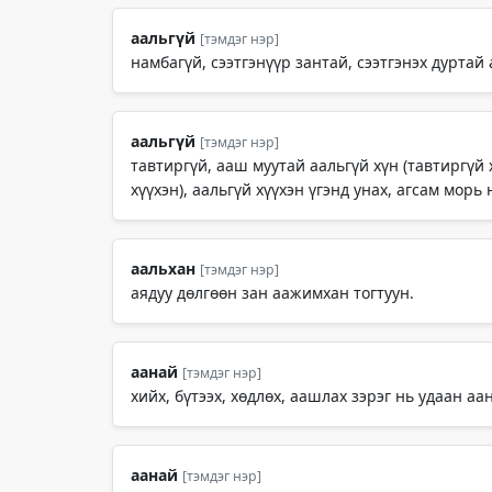
аальгүй
[тэмдэг нэр]
намбагүй, сээтгэнүүр зантай, сээтгэнэх дуртай а
аальгүй
[тэмдэг нэр]
тавтиргүй, ааш муутай аальгүй хүн (тавтиргүй х
хүүхэн), аальгүй хүүхэн үгэнд унах, агсам морь
аальхан
[тэмдэг нэр]
аядуу дөлгөөн зан аажимхан тогтуун.
аанай
[тэмдэг нэр]
хийх, бүтээх, хөдлөх, аашлах зэрэг нь удаан аа
аанай
[тэмдэг нэр]