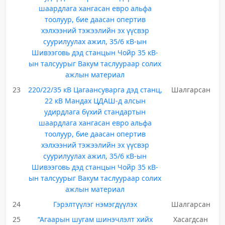
шаардлага хангасан евро альфа
тоолуур, бие даасан опертив
хэлхээний тэжээлийн эх үүсвэр
суурилуулах ажил, 35/6 кВ-ын
Шивээговь дэд станцын Чойр 35 кВ-
ын талсуурыг Вакум таслуураар солих
ажлын материал
23
220/22/35 кВ Цагаансуварга дэд станц,
Шалгарсан
22 кВ Мандах ЦДАШ-д алсын
удирдлага бүхий стандартын
шаардлага хангасан евро альфа
тоолуур, бие даасан опертив
хэлхээний тэжээлийн эх үүсвэр
суурилуулах ажил, 35/6 кВ-ын
Шивээговь дэд станцын Чойр 35 кВ-
ын талсуурыг Вакум таслуураар солих
ажлын материал
24
Гэрэлтүүлэг нэмэгдүүлэх
Шалгарсан
25
“Агаарын шугам шинэчлэлт хийх
Хасагдсан