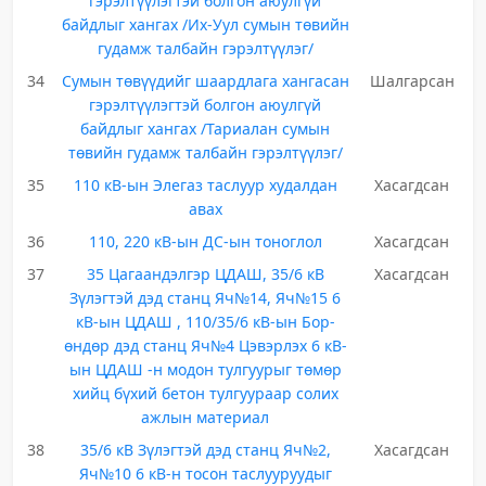
гэрэлтүүлэгтэй болгон аюулгүй
байдлыг хангах /Их-Уул сумын төвийн
гудамж талбайн гэрэлтүүлэг/
34
Сумын төвүүдийг шаардлага хангасан
Шалгарсан
гэрэлтүүлэгтэй болгон аюулгүй
байдлыг хангах /Тариалан сумын
төвийн гудамж талбайн гэрэлтүүлэг/
35
110 кВ-ын Элегаз таслуур худалдан
Хасагдсан
авах
36
110, 220 кВ-ын ДС-ын тоноглол
Хасагдсан
37
35 Цагаандэлгэр ЦДАШ, 35/6 кВ
Хасагдсан
Зүлэгтэй дэд станц Яч№14, Яч№15 6
кВ-ын ЦДАШ , 110/35/6 кВ-ын Бор-
өндөр дэд станц Яч№4 Цэвэрлэх 6 кВ-
ын ЦДАШ -н модон тулгуурыг төмөр
хийц бүхий бетон тулгуураар солих
ажлын материал
38
35/6 кВ Зүлэгтэй дэд станц Яч№2,
Хасагдсан
Яч№10 6 кВ-н тосон таслууруудыг