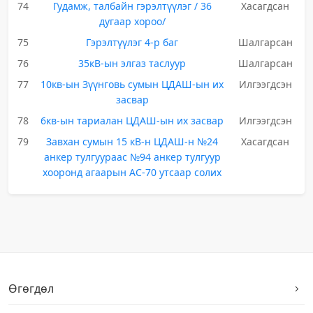
74
Гудамж, талбайн гэрэлтүүлэг / 36
Хасагдсан
дугаар хороо/
75
Гэрэлтүүлэг 4-р баг
Шалгарсан
76
35кВ-ын элгаз таслуур
Шалгарсан
77
10кв-ын Зүүнговь сумын ЦДАШ-ын их
Илгээгдсэн
засвар
78
6кв-ын тариалан ЦДАШ-ын их засвар
Илгээгдсэн
79
Завхан сумын 15 кВ-н ЦДАШ-н №24
Хасагдсан
анкер тулгуураас №94 анкер тулгуур
хооронд агаарын АС-70 утсаар солих
Өгөгдөл