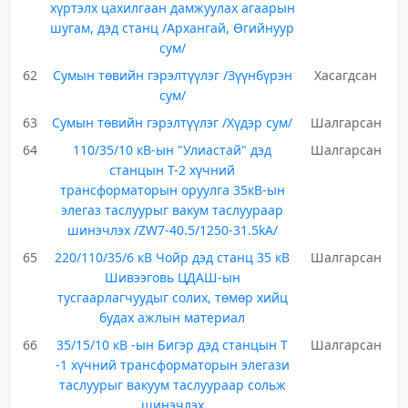
хүртэлх цахилгаан дамжуулах агаарын
шугам, дэд станц /Архангай, Өгийнуур
сум/
62
Сумын төвийн гэрэлтүүлэг /Зүүнбүрэн
Хасагдсан
сум/
63
Сумын төвийн гэрэлтүүлэг /Хүдэр сум/
Шалгарсан
64
110/35/10 кВ-ын "Улиастай" дэд
Шалгарсан
станцын Т-2 хүчний
трансформаторын оруулга 35кВ-ын
элегаз таслуурыг вакум таслуураар
шинэчлэх /ZW7-40.5/1250-31.5kA/
65
220/110/35/6 кВ Чойр дэд станц 35 кВ
Шалгарсан
Шивээговь ЦДАШ-ын
тусгаарлагчуудыг солих, төмөр хийц
будах ажлын материал
66
35/15/10 кВ -ын Бигэр дэд станцын Т
Шалгарсан
-1 хүчний трансформаторын элегази
таслуурыг вакуум таслуураар сольж
шинэчлэх