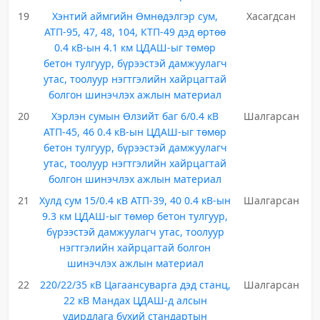
19
Хэнтий аймгийн Өмнөдэлгэр сум,
Хасагдсан
АТП-95, 47, 48, 104, КТП-49 дэд өртөө
0.4 кВ-ын 4.1 км ЦДАШ-ыг төмөр
бетон тулгуур, бүрээстэй дамжуулагч
утас, тоолуур нэгтгэлийн хайрцагтай
болгон шинэчлэх ажлын материал
20
Хэрлэн сумын Өлзийт баг 6/0.4 кВ
Шалгарсан
АТП-45, 46 0.4 кВ-ын ЦДАШ-ыг төмөр
бетон тулгуур, бүрээстэй дамжуулагч
утас, тоолуур нэгтгэлийн хайрцагтай
болгон шинэчлэх ажлын материал
21
Хулд сум 15/0.4 кВ АТП-39, 40 0.4 кВ-ын
Шалгарсан
9.3 км ЦДАШ-ыг төмөр бетон тулгуур,
бүрээстэй дамжуулагч утас, тоолуур
нэгтгэлийн хайрцагтай болгон
шинэчлэх ажлын материал
22
220/22/35 кВ Цагаансуварга дэд станц,
Шалгарсан
22 кВ Мандах ЦДАШ-д алсын
удирдлага бүхий стандартын