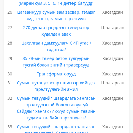
(Мөрөн сум 3, 5, 6, 14 дүгээр багууд)”
26
Цагааннуур сумын зам засвар, тэмдэг
Хасагдсан
тэмдэглэгээ, замын гэрэлтүүлэг
27
270 дугаар цэцэрлэгт генератор
Шалгарсан
худалдан авах
28
Цахилгаан дамжуулагч СИП утас /
Хасагдсан
тодотгол/
29
35 кВ-ын төмөр бетон тулгуурын
Хасагдсан
тусгай болон энгийн траверсууд
30
Трансформаторууд
Хасагдсан
31
Сумын нутаг дэвсгэрт шинээр хийгдэх
Шалгарсан
гэрэлтүүлэгийн ажил
32
Сумын төвүүдийг шаардлага хангасан
Хасагдсан
гэрэлтүүлэгтэй болгон аюулгүй
байдлыг хангах /Их-Уул сумын төвийн
гудамж талбайн гэрэлтүүлэг/
33
Сумын төвүүдийг шаардлага хангасан
Хасагдсан