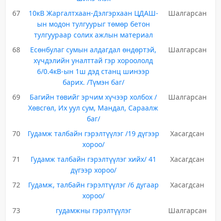
67
10кВ Жаргалтхаан-Дэлгэрхаан ЦДАШ-
Шалгарсан
ын модон тулгуурыг төмөр бетон
тулгуураар солих ажлын материал
68
Есөнбулаг сумын алдагдал өндөртэй,
Шалгарсан
хүчдэлийн уналттай гэр хороололд
6/0.4кВ-ын 1ш дэд станц шинээр
барих. /Түмэн баг/
69
Багийн төвийг эрчим хүчээр холбох /
Шалгарсан
Хөвсгөл, Их уул сум, Мандал, Сараалж
баг/
70
Гудамж талбайн гэрэлтүүлэг /19 дүгээр
Хасагдсан
хороо/
71
Гудамж талбайн гэрэлтүүлэг хийх/ 41
Хасагдсан
дүгээр хороо/
72
Гудамж, талбайн гэрэлтүүлэг /6 дугаар
Хасагдсан
хороо/
73
гудамжны гэрэлтүүлэг
Шалгарсан