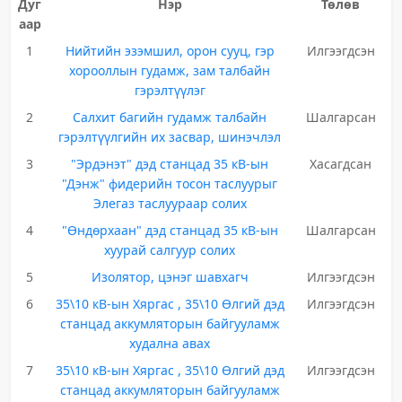
Дуг
Нэр
Төлөв
аар
1
Нийтийн эзэмшил, орон сууц, гэр
Илгээгдсэн
хорооллын гудамж, зам талбайн
гэрэлтүүлэг
2
Салхит багийн гудамж талбайн
Шалгарсан
гэрэлтүүлгийн их засвар, шинэчлэл
3
"Эрдэнэт" дэд станцад 35 кВ-ын
Хасагдсан
"Дэнж" фидерийн тосон таслуурыг
Элегаз таслуураар солих
4
"Өндөрхаан" дэд станцад 35 кВ-ын
Шалгарсан
хуурай салгуур солих
5
Изолятор, цэнэг шавхагч
Илгээгдсэн
6
35\10 кВ-ын Хяргас , 35\10 Өлгий дэд
Илгээгдсэн
станцад аккумляторын байгууламж
худална авах
7
35\10 кВ-ын Хяргас , 35\10 Өлгий дэд
Илгээгдсэн
станцад аккумляторын байгууламж