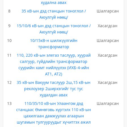
худална авах
8
35 кВ-ын дэд станцын тоноглол /
Шалгарсан
Аюулгүй нөөц/
9
15/10/6 кВ-ын дэд станцын тоноглол /
Хасагдсан
Аюулгүй нөөц/
10
10/15кВ-н шилжүүлгийн
Шалгарсан
трансформатор
11
110, 220 кВ-ын элегаз таслуур, хуурай
Хасагдсан
салгуур, гүйдлийн трансформатор
суурийн хамт нийлүүлэх (ИХБ-4-ийн
АТ1, АТ2)
12
35 кВ-ын Вакуум таслуур 2ш,15 кВ-ын
Хасагдсан
реклоузер 2ширхэгийг тус тус
худалдан авах
13
110/35/10 кВ-ын Улаангом дэд
Шалгарсан
станцаас Өмнөговь хүртэлх 110 кВ-ын
цахилгаан дамжуулах агаарын
шугамын тулгууруудыг хүчитгэх ажил