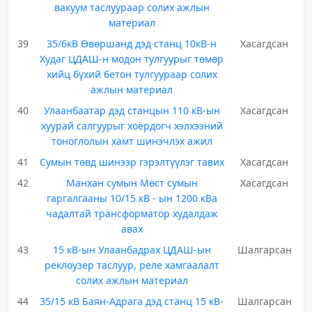
вакуум таслуураар солих ажлын
материал
39
35/6кВ Өвөршанд дэд станц 10кВ-н
Хасагдсан
Худаг ЦДАШ-н модон тулгуурыг төмөр
хийц бүхий бетон тулгуураар солих
ажлын материал
40
Улаанбаатар дэд станцын 110 кВ-ын
Хасагдсан
хуурай салгуурыг хоёрдогч хэлхээний
тоноглолын хамт шинэчлэх ажил
41
Сумын төвд шинээр гэрэлтүүлэг тавих
Хасагдсан
42
Манхан сумын Мөст сумын
Хасагдсан
гаргалгааны 10/15 кВ - ын 1200 кВа
чадалтай трансформатор худалдаж
авах
43
15 кВ-ын Улаанбадрах ЦДАШ-ын
Шалгарсан
реклоузер таслуур, реле хамгаалалт
солих ажлын материал
44
35/15 кВ Баян-Адрага дэд станц 15 кВ-
Шалгарсан