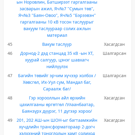
ын Норовлин, Батширээт гаргалгааны
засварын ажил, Яч№7 "Сумын төв",
Яч№3 "Баян-Овоо", Яч№5 "Бэрээвэн"
гаргалгааны 10 кВ тосон таслуурыг
вакуум таслуураар солих ажлын
материал
45
Вакум таслуур
Хасагдсан
46
Дорнод-2 дэд станцад 35 кВ -ын ХТ,
Шалгарсан
хуурай салгуур, цэнэг шавхагч
нийлүүлэх
47
Багийн төвийг эрчим хүчээр холбох /
Шалгарсан
Хөвсгөл, Их-Уул сум, Мандал баг,
Сараалж баг/
48
Гэр хорооллын айл өрхийн
Хасагдсан
цахилгааны өргөтгөл /Улаанбаатар,
Баянзүрх дүүрэг, 11 дүгээр хороо/
49
201, 202 АШ-ын ШОН-ыг багтаамжийн
Хасагдсан
хүчдлийн трансформатораар 2-догч
хэлхээний тоноглолын хамт солиход