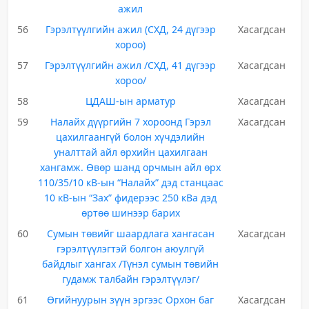
ажил
56
Гэрэлтүүлгийн ажил (СХД, 24 дүгээр
Хасагдсан
хороо)
57
Гэрэлтүүлгийн ажил /СХД, 41 дүгээр
Хасагдсан
хороо/
58
ЦДАШ-ын арматур
Хасагдсан
59
Налайх дүүргийн 7 хороонд Гэрэл
Хасагдсан
цахилгаангүй болон хүчдэлийн
уналттай айл өрхийн цахилгаан
хангамж. Өвөр шанд орчмын айл өрх
110/35/10 кВ-ын “Налайх” дэд станцаас
10 кВ-ын “Зах” фидерээс 250 кВа дэд
өртөө шинээр барих
60
Сумын төвийг шаардлага хангасан
Хасагдсан
гэрэлтүүлэгтэй болгон аюулгүй
байдлыг хангах /Түнэл сумын төвийн
гудамж талбайн гэрэлтүүлэг/
61
Өгийнуурын зүүн эргээс Орхон баг
Хасагдсан