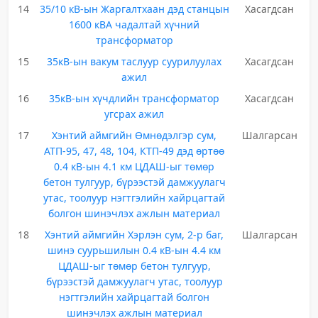
14
35/10 кВ-ын Жаргалтхаан дэд станцын
Хасагдсан
1600 кВА чадалтай хүчний
трансформатор
15
35кВ-ын вакум таслуур суурилуулах
Хасагдсан
ажил
16
35кВ-ын хүчдлийн трансформатор
Хасагдсан
угсрах ажил
17
Хэнтий аймгийн Өмнөдэлгэр сум,
Шалгарсан
АТП-95, 47, 48, 104, КТП-49 дэд өртөө
0.4 кВ-ын 4.1 км ЦДАШ-ыг төмөр
бетон тулгуур, бүрээстэй дамжуулагч
утас, тоолуур нэгтгэлийн хайрцагтай
болгон шинэчлэх ажлын материал
18
Хэнтий аймгийн Хэрлэн сум, 2-р баг,
Шалгарсан
шинэ суурьшилын 0.4 кВ-ын 4.4 км
ЦДАШ-ыг төмөр бетон тулгуур,
бүрээстэй дамжуулагч утас, тоолуур
нэгтгэлийн хайрцагтай болгон
шинэчлэх ажлын материал