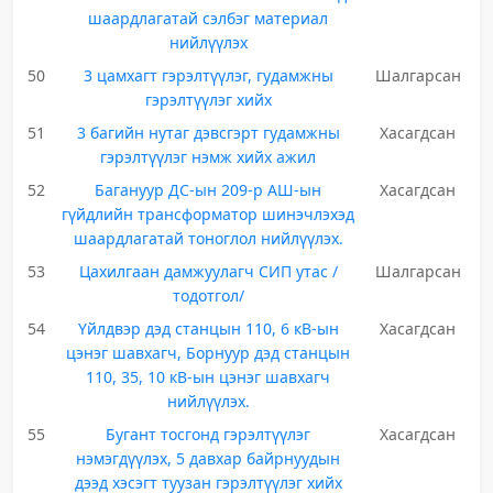
шаардлагатай сэлбэг материал
нийлүүлэх
50
3 цамхагт гэрэлтүүлэг, гудамжны
Шалгарсан
гэрэлтүүлэг хийх
51
3 багийн нутаг дэвсгэрт гудамжны
Хасагдсан
гэрэлтүүлэг нэмж хийх ажил
52
Багануур ДС-ын 209-р АШ-ын
Хасагдсан
гүйдлийн трансформатор шинэчлэхэд
шаардлагатай тоноглол нийлүүлэх.
53
Цахилгаан дамжуулагч СИП утас /
Шалгарсан
тодотгол/
54
Үйлдвэр дэд станцын 110, 6 кВ-ын
Хасагдсан
цэнэг шавхагч, Борнуур дэд станцын
110, 35, 10 кВ-ын цэнэг шавхагч
нийлүүлэх.
55
Бугант тосгонд гэрэлтүүлэг
Хасагдсан
нэмэгдүүлэх, 5 давхар байрнуудын
дээд хэсэгт туузан гэрэлтүүлэг хийх