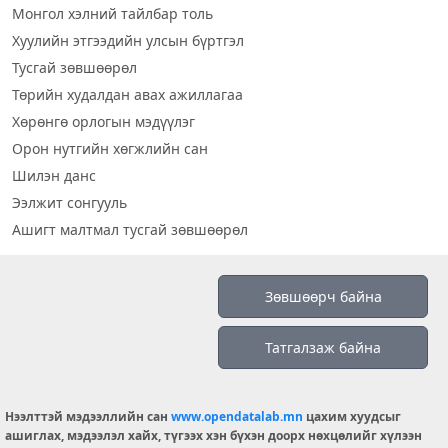
Монгол хэлний тайлбар толь
Хуулийн этгээдийн улсын бүртгэл
Тусгай зөвшөөрөл
Төрийн худалдан авах ажиллагаа
Хөрөнгө орлогын мэдүүлэг
Орон нутгийн хөгжлийн сан
Шилэн данс
Ээлжит сонгууль
Ашигт малтмал тусгай зөвшөөрөл
Визуал дата
Зөвшөөрч байна
Шилэн данс 2019
Татгалзаж байна
Бидний тухай
Үйлчилгээний нөхцөл
info@opendatalab.mn
Нээлттэй мэдээллийн сан
www.opendatalab.mn
цахим хуудсыг
ашиглах, мэдээлэл хайх, түгээх хэн бүхэн доорх нөхцөлийг хүлээн