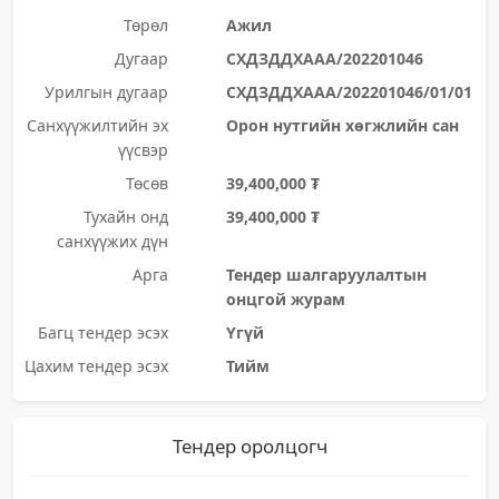
Төрөл
Ажил
Дугаар
СХДЗДДХААА/202201046
Урилгын дугаар
СХДЗДДХААА/202201046/01/01
Санхүүжилтийн эх
Орон нутгийн хөгжлийн сан
үүсвэр
Төсөв
39,400,000 ₮
Тухайн онд
39,400,000 ₮
санхүүжих дүн
Арга
Тендер шалгаруулалтын
онцгой журам
Багц тендер эсэх
Үгүй
Цахим тендер эсэх
Тийм
Тендер оролцогч