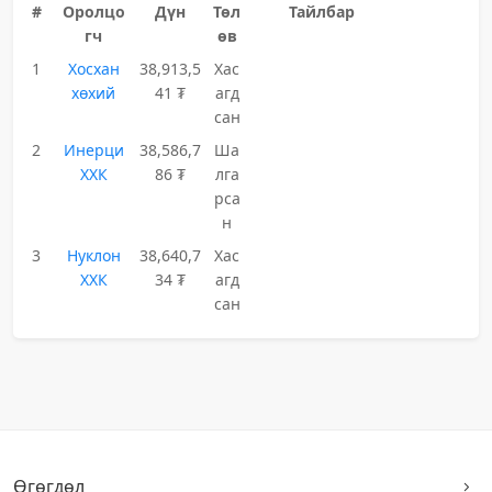
#
Оролцо
Дүн
Төл
Тайлбар
гч
өв
1
Хосхан
38,913,5
Хас
хөхий
41 ₮
агд
сан
2
Инерци
38,586,7
Ша
ХХК
86 ₮
лга
рса
н
3
Нуклон
38,640,7
Хас
ХХК
34 ₮
агд
сан
Өгөгдөл