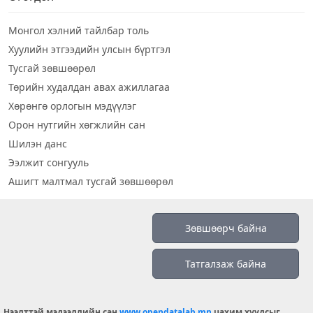
Монгол хэлний тайлбар толь
Хуулийн этгээдийн улсын бүртгэл
Тусгай зөвшөөрөл
Төрийн худалдан авах ажиллагаа
Хөрөнгө орлогын мэдүүлэг
Орон нутгийн хөгжлийн сан
Шилэн данс
Ээлжит сонгууль
Ашигт малтмал тусгай зөвшөөрөл
Визуал дата
Зөвшөөрч байна
Шилэн данс 2019
Татгалзаж байна
Бидний тухай
Үйлчилгээний нөхцөл
info@opendatalab.mn
Нээлттэй мэдээллийн сан
www.opendatalab.mn
цахим хуудсыг