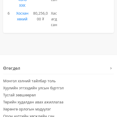
ХХК
6
Хосхан
80,256,0
Хас
хөхий
00 ₮
агд
сан
Өгөгдөл
Монгол хэлний тайлбар толь
Хуулийн этгээдийн улсын бүртгэл
Тусгай зөвшөөрөл
Төрийн худалдан авах ажиллагаа
Хөрөнгө орлогын мэдүүлэг
Орон нутгийн хөгжлийн сан