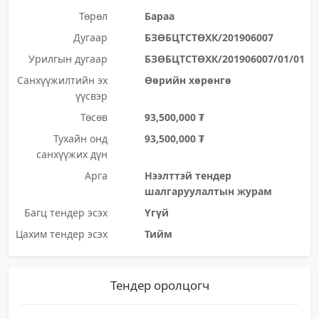
Төрөл
Бараа
Дугаар
БЗӨБЦТСТӨХК/201906007
Урилгын дугаар
БЗӨБЦТСТӨХК/201906007/01/01
Санхүүжилтийн эх
Өөрийн хөрөнгө
үүсвэр
Төсөв
93,500,000 ₮
Тухайн онд
93,500,000 ₮
санхүүжих дүн
Арга
Нээлттэй тендер
шалгаруулалтын журам
Багц тендер эсэх
Үгүй
Цахим тендер эсэх
Тийм
Тендер оролцогч