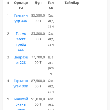
#
Оролцо
Дүн
Төл
Тайлбар
гч
өв
1
Ганганн
85,580,0
Хас
үүр ХХК
00 ₮
агд
сан
2
Термо
83,800,0
Хас
элект
00 ₮
агд
трейд
сан
ХХК
3
Цацрахц
77,700,0
Ша
ог ХХК
00 ₮
лга
рса
н
4
Гэрэлтш
87,500,0
Хас
угам ХХК
00 ₮
агд
сан
5
Баянхай
91,630,0
Хас
рханы
00 ₮
агд
чоно
сан