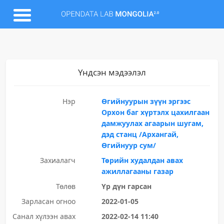
Үндсэн мэдээлэл
Нэр
Өгийнуурын зүүн эргээс
Орхон баг хүртэлх цахилгаан
дамжуулах агаарын шугам,
дэд станц /Архангай,
Өгийнуур сум/
Захиалагч
Төрийн худалдан авах
ажиллагааны газар
Төлөв
Үр дүн гарсан
Зарласан огноо
2022-01-05
Санал хүлээн авах
2022-02-14 11:40