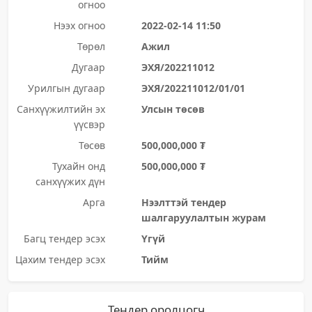
огноо
Нээх огноо
2022-02-14 11:50
Төрөл
Ажил
Дугаар
ЭХЯ/202211012
Урилгын дугаар
ЭХЯ/202211012/01/01
Санхүүжилтийн эх
Улсын төсөв
үүсвэр
Төсөв
500,000,000 ₮
Тухайн онд
500,000,000 ₮
санхүүжих дүн
Арга
Нээлттэй тендер
шалгаруулалтын журам
Багц тендер эсэх
Үгүй
Цахим тендер эсэх
Тийм
Тендер оролцогч