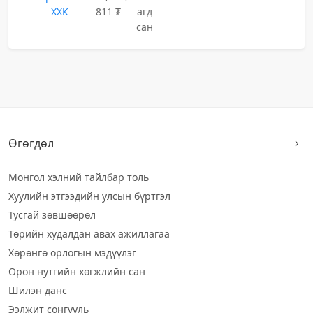
ХХК
811 ₮
агд
сан
Өгөгдөл
Монгол хэлний тайлбар толь
Хуулийн этгээдийн улсын бүртгэл
Тусгай зөвшөөрөл
Төрийн худалдан авах ажиллагаа
Хөрөнгө орлогын мэдүүлэг
Орон нутгийн хөгжлийн сан
Шилэн данс
Ээлжит сонгууль