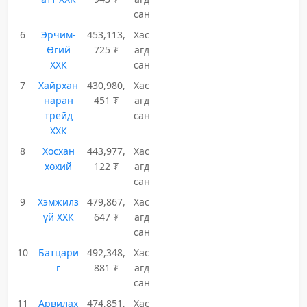
сан
6
Эрчим-
453,113,
Хас
Өгий
725 ₮
агд
ХХК
сан
7
Хайрхан
430,980,
Хас
наран
451 ₮
агд
трейд
сан
ХХК
8
Хосхан
443,977,
Хас
хөхий
122 ₮
агд
сан
9
Хэмжилз
479,867,
Хас
үй ХХК
647 ₮
агд
сан
10
Батцари
492,348,
Хас
г
881 ₮
агд
сан
11
Арвилах
474,851,
Хас