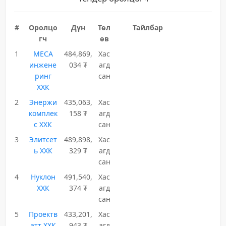
#
Оролцо
Дүн
Төл
Тайлбар
гч
өв
1
МЕСА
484,869,
Хас
инжене
034 ₮
агд
ринг
сан
ХХК
2
Энержи
435,063,
Хас
комплек
158 ₮
агд
с ХХК
сан
3
Элитсет
489,898,
Хас
ь ХХК
329 ₮
агд
сан
4
Нуклон
491,540,
Хас
ХХК
374 ₮
агд
сан
5
Проектв
433,201,
Хас
атт ХХК
943 ₮
агд