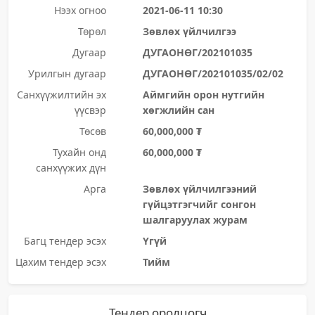
Нээх огноо
2021-06-11 10:30
Төрөл
Зөвлөх үйлчилгээ
Дугаар
ДУГАОНӨГ/202101035
Урилгын дугаар
ДУГАОНӨГ/202101035/02/02
Санхүүжилтийн эх
Аймгийн орон нутгийн
үүсвэр
хөгжлийн сан
Төсөв
60,000,000 ₮
Тухайн онд
60,000,000 ₮
санхүүжих дүн
Арга
Зөвлөх үйлчилгээний
гүйцэтгэгчийг сонгон
шалгаруулах журам
Багц тендер эсэх
Үгүй
Цахим тендер эсэх
Тийм
Тендер оролцогч