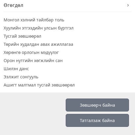
Өгөгдөл
Монгол хэлний тайлбар толь
Хуулийн этгээдийн улсын бүртгэл
Тусгай зөвшөөрөл
Төрийн худалдан авах ажиллагаа
Хөрөнгө орлогын мэдүүлэг
Орон нутгийн хөгжлийн сан
Шилэн данс
Ээлжит сонгууль
Ашигт малтмал тусгай зөвшөөрөл
Визуал дата
Зөвшөөрч байна
Шилэн данс 2019
Татгалзаж байна
Бидний тухай
Үйлчилгээний нөхцөл