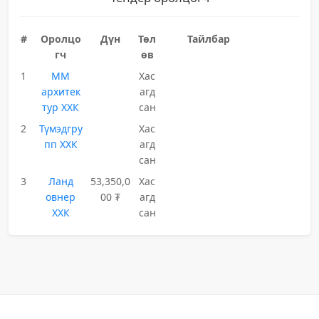
#
Оролцо
Дүн
Төл
Тайлбар
гч
өв
1
ММ
Хас
архитек
агд
тур ХХК
сан
2
Түмэдгру
Хас
пп ХХК
агд
сан
3
Ланд
53,350,0
Хас
овнер
00 ₮
агд
ХХК
сан