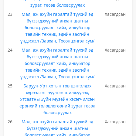
зураг, төсөв боловсруулах
23
Мал, аж ахуйн гаралтай түүхий эд
Хасагдсан
бүтээгдэхүүний анхан шатны
боловсруулалт хийх, инкубатор
төвийн техник, эдийн засгийн
үндэслэл /Завхан, Тосонцэнгэл сум/
24
Мал, аж ахуйн гаралтай түүхий эд
Хасагдсан
бүтээгдэхүүний анхан шатны
боловсруулалт хийх, инкубатор
төвийн техник, эдийн засгийн
үндэслэл /Завхан, Тосонцэнгэл сум/
25
Баруун-Урт хотын төв цэнгэлдэх
Хасагдсан
хүрээлэнг нүүлгэн шилжүүлэх,
Угсаатны Зүйн Музейн хэсэгчилсэн
ерөнхий төлөвлөгөөний зураг төсөл
боловсруулах
26
Мал, аж ахуйн гаралтай түүхий эд
Хасагдсан
бүтээгдэхүүний анхан шатны
боловсруулалт хийх, инкубатор