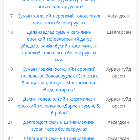
сонгон шалгаруулалт/
17
Сумын хөгжлийн ерөнхий төлөвлөгөөг
Хасагдсан
шинэчлэн боловсруулах
18
Даланзадгад сумын хөгжлийн
Шалгарсан
ерөнхий төлөвлөгөөний дагуу
үйлдвэрлэлийн бүсийн хэсэгчилсэн
ерөнхий төлөвлөгөө боловсруулах
ажил
19
Сумын төвийн хөгжлийн ерөнхий
Хураангуйд
төлөвлөгөө боловсруулах /Сэргэлэн,
орсон
Баянцагаан, Архуст, Мөнгөнморьт,
Өндөрширээт/
20
Дахин төлөвлөлтийн хэсэгчилсэн
Хураангуйд
ерөнхий төлөвлөгөө /Дархан сум, 4, 5,
орсон
6-р баг/
21
Дэлгэрцогт сумын Шинэчлэлийн
Хасагдсан
зураг, төсөв боловсруулах
22
Дэлгэрцогт сумын Шинэчлэлийн
Хасагдсан