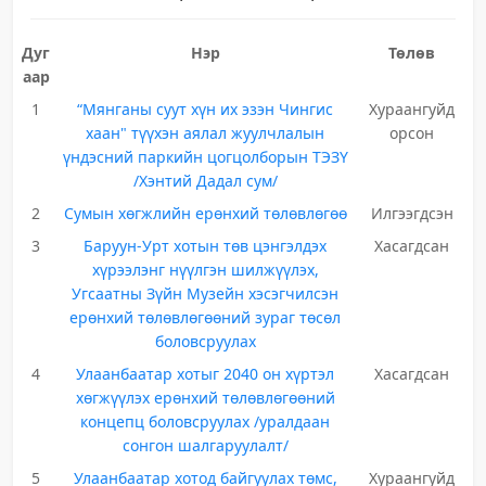
Дуг
Нэр
Төлөв
аар
1
“Мянганы суут хүн их эзэн Чингис
Хураангуйд
хаан" түүхэн аялал жуулчлалын
орсон
үндэсний паркийн цогцолборын ТЭЗҮ
/Хэнтий Дадал сум/
2
Сумын хөгжлийн ерөнхий төлөвлөгөө
Илгээгдсэн
3
Баруун-Урт хотын төв цэнгэлдэх
Хасагдсан
хүрээлэнг нүүлгэн шилжүүлэх,
Угсаатны Зүйн Музейн хэсэгчилсэн
ерөнхий төлөвлөгөөний зураг төсөл
боловсруулах
4
Улаанбаатар хотыг 2040 он хүртэл
Хасагдсан
хөгжүүлэх ерөнхий төлөвлөгөөний
концепц боловсруулах /уралдаан
сонгон шалгаруулалт/
5
Улаанбаатар хотод байгуулах төмс,
Хураангуйд