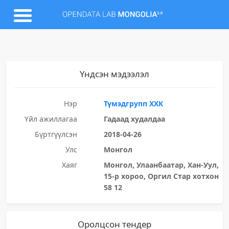
Үндсэн мэдээлэл
Нэр
Түмэдгрупп ХХК
Үйл ажиллагаа
Гадаад худалдаа
Бүртгүүлсэн
2018-04-26
Улс
Монгол
Хаяг
Монгол, Улаанбаатар, Хан-Уул,
15-р хороо, Оргил Стар хотхон
58 12
Оролцсон тендер