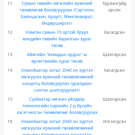
11
Сумын төвийн хөгжлийн ерөнхий
Хураангуйд
төлөвлөгөө боловсруулах /Сэргэлэн,
орсон
Баянцагаан, Архуст, Мөнгөнморьт,
Өндөрширээт/
12
Номгон сумын 10 ортой Эрүүл
Хасагдсан
мэндийн төвийн барилгын зураг
төсөв
13
Аймгийн "Ахмадын ордон"-ы
Шалгарсан
өргөтгөлийн зураг төсөв
14
Улаанбаатар хотыг 2040 он хүртэл
Хасагдсан
хөгжүүлэх ерөнхий төлөвлөгөөний
концепц боловсруулах /уралдаан
сонгон шалгаруулалт/
15
Сүхбаатар хөгжил үйлдвэр
Шалгарсан
технологийн паркийн 2-р бүсийн
хэсэгчилсэн төлөвлөгөөг боловсруулах
16
Улаанбаатар хотыг 2040 он хүртэл
Илгээгдсэн
хөгжүүлэх ерөнхий төлөвлөгөөний
концепц боловсруулах /уралдаан