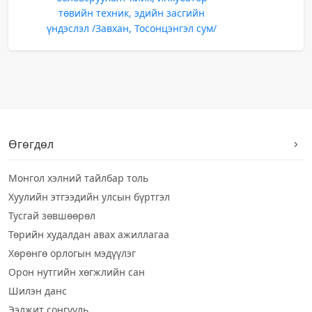
төвийн техник, эдийн засгийн
үндэслэл /Завхан, Тосонцэнгэл сум/
Өгөгдөл
Монгол хэлний тайлбар толь
Хуулийн этгээдийн улсын бүртгэл
Тусгай зөвшөөрөл
Төрийн худалдан авах ажиллагаа
Хөрөнгө орлогын мэдүүлэг
Орон нутгийн хөгжлийн сан
Шилэн данс
Ээлжит сонгууль