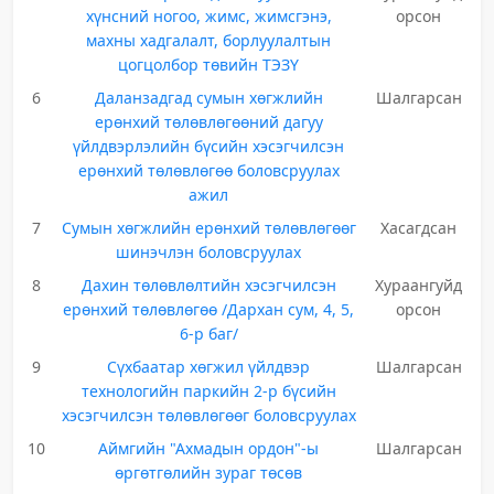
хүнсний ногоо, жимс, жимсгэнэ,
орсон
махны хадгалалт, борлуулалтын
цогцолбор төвийн ТЭЗҮ
6
Даланзадгад сумын хөгжлийн
Шалгарсан
ерөнхий төлөвлөгөөний дагуу
үйлдвэрлэлийн бүсийн хэсэгчилсэн
ерөнхий төлөвлөгөө боловсруулах
ажил
7
Сумын хөгжлийн ерөнхий төлөвлөгөөг
Хасагдсан
шинэчлэн боловсруулах
8
Дахин төлөвлөлтийн хэсэгчилсэн
Хураангуйд
ерөнхий төлөвлөгөө /Дархан сум, 4, 5,
орсон
6-р баг/
9
Сүхбаатар хөгжил үйлдвэр
Шалгарсан
технологийн паркийн 2-р бүсийн
хэсэгчилсэн төлөвлөгөөг боловсруулах
10
Аймгийн "Ахмадын ордон"-ы
Шалгарсан
өргөтгөлийн зураг төсөв