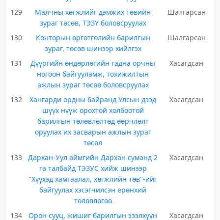
129
Малчны хөгжлийг дэмжих төвийн
Шалгарсан
зураг төсөв, ТЭЗҮ боловсруулах
130
Конторын өргөтгөлийн барилгын
Шалгарсан
зураг, төсөв шинээр хийлгэх
131
Дүүргийн өндөрлөгийн гадна орчны
Хасагдсан
ногоон байгууламж, тохижилтын
ажлын зураг төсөв боловсруулах
132
Хангарди ордны байранд Улсын дээд
Хасагдсан
шүүх нүүж орохтой холбоотой
барилгын төлөвлөлтөд өөрчлөлт
оруулах их засварын ажлын зураг
төсөл
133
Дархан-Уул аймгийн Дархан суманд 2
Хасагдсан
га талбайд ТЭЗУС хийж шинээр
"Хүүхэд хамгаалал, хөгжлийн төв"-ийг
байгуулах хэсэгчилсэн ерөнхий
төлөвлөгөө
134
Орон сууц, жишиг барилгын эзэлхүүн
Хасагдсан