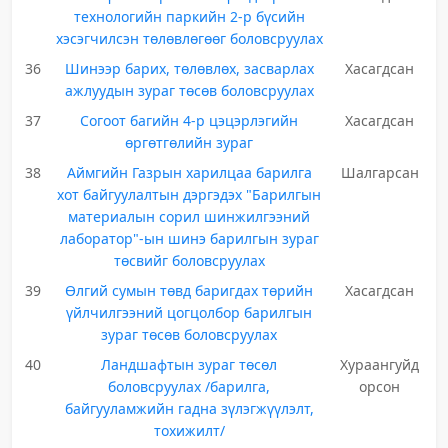
технологийн паркийн 2-р бүсийн
хэсэгчилсэн төлөвлөгөөг боловсруулах
36
Шинээр барих, төлөвлөх, засварлах
Хасагдсан
ажлуудын зураг төсөв боловсруулах
37
Согоот багийн 4-р цэцэрлэгийн
Хасагдсан
өргөтгөлийн зураг
38
Аймгийн Газрын харилцаа барилга
Шалгарсан
хот байгуулалтын дэргэдэх "Барилгын
материалын сорил шинжилгээний
лаборатор"-ын шинэ барилгын зураг
төсвийг боловсруулах
39
Өлгий сумын төвд баригдах төрийн
Хасагдсан
үйлчилгээний цогцолбор барилгын
зураг төсөв боловсруулах
40
Ландшафтын зураг төсөл
Хураангуйд
боловсруулах /барилга,
орсон
байгууламжийн гадна зүлэгжүүлэлт,
тохижилт/