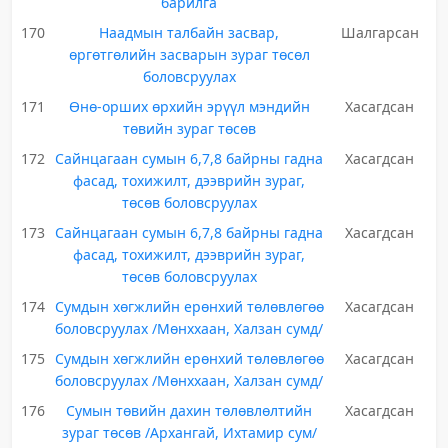
барилга
170
Наадмын талбайн засвар,
Шалгарсан
өргөтгөлийн засварын зураг төсөл
боловсруулах
171
Өнө-орших өрхийн эрүүл мэндийн
Хасагдсан
төвийн зураг төсөв
172
Сайнцагаан сумын 6,7,8 байрны гадна
Хасагдсан
фасад, тохижилт, дээврийн зураг,
төсөв боловсруулах
173
Сайнцагаан сумын 6,7,8 байрны гадна
Хасагдсан
фасад, тохижилт, дээврийн зураг,
төсөв боловсруулах
174
Сумдын хөгжлийн ерөнхий төлөвлөгөө
Хасагдсан
боловсруулах /Мөнххаан, Халзан сумд/
175
Сумдын хөгжлийн ерөнхий төлөвлөгөө
Хасагдсан
боловсруулах /Мөнххаан, Халзан сумд/
176
Сумын төвийн дахин төлөвлөлтийн
Хасагдсан
зураг төсөв /Архангай, Ихтамир сум/