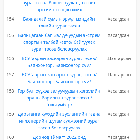
зураг төсөл боловсруулах , төсөвт
өртгийн тооцоо хийх
154
Баяндалай сумын эрүүл мэндийн
Хасагдсан
төвийн зураг төсөв
155
Баянцагаан баг, Залуучуудын экстрем
Хасагдсан
спортын талбай /авто/ байгуулах
зураг төсөв боловсруулах
156
БСУГазрын засварын зураг, төсөв/
Шалгарсан
Баянхонгор, Баянхонгор сум/
157
БСУГазрын засварын зураг, төсөв/
Шалгарсан
Баянхонгор, Баянхонгор сум/
158
Гэр бүл, хүүхэд залуучуудын хөгжлийн
Хасагдсан
ордны барилгын зураг төсөв /
Говьсүмбэр/
159
Дарьганга хүүхдийн зуслангийн гадна
Хасагдсан
инженерийн шугам сүлжээний зураг
төсөв боловсруулах
160
Дорнод аймагт 2022 онд
Хасагдсан