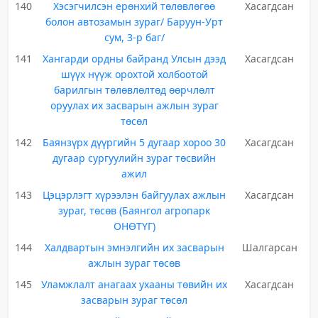
140
Хэсэгчилсэн ерөнхий төлөвлөгөө
Хасагдсан
болон автозамын зураг/ Баруун-Урт
сум, 3-р баг/
141
Хангарди ордны байранд Улсын дээд
Хасагдсан
шүүх нүүж орохтой холбоотой
барилгын төлөвлөлтөд өөрчлөлт
оруулах их засварын ажлын зураг
төсөл
142
Баянзүрх дүүргийн 5 дугаар хороо 30
Хасагдсан
дугаар сургуулийн зураг төсвийн
ажил
143
Цэцэрлэгт хүрээлэн байгуулах ажлын
Хасагдсан
зураг, төсөв (Баянгол агропарк
ОНӨТҮГ)
144
Халдвартын эмнэлгийн их засварын
Шалгарсан
ажлын зураг төсөв
145
Уламжлалт анагаах ухааны төвийн их
Хасагдсан
засварын зураг төсөл