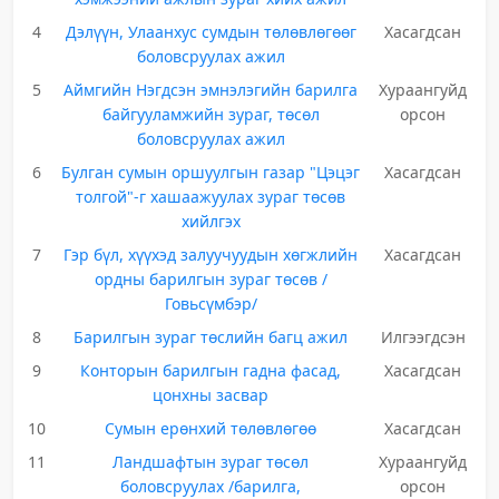
4
Дэлүүн, Улаанхус сумдын төлөвлөгөөг
Хасагдсан
боловсруулах ажил
5
Аймгийн Нэгдсэн эмнэлэгийн барилга
Хураангуйд
байгууламжийн зураг, төсөл
орсон
боловсруулах ажил
6
Булган сумын оршуулгын газар "Цэцэг
Хасагдсан
толгой"-г хашаажуулах зураг төсөв
хийлгэх
7
Гэр бүл, хүүхэд залуучуудын хөгжлийн
Хасагдсан
ордны барилгын зураг төсөв /
Говьсүмбэр/
8
Барилгын зураг төслийн багц ажил
Илгээгдсэн
9
Конторын барилгын гадна фасад,
Хасагдсан
цонхны засвар
10
Сумын ерөнхий төлөвлөгөө
Хасагдсан
11
Ландшафтын зураг төсөл
Хураангуйд
боловсруулах /барилга,
орсон