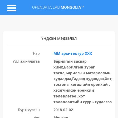
Үндсэн мэдээлэл
Нэр
ММ архитектур ХХК
Үйл ажиллагаа
Барилгын засвар
хийх,Барилгын зураг
төсөл,Барилгын материалын
худалдаа,Гадаад худалдаа,Хот,
тосгоны хөгжлийн ерөнхий ,
хэсэгчилсэн ерөнхий
төлөвлөгөө ,хот
төлөвлөлтийн суурь судалгаа
Бүртгүүлсэн
2018-02-02
Улс
Монгол