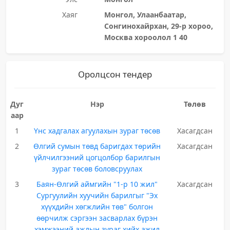
Хаяг
Монгол, Улаанбаатар,
Сонгинохайрхан, 29-р хороо,
Москва хороолол 1 40
Оролцсон тендер
Дуг
Нэр
Төлөв
аар
1
Үнс хадгалах агуулахын зураг төсөв
Хасагдсан
2
Өлгий сумын төвд баригдах төрийн
Хасагдсан
үйлчилгээний цогцолбор барилгын
зураг төсөв боловсруулах
3
Баян-Өлгий аймгийн "1-р 10 жил"
Хасагдсан
Сургуулийн хуучийн барилгыг "Эх
хүүхдийн хөгжлийн төв" болгон
өөрчилж сэргээн засварлах бүрэн
хэмжээний ажлын зураг хийх ажил