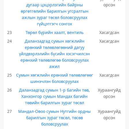
дугаар цэцэрлэгийн байрны
орсон
өргөтгөлийн барилгын угсралтын
ажлын зураг төсөл боловсруулах
гүйцэтгэгч сонгох
23
Төрөл бүрийн хаалт, вентиль
Хасагдсан
24
Даланзадгад сумын хөгжлийн
Хасагдсан
ерөнхий төлөвлөгөөний дагуу
үйлдвэрлэлийн бүсийн хэсэгчилсэн
ерөнхий төлөвлөгөө боловсруулах
ажил
25
Сумын хөгжлийн ерөнхий төлөвлөгөөг
Хасагдсан
шинэчлэн боловсруулах
26
Даланзадгад сумын 1-р багийн төв,
Хураангуйд
Ханхонгор сумын Мандах багийн
орсон
төвийн барилгын зураг төсөл
27
Мандал-Овоо сумын Нутгийн ордны
Хураангуйд
барилгын зураг төсөл, төсөв
орсон
боловсруулах