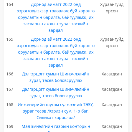
164
Дорнод аймагт 2022 онд
Хураангуйд
хэрэгжүүлэхээр төлөвлөж буй хөрөнгө
орсон
оруулалтын барилга, байгууламж, их
засварын ажлын зураг төслийн
зардал
165
Дорнод аймагт 2022 онд
Хураангуйд
хэрэгжүүлэхээр төлөвлөж буй хөрөнгө
орсон
оруулалтын барилга, байгууламж, их
засварын ажлын зураг төслийн
зардал
166
Дэлгэрцогт сумын Шинэчлэлийн
Хасагдсан
зураг, төсөв боловсруулах
167
Дэлгэрцогт сумын Шинэчлэлийн
Хасагдсан
зураг, төсөв боловсруулах
168
Инженерийн шугам сүлжээний ТЭЗҮ,
Хасагдсан
зураг төсөв /Хэрлэн сум, 1-р баг,
Силикат хороолол/
169
Мал эмнэлгийн газрын конторын
Хасагдсан