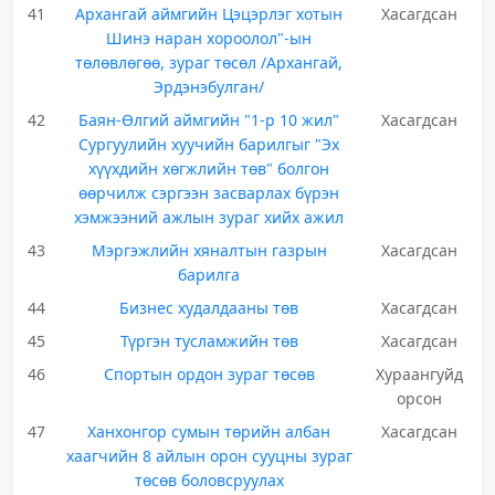
41
Архангай аймгийн Цэцэрлэг хотын
Хасагдсан
Шинэ наран хороолол"-ын
төлөвлөгөө, зураг төсөл /Архангай,
Эрдэнэбулган/
42
Баян-Өлгий аймгийн "1-р 10 жил"
Хасагдсан
Сургуулийн хуучийн барилгыг "Эх
хүүхдийн хөгжлийн төв" болгон
өөрчилж сэргээн засварлах бүрэн
хэмжээний ажлын зураг хийх ажил
43
Мэргэжлийн хяналтын газрын
Хасагдсан
барилга
44
Бизнес худалдааны төв
Хасагдсан
45
Түргэн тусламжийн төв
Хасагдсан
46
Спортын ордон зураг төсөв
Хураангуйд
орсон
47
Ханхонгор сумын төрийн албан
Хасагдсан
хаагчийн 8 айлын орон сууцны зураг
төсөв боловсруулах