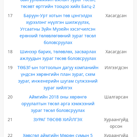
төсөвт өртгийн тооцоо хийх Багц-2
17
Баруун-Урт хотын төв цэнгэлдэх
Хасагдсан
хүрээлэнг нүүлгэн шилжүүлэх,
Угсаатны Зүйн Музейн хэсэгчилсэн
ерөнхий төлөвлөгөөний зураг төсөл
боловсруулах
18
Шинээр барих, төлөвлөх, засварлах
Хасагдсан
ажлуудын зураг төсөв боловсруулах
19
ТӨБЗГ-ын тогтоолын дагуу компанийн
Илгээгдсэн
үндсэн хөрөнгийн план зураг, схем
зураг, инженерийн шугам сүлжээний
зураг хийлгэх
20
Аймгийн 2018 оны хөрөнгө
Шалгарсан
оруулалтын төсөл арга хэмжээний
зураг төсөл боловсруулах
21
ЗУРАГ ТӨСӨВ ХИЙЛГЭХ
Хураангуйд
орсон
22
Хөвсгөл аймгийн Мөрөн сумын 5
Хураангуйд