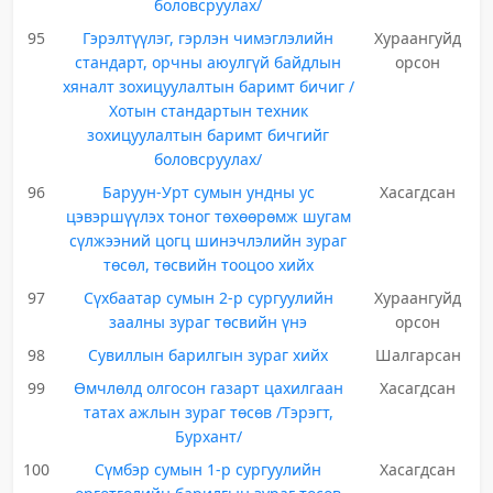
боловсруулах/
95
Гэрэлтүүлэг, гэрлэн чимэглэлийн
Хураангуйд
стандарт, орчны аюулгүй байдлын
орсон
хяналт зохицуулалтын баримт бичиг /
Хотын стандартын техник
зохицуулалтын баримт бичгийг
боловсруулах/
96
Баруун-Урт сумын ундны ус
Хасагдсан
цэвэршүүлэх тоног төхөөрөмж шугам
сүлжээний цогц шинэчлэлийн зураг
төсөл, төсвийн тооцоо хийх
97
Сүхбаатар сумын 2-р сургуулийн
Хураангуйд
заалны зураг төсвийн үнэ
орсон
98
Сувиллын барилгын зураг хийх
Шалгарсан
99
Өмчлөлд олгосон газарт цахилгаан
Хасагдсан
татах ажлын зураг төсөв /Тэрэгт,
Бурхант/
100
Сүмбэр сумын 1-р сургуулийн
Хасагдсан