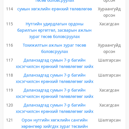
төсөв боловсруулах
орсон
114
сумын хөгжлийн ерөнхий төлөвлөгөө
Хураангуйд
орсон
115
Нутгийн удирдлагын ордоны
Хасагдсан
барилгын өргөтгөл, засварын ажлын
зураг төсөв боловсруулах
116
Тохижилтын ажлын зураг төсөв
Хураангуйд
боловсруулах
орсон
117
Даланзадгад сумын 7-р багийн
Шалгарсан
хэсэгчилсэн ерөнхий төлөвлөгөөг хийх
118
Даланзадгад сумын 7-р багийн
Шалгарсан
хэсэгчилсэн ерөнхий төлөвлөгөөг хийх
119
Даланзадгад сумын 7-р багийн
Хасагдсан
хэсэгчилсэн ерөнхий төлөвлөгөөг хийх
120
Даланзадгад сумын 7-р багийн
Хасагдсан
хэсэгчилсэн ерөнхий төлөвлөгөөг хийх
121
Орон нутгийн хөгжлийн сангийн
Шалгарсан
хөрөнгөөр хийгдэх зураг төсвийн