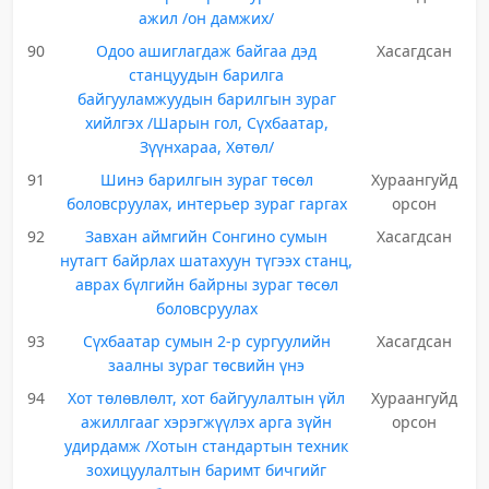
ажил /он дамжих/
90
Одоо ашиглагдаж байгаа дэд
Хасагдсан
станцуудын барилга
байгууламжуудын барилгын зураг
хийлгэх /Шарын гол, Сүхбаатар,
Зүүнхараа, Хөтөл/
91
Шинэ барилгын зураг төсөл
Хураангуйд
боловсруулах, интерьер зураг гаргах
орсон
92
Завхан аймгийн Сонгино сумын
Хасагдсан
нутагт байрлах шатахуун түгээх станц,
аврах бүлгийн байрны зураг төсөл
боловсруулах
93
Сүхбаатар сумын 2-р сургуулийн
Хасагдсан
заалны зураг төсвийн үнэ
94
Хот төлөвлөлт, хот байгуулалтын үйл
Хураангуйд
ажиллгааг хэрэгжүүлэх арга зүйн
орсон
удирдамж /Хотын стандартын техник
зохицуулалтын баримт бичгийг