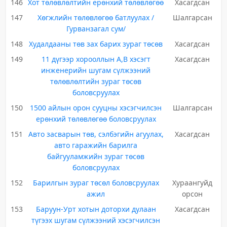
146
Хот төлөвлөлтийн ерөнхий төлөвлөгөө
Хасагдсан
147
Хөгжлийн төлөвлөгөө батлуулах /
Шалгарсан
Гурванзагал сум/
148
Худалдааны төв зах барих зураг төсөв
Хасагдсан
149
11 дүгээр хорооллын А,В хэсэгт
Хасагдсан
инженерийн шугам сүлжээний
төлөвлөлтийн зураг төсөв
боловсруулах
150
1500 айлын орон сууцны хэсэгчилсэн
Шалгарсан
ерөнхий төлөвлөгөө боловсруулах
151
Авто засварын төв, сэлбэгийн агуулах,
Хасагдсан
авто гаражийн барилга
байгууламжийн зураг төсөв
боловсруулах
152
Барилгын зураг төсөл боловсруулах
Хураангуйд
ажил
орсон
153
Баруун-Урт хотын доторхи дулаан
Хасагдсан
түгээх шугам сүлжээний хэсэгчилсэн