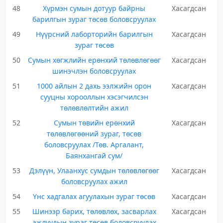
48
Хүрмэн сумын дотуур байрны
Хасагдсан
барилгын зураг төсөв боловсруулах
49
Нүүрсний лаборторийн барилгын
Хасагдсан
зураг төсөв
50
Сумын хөгжлийн ерөнхий төлөвлөгөөг
Хасагдсан
шинэчлэн боловсруулах
51
1000 айлын 2 дахь ээлжийн орон
Хасагдсан
сууцны хорооллын хэсэгчилсэн
төлөвлөлтийн ажил
52
Сумын төвийн ерөнхий
Хасагдсан
төлөвлөгөөний зураг, төсөв
боловсруулах /Төв. Аргалант,
Баянхангай сум/
53
Дэлүүн, Улаанхус сумдын төлөвлөгөөг
Хасагдсан
боловсруулах ажил
54
Үнс хадгалах агуулахын зураг төсөв
Хасагдсан
55
Шинээр барих, төлөвлөх, засварлах
Хасагдсан
ажлуудын зураг төсөв боловсруулах