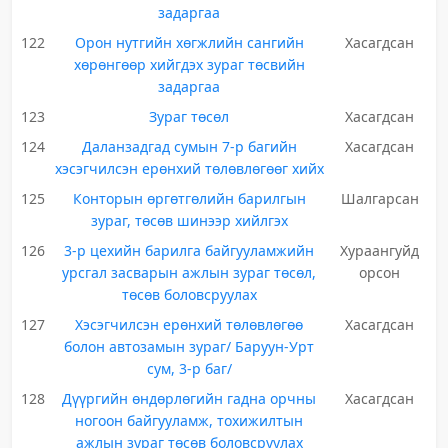
задаргаа
122
Орон нутгийн хөгжлийн сангийн
Хасагдсан
хөрөнгөөр хийгдэх зураг төсвийн
задаргаа
123
Зураг төсөл
Хасагдсан
124
Даланзадгад сумын 7-р багийн
Хасагдсан
хэсэгчилсэн ерөнхий төлөвлөгөөг хийх
125
Конторын өргөтгөлийн барилгын
Шалгарсан
зураг, төсөв шинээр хийлгэх
126
3-р цехийн барилга байгууламжийн
Хураангуйд
урсгал засварын ажлын зураг төсөл,
орсон
төсөв боловсруулах
127
Хэсэгчилсэн ерөнхий төлөвлөгөө
Хасагдсан
болон автозамын зураг/ Баруун-Урт
сум, 3-р баг/
128
Дүүргийн өндөрлөгийн гадна орчны
Хасагдсан
ногоон байгууламж, тохижилтын
ажлын зураг төсөв боловсруулах