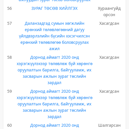
56
ЗУРАГ ТӨСӨВ ХИЙЛГЭХ
Хураангуйд
орсон
57
Даланзадгад сумын хөгжлийн
Хасагдсан
ерөнхий төлөвлөгөөний дагуу
үйлдвэрлэлийн бүсийн хэсэгчилсэн
ерөнхий төлөвлөгөө боловсруулах
ажил
58
Дорнод аймагт 2020 онд
Хасагдсан
хэрэгжүүлэхээр төлөвлөж буй хөрөнгө
оруулалтын барилга, байгууламж, их
засварын ажлын зураг төслийн
зардал
59
Дорнод аймагт 2020 онд
Хасагдсан
хэрэгжүүлэхээр төлөвлөж буй хөрөнгө
оруулалтын барилга, байгууламж, их
засварын ажлын зураг төслийн
зардал
60
Дорнод аймагт 2020 онд
Шалгарсан