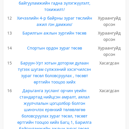
байгууламжийн гадна зүлэгжүүлэлт,
тохижилт/
12
Хичээлийн 4-р байрны зураг төслийн
Хураангуйд
ажил /он дамжих/
орсон
13
Барилгын ажлын зургийн төсөв
Хураангуйд
орсон
14
Спортын ордон зураг төсөв
Хураангуйд
орсон
15
Баруун-Урт хотын доторхи дулаан
Хасагдсан
түгээх шугам сүлжээний хэсэгчилсэн
зураг төсөл боловсруулах , төсөвт
өртгийн тооцоо хийх
16
Дарьганга зусланг орчин үеийн
Хасагдсан
стандартад нийцсэн амралт, аялал
жуулчлалын цогцолбор болгон
шинэчлэх ерөнхий төлөвлөгөө
боловсруулах зураг төсөл, төсөвт
өртгийн тооцоо хийх Багц 1, Барилга
байгууламжийн ажлын зураг төсөл,