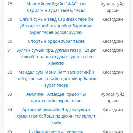
28
Маанийн хийдийн "ЖАС"-ын
Хураангуйд
барилгын зураг төсөв, төсөл
орсон
29
Өлгий сумын төвд баригдах төрийн
Хасагдсан
үйлчилгээний цогцолбор барилгын
зураг төсөв боловсруулах
30
Спортын ордон зураг төсөв
Хасагдсан
31
Булган сумын оршуулгын газар "Цэцэг
Хасагдсан
толгой"-г хашаажуулах зураг төсөв
хийлгэх
32
Мандал сум Тарни багт захирагчийн
Хасагдсан
алба, соёлын төвийн цогцолбор барих
зураг төсөв
33
Аймгийн "Ахмадын ордон"-ы
Хураангуйд
өргөтгөлийн зураг төсөв
орсон
34
Архангай аймгийн Эрдэнэбулган
Хасагдсан
сумын нэг байршилд дахин төлөвлөлт
хийх
35
Сүхбаатар хөгжил үйлдвэр
Хасагдсан