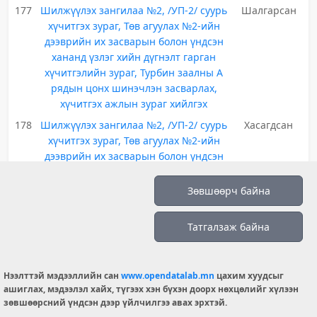
177
Шилжүүлэх зангилаа №2, /УП-2/ суурь
Шалгарсан
хүчитгэх зураг, Төв агуулах №2-ийн
дээврийн их засварын болон үндсэн
хананд үзлэг хийн дүгнэлт гарган
хүчитгэлийн зураг, Турбин заалны А
рядын цонх шинэчлэн засварлах,
хүчитгэх ажлын зураг хийлгэх
178
Шилжүүлэх зангилаа №2, /УП-2/ суурь
Хасагдсан
хүчитгэх зураг, Төв агуулах №2-ийн
дээврийн их засварын болон үндсэн
хананд үзлэг хийн дүгнэлт гарган
хүчитгэлийн зураг, Турбин заалны А
Зөвшөөрч байна
рядын цонх шинэчлэн засварлах,
хүчитгэх ажлын зураг хийлгэх
Татгалзаж байна
179
Хичээлийн 4-р байрны зураг төслийн
Хураангуйд
ажил /он дамжих/
орсон
Нээлттэй мэдээллийн сан
180
Хөгжлийн ерөнхий төлөвлөгөө
www.opendatalab.mn
цахим хуудсыг
Илгээгдсэн
ашиглах, мэдээлэл хайх, түгээх хэн бүхэн доорх нөхцөлийг хүлээн
181
Хөгжлийн ерөнхий төлөвлөгөө /
Хураангуйд
зөвшөөрсний үндсэн дээр үйлчилгээ авах эрхтэй.
Хэнтий, Батноров сум, Бэрх тосгон/
орсон