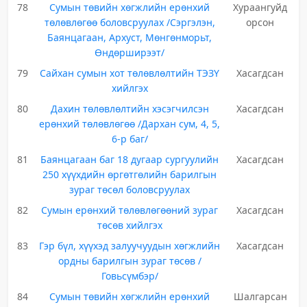
78
Сумын төвийн хөгжлийн ерөнхий
Хураангуйд
төлөвлөгөө боловсруулах /Сэргэлэн,
орсон
Баянцагаан, Архуст, Мөнгөнморьт,
Өндөрширээт/
79
Сайхан сумын хот төлөвлөлтийн ТЭЗҮ
Хасагдсан
хийлгэх
80
Дахин төлөвлөлтийн хэсэгчилсэн
Хасагдсан
ерөнхий төлөвлөгөө /Дархан сум, 4, 5,
6-р баг/
81
Баянцагаан баг 18 дугаар сургуулийн
Хасагдсан
250 хүүхдийн өргөтгөлийн барилгын
зураг төсөл боловсруулах
82
Сумын ерөнхий төлөвлөгөөний зураг
Хасагдсан
төсөв хийлгэх
83
Гэр бүл, хүүхэд залуучуудын хөгжлийн
Хасагдсан
ордны барилгын зураг төсөв /
Говьсүмбэр/
84
Сумын төвийн хөгжлийн ерөнхий
Шалгарсан