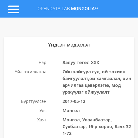
Үндсэн мэдээлэл
Нэр
Залуу төгөл ХХК
Үйл ажиллагаа
Ойн хайгуул суд, ой зохион
байгуулалт,ой хамгаалал, ойн
арчилгаа цэвэрлэгээ, мод
үржүүлэг ойжуулалт
Бүртгүүлсэн
2017-05-12
Улс
Монгол
Хаяг
Монгол, Улаанбаатар,
Сүхбаатар, 16-р хороо, Бэлх 32
1-72