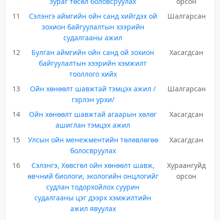
зураг төсөл боловсруулах
орсон
11
Сэлэнгэ аймгийн ойн санд хийгдэх ой
Шалгарсан
зохион байгуулалтын хээрийн
судалгааны ажил
12
Булган аймгийн ойн санд ой зохион
Хасагдсан
байгуулалтын хээрийн хэмжилт
тооллого хийх
13
Ойн хөнөөлт шавжтай тэмцэх ажил /
Шалгарсан
гэрлэн урхи/
14
Ойн хөнөөлт шавжтай агаарын хөлөг
Хасагдсан
ашиглан тэмцэх ажил
15
Улсын ойн менежментийн төлөвлөгөө
Хасагдсан
болосвруулах
16
Сэлэнгэ, Хөвсгөл ойн хөнөөлт шавж,
Хураангуйд
өвчний биологи, экологийн онцлогийг
орсон
судлан тодорхойлох суурин
судалгааны цэг дээрх хэмжилтийн
ажил явуулах