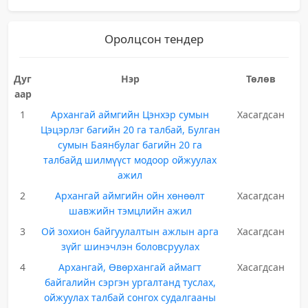
Оролцсон тендер
Дуг
Нэр
Төлөв
аар
1
Архангай аймгийн Цэнхэр сумын
Хасагдсан
Цэцэрлэг багийн 20 га талбай, Булган
сумын Баянбулаг багийн 20 га
талбайд шилмүүст модоор ойжуулах
ажил
2
Архангай аймгийн ойн хөнөөлт
Хасагдсан
шавжийн тэмцлийн ажил
3
Ой зохион байгуулалтын ажлын арга
Хасагдсан
зүйг шинэчлэн боловсруулах
4
Архангай, Өвөрхангай аймагт
Хасагдсан
байгалийн сэргэн ургалтанд туслах,
ойжуулах талбай сонгох судалгааны