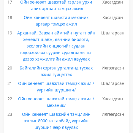
17
Ойн хөнөөлт шавжтай гэрлэн урхи
Хасагдсан
тавих аргаар тэмцэх ажил
18
Ойн хөнөөлт шавжтай механик
Хасагдсан
аргаар тэмцэх ажил
19
Архангай, Завхан аймгийн нутагт ойн
Шалгарсан
хөнөөлт шавж, өвчний биологи,
экологийн онцлогийг судлан
тодорхойлох суурин судалгааны цэг
дээрх хэмжилтийн ажил явуулах
20
Байгалийн сэргэн ургалтанд туслах
Илгээгдсэн
ажил гүйцэтгэх
21
Ойн хөнөөлт шавжтай тэмцэх ажил /
Шалгарсан
үүргийн шүршигч/
22
Ойн хөнөөлт шавжтай тэмцэх ажил /
Хасагдсан
механик/
23
Ойн хөнөөлт шавжийн тэмцлийн
Илгээгдсэн
ажлыг 8000 га талбайд үүргийн
шүршигчээр явуулах