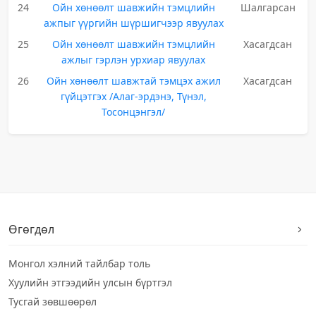
24
Ойн хөнөөлт шавжийн тэмцлийн
Шалгарсан
ажпыг үүргийн шүршигчээр явуулах
25
Ойн хөнөөлт шавжийн тэмцлийн
Хасагдсан
ажлыг гэрлэн урхиар явуулах
26
Ойн хөнөөлт шавжтай тэмцэх ажил
Хасагдсан
гүйцэтгэх /Алаг-эрдэнэ, Түнэл,
Тосонцэнгэл/
Өгөгдөл
Монгол хэлний тайлбар толь
Хуулийн этгээдийн улсын бүртгэл
Тусгай зөвшөөрөл