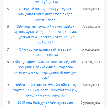
ажил гүйцэтгэх
5
Үр түүх, бэлтгэх, тарьц ургуулах,
Хасагдсан
ойжуулалт хийх чиглэлээр видео
хичээл хийх
6
Ойн хортны тэмцлийн ажил хийх /
Илгээгдсэн
Орхон, Хутаг-Өндөр, Баян-Агт, Хангал,
Бүрэгхангай, Сэлэнгэ, Бугат, Тэшиг
23100 га/
7
Ойн хортон шавьжтай агаарын
Хасагдсан
хөлгөөр тэмцэх
8
Ойн түймрийн улмаас шатсан ойд ойн
Илгээгдсэн
нөөцийн нарийвчилсан судалгаа
хийлгэж дүгнэлт гаргуулна. /Баян- уул
сум/
9
Нийслэлийн ногоон бүсийн ойн санд
Хасагдсан
тархсан ойн хөнөөлт шавжтай тэмцэх,
тэмцлийн ажил явуулах
10
2019 онд байгуулах ойн зурвасын
Хураангуйд