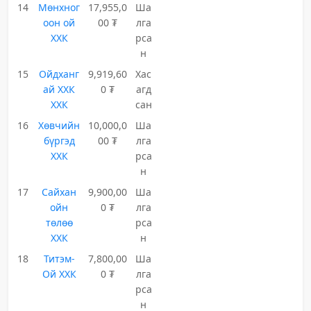
14
Мөнхног
17,955,0
Ша
оон ой
00 ₮
лга
ХХК
рса
н
15
Ойдханг
9,919,60
Хас
ай ХХК
0 ₮
агд
ХХК
сан
16
Хөвчийн
10,000,0
Ша
бүргэд
00 ₮
лга
ХХК
рса
н
17
Сайхан
9,900,00
Ша
ойн
0 ₮
лга
төлөө
рса
ХХК
н
18
Титэм-
7,800,00
Ша
Ой ХХК
0 ₮
лга
рса
н