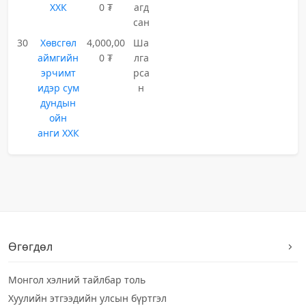
ХХК
0 ₮
агд
сан
30
Хөвсгөл
4,000,00
Ша
аймгийн
0 ₮
лга
эрчимт
рса
идэр сум
н
дундын
ойн
анги ХХК
Өгөгдөл
Монгол хэлний тайлбар толь
Хуулийн этгээдийн улсын бүртгэл