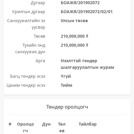
Дугаар
БОАЖЯ/201902072
Урилгын дугаар
БОАЖЯ/201902072/02/01
Санхүүжилтийн эх
Улсын төсөв
үүсвэр
Төсөв
210,000,000 ₮
Тухайн онд
210,000,000 ₮
санхүүжих дүн
Арга
Нээлттэй тендер
шалгаруулалтын журам
Багц тендер эсэх
Үгүй
Цахим тендер эсэх
Тийм
Тендер оролцогч
#
Оролцо
Дүн
Төл
Тайлбар
гч
өв