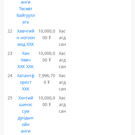
анги
Төсөвт
байгуулл
ага
22
Хавчгий
10,000,0
Хас
н ногоон
00 ₮
агд
мод ХХК
сан
23
Хан
10,000,0
Хас
Хөвч
00 ₮
агд
ХХК ХХК
сан
24
Хатантф
7,996,70
Хас
орест
0 ₮
агд
ХХК
сан
25
Хэнтий
10,000,0
Хас
шинэс
00 ₮
агд
сум
сан
дундын
ойн
анги