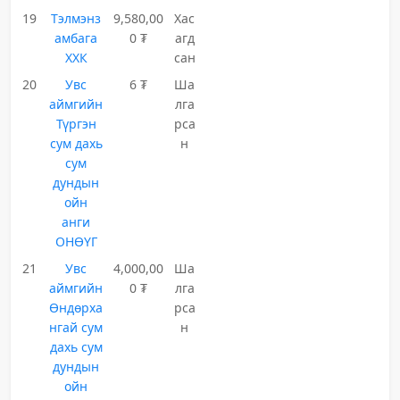
19
Тэлмэнз
9,580,00
Хас
амбага
0 ₮
агд
ХХК
сан
20
Увс
6 ₮
Ша
аймгийн
лга
Түргэн
рса
сум дахь
н
сум
дундын
ойн
анги
ОНӨҮГ
21
Увс
4,000,00
Ша
аймгийн
0 ₮
лга
Өндөрха
рса
нгай сум
н
дахь сум
дундын
ойн