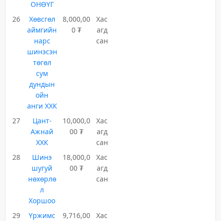
ОНӨҮГ
26
Хөвсгөл
8,000,00
Хас
аймгийн
0 ₮
агд
нарс
сан
шинэсэн
төгөл
сум
дундын
ойн
анги ХХК
27
Цант-
10,000,0
Хас
Ажнай
00 ₮
агд
ХХК
сан
28
Шинэ
18,000,0
Хас
шугуй
00 ₮
агд
нөхөрлө
сан
л
Хоршоо
29
Үржимс
9,716,00
Хас