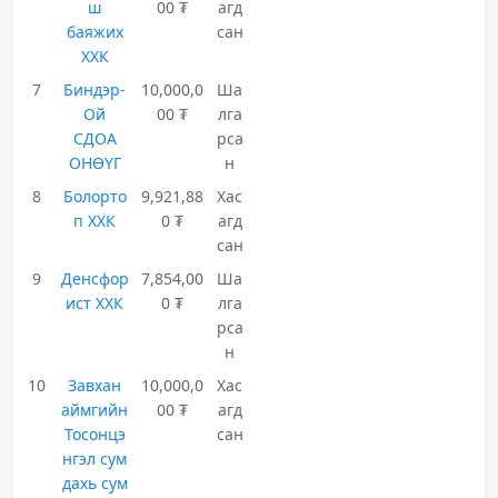
ш
00 ₮
агд
баяжих
сан
ХХК
7
Биндэр-
10,000,0
Ша
Ой
00 ₮
лга
СДОА
рса
ОНӨҮГ
н
8
Болорто
9,921,88
Хас
п ХХК
0 ₮
агд
сан
9
Денсфор
7,854,00
Ша
ист ХХК
0 ₮
лга
рса
н
10
Завхан
10,000,0
Хас
аймгийн
00 ₮
агд
Тосонцэ
сан
нгэл сум
дахь сум