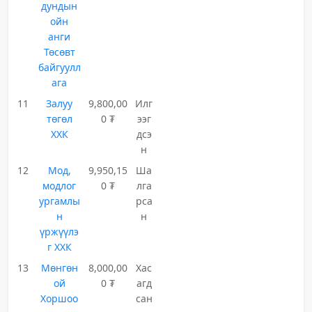
дундын
ойн
анги
Төсөвт
байгуулл
ага
11
Залуу
9,800,00
Илг
төгөл
0 ₮
ээг
ХХК
дсэ
н
12
Мод,
9,950,15
Ша
модлог
0 ₮
лга
ургамлы
рса
н
н
үржүүлэ
г ХХК
13
Мөнгөн
8,000,00
Хас
ой
0 ₮
агд
Хоршоо
сан