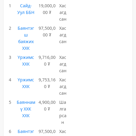
1
Сайд-
19,000,0
Хас
Уул ББН
00 ₮
агд
сан
2
Баянтэг
97,500,0
Хас
ш
00 ₮
агд
баяжих
сан
ХХК
3
Үржимс
9,716,00
Хас
ХХК
0 ₮
агд
сан
4
Үржимс
9,753,16
Хас
ХХК
0 ₮
агд
сан
5
Баяннам
4,900,00
Ша
ү ХХК
0 ₮
лга
ХХК
рса
н
6
Баянтэг
97,500,0
Хас