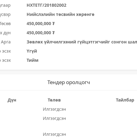
угаар
НХТЕТГ/201802002
үсвэр
Нийслэлийн төсвийн хөрөнгө
Төсөв
450,000,000 ₮
х дүн
450,000,000 ₮
Арга
Зөвлөх үйлчилгээний гүйцэтгэгчийг сонгон ша
 эсэх
Үгүй
 эсэх
Тийм
Тендер оролцогч
Дүн
Төлөв
Тайлбар
Илгээгдсэн
Илгээгдсэн
Илгээгдсэн