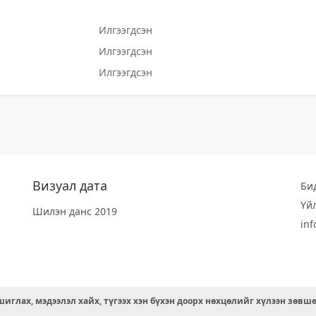
Илгээгдсэн
Илгээгдсэн
Илгээгдсэн
Визуал дата
Би
Үй
Шилэн данс 2019
in
иглах, мэдээлэл хайх, түгээх хэн бүхэн доорх нөхцөлийг хүлээн зөвш