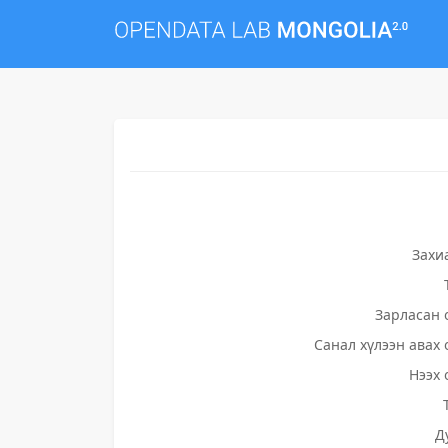
Захи
Зарласан 
Санал хүлээн авах 
Нээх 
Д