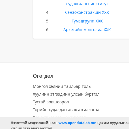
судалгааны институт
4
Сэнзоконстракшн ХХК
5
Түмэдгрупп ХХК
6
Аркетайп монголиа ХХК
Өгөгдөл
Монгол хэлний тайлбар толь
Хуулийн этгээдийн улсын бүртгэл
Тусгай зөвшөөрөл
Төрийн худалдан авах ажиллагаа
Хөрөнгө орлогын мэдүүлэг
Нээлттэй мэдээллийн сан
www.opendatalab.mn
цахим хуудсыг аш
Орон нутгийн хөгжлийн сан
үйлчилгээ авах эрхтэй.