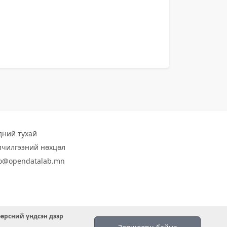
дний тухай
лчилгээний нөхцөл
fo@opendatalab.mn
өөрсний үндсэн дээр