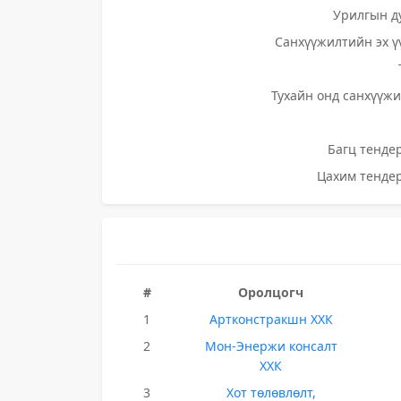
Урилгын д
Санхүүжилтийн эх ү
Тухайн онд санхүүжи
Багц тендер
Цахим тендер
#
Оролцогч
1
Артконстракшн ХХК
2
Мон-Энержи консалт
ХХК
3
Хот төлөвлөлт,