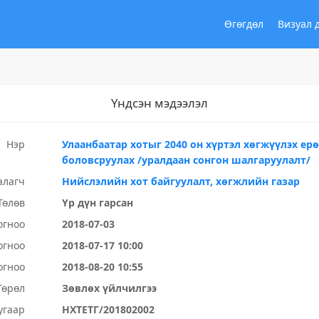
Өгөгдөл
Визуал 
Үндсэн мэдээлэл
Нэр
Улаанбаатар хотыг 2040 он хүртэл хөгжүүлэх е
боловсруулах /уралдаан сонгон шалгаруулалт/
алагч
Нийслэлийн хот байгуулалт, хөгжлийн газар
Төлөв
Үр дүн гарсан
огноо
2018-07-03
огноо
2018-07-17 10:00
огноо
2018-08-20 10:55
Төрөл
Зөвлөх үйлчилгээ
угаар
НХТЕТГ/201802002