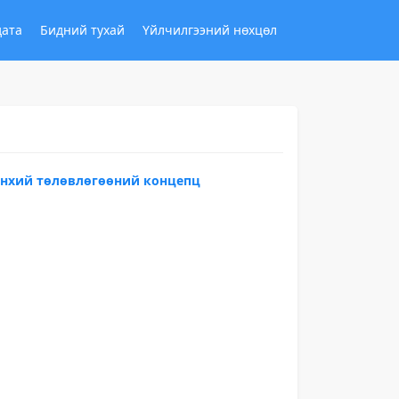
дата
Бидний тухай
Үйлчилгээний нөхцөл
рөнхий төлөвлөгөөний концепц