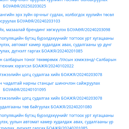
БОУАӨЯ/20250203025
ангийн эрх зүйн орчныг судлах, холбогдох хуулийн төсөл
всруулах БОУАӨЯ/20240203103
ийх, мазаалай брендинг хөгжүүлэх БОУАӨЯ/20240203098
популяцийн бүтэц бүрэлдэхүүнийг тогтоох урт хугацааны
үлэх, автомат камер худалдаж авах, судалгааны үр дүнг
уулах, дүгнэлт гаргах БОАЖЯ/20240201085
н салбарын тоног төхөөрөмж /Улсын хэмжээнд/-Салбарын
техник хэрэгсэл БОАЖЯ/20240102022
тэжээлийн цогц судалгаа хийх БОАЖЯ/20240203078
ин чадалтай нарны станцыг шинэчлэн сайжруулах
БОУАӨЯ/20240101095
тэжээлийн цогц судалгаа хийх БОАЖЯ/20240203078
удалгааны төв байгуулах БОАЖЯ/20240201080
популяцийн бүтэц бүрэлдэхүүнийг тогтоох урт хугацааны
лэх, уулын автомат камер худалдаж авах, судалгааны үр
всруулах, дүгнэлт гаргах БОАЖЯ/20240201085