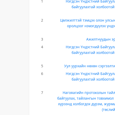
1
Нэгдсэн Үндэстний Байгуул
байгуулахтай холбоотой
2
Цөлжилттэй тэмцэх олон улсын
оролцоог нэмэгдүүлэх үндэ
3
Ажилтнуудын эр
4
Нэгдсэн Үндэстний Байгуул
байгуулахтай холбоотой
5
Уул уурхайн нөхөн сэргээлт
6
Нэгдсэн Үндэстний Байгуул
байгуулахтай холбоотой
7
Нагояагийн протоколын тайла
байгуулах, тайлангын товхимол 
хүрээнд холбогдох дүрэм, журм
(төсли