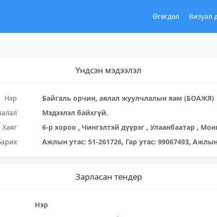
Өгөгдөл
Визуал 
Үндсэн мэдээлэл
Нэр
Байгаль орчин, аялал жуулчлалын яам (БОАЖЯ)
яалал
Мэдээлэл байхгүй.
Хаяг
6-р хороо , Чингэлтэй дүүрэг , Улаанбаатар , Мон
барих
Ажлын утас: 51-261726, Гар утас: 99067493, Ажлын
Зарласан тендер
Нэр