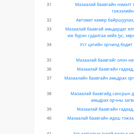
31
Мазаалай баавгайн нэмэлт 
тэжээлийн
32
Автомат камер байршуулах
33
Мазаалай баавгай амьдардаг ял
иж бүрэн судалгаа хийх (ус, хөр
34
Уст цэгийн орчинд бодит
35
Мазаалай баавгайг олон ни
36
Мазаалай баавгайн гадаад
37
Мазаалайн баавгайн амьдрах ор
38
Мазаалай баавгайд сансрын до
амьдрах орчны загв
39
Мазаалай баавгайн гадаад
40
Мазаалай баавгайн идэш тэжээ
41
Хог хаягдлын тухай хуульд н