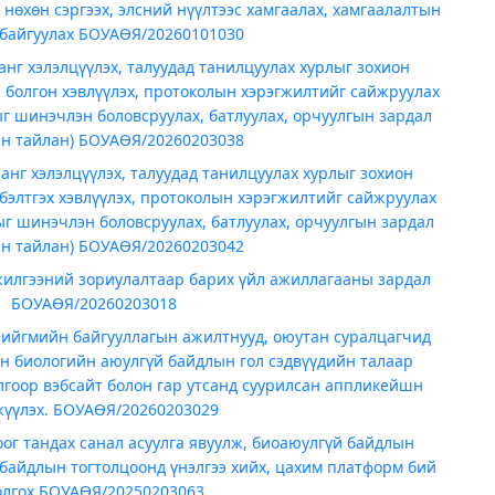
 нөхөн сэргээх, элсний нүүлтээс хамгаалах, хамгаалалтын
 байгуулах БОУАӨЯ/20260101030
нг хэлэлцүүлэх, талуудад танилцуулах хурлыг зохион
а болгон хэвлүүлэх, протоколын хэрэгжилтийг сайжруулах
ыг шинэчлэн боловсруулах, батлуулах, орчуулгын зардал
йн тайлан) БОУАӨЯ/20260203038
нг хэлэлцүүлэх, талуудад танилцуулах хурлыг зохион
бэлтгэх хэвлүүлэх, протоколын хэрэгжилтийг сайжруулах
ыг шинэчлэн боловсруулах, батлуулах, орчуулгын зардал
йн тайлан) БОУАӨЯ/20260203042
илгээний зориулалтаар барих үйл ажиллагааны зардал
БОУАӨЯ/20260203018
нийгмийн байгууллагын ажилтнууд, оюутан суралцагчид
н биологийн аюулгүй байдлын гол сэдвүүдийн талаар
лгоор вэбсайт болон гар утсанд суурилсан аппликейшн
жүүлэх. БОУАӨЯ/20260203029
ог тандах санал асуулга явуулж, биоаюулгүй байдлын
 байдлын тогтолцоонд үнэлгээ хийх, цахим платформ бий
олгох БОУАӨЯ/20250203063