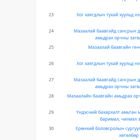
23
Хог хаягдлын тухай хуульд н
24
Мазаалай баавгайд сансрын до
амьдрах орчны загв
25
Мазаалай баавгайн ген
26
Хог хаягдлын тухай хуульд н
27
Мазаалай баавгайд сансрын до
амьдрах орчны загв
28
Мазаалайн баавгайн амьдрах ор
29
Үндэсний бахархалт амьтан м
баримал, чихмэл 
30
Ерөнхий боловсролын сургуу
хөтөлбөр