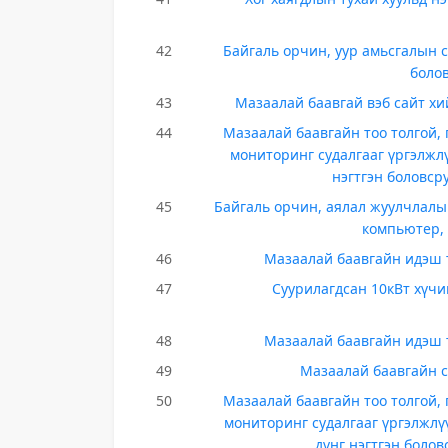
42
Байгаль орчин, уур амьсгалын с
боло
43
Мазаалай баавгай вэб сайт х
44
Мазаалай баавгайн тоо толгой, 
мониторинг судалгааг үргэлжлү
нэгтгэн боловср
45
Байгаль орчин, аялал жуулчлалы
компьютер, 
46
Мазаалай баавгайн идэш 
47
Cуурилагдсан 10кВт хүч
48
Мазаалай баавгайн идэш 
49
Мазаалай баавгайн с
50
Мазаалай баавгайн тоо толгой, 
мониторинг судалгааг үргэлжлүү
дүнг нэгтгэн боло