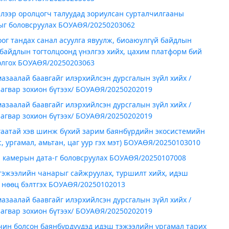
лээр оролцогч талуудад зориулсан сурталчилгааны
ыг боловсруулах БОУАӨЯ/20250203062
ог тандах санал асуулга явуулж, биоаюулгүй байдлын
 байдлын тогтолцоонд үнэлгээ хийх, цахим платформ бий
олгох БОУАӨЯ/20250203063
азаалай баавгайг илэрхийлсэн дурсгалын зүйл хийх /
загвар зохион бүтээх/ БОУАӨЯ/20250202019
азаалай баавгайг илэрхийлсэн дурсгалын зүйл хийх /
загвар зохион бүтээх/ БОУАӨЯ/20250202019
гаатай хэв шинж бүхий зарим баянбүрдийн экосистемийн
с, ургамал, амьтан, цаг уур гэх мэт) БОУАӨЯ/20250103010
, камерын дата-г боловсруулах БОУАӨЯ/20250107008
тэжээлийн чанарыг сайжруулах, туршилт хийх, идэш
 нөөц бэлтгэх БОУАӨЯ/20250102013
азаалай баавгайг илэрхийлсэн дурсгалын зүйл хийх /
загвар зохион бүтээх/ БОУАӨЯ/20250202019
чин болсон баянбүрдүүдэд идэш тэжээлийн ургамал тарих