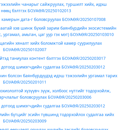
тэжээлийн чанарыг сайжруулах, туршилт хийх, идэш
 нөөц бэлтгэх БОУАӨЯ/20250102013
, камерын дата-г боловсруулах БОУАӨЯ/20250107008
гаатай хэв шинж бүхий зарим баянбүрдийн экосистемийн
с, ургамал, амьтан, цаг уур гэх мэт) БОУАӨЯ/20250103010
 цагийн хяналт хийх боломжтой камер суурилуулах
БОУАӨЯ/20250102007
йтэд таниулах контент бэлтгэх БОУАӨЯ/20250203017
, дотоод шимэгчдийн судалгаа БОУАӨЯ/20250203012
чин болсон баянбүрдүүдэд идэш тэжээлийн ургамал тарих
БОУАӨЯ/20250201011
хиололтой хүзүүвч зүүж, холбоос нутгийг тодорхойлж,
арчлалыг боловсруулах БОУАӨЯ/20250203006
, дотоод шимэгчдийн судалгаа БОУАӨЯ/20250203012
лийн бүтцийг эсийн түвшинд тодорхойлох судалгаа хийх
БОУАӨЯ/20250203009
эмэлт өөрчлөлт оруулах хуулийн төслийг боловсруулах