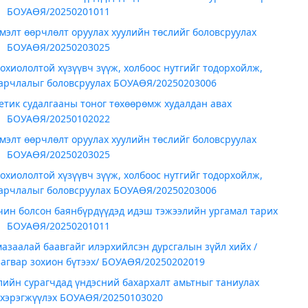
БОУАӨЯ/20250201011
эмэлт өөрчлөлт оруулах хуулийн төслийг боловсруулах
БОУАӨЯ/20250203025
хиололтой хүзүүвч зүүж, холбоос нутгийг тодорхойлж,
арчлалыг боловсруулах БОУАӨЯ/20250203006
етик судалгааны тоног төхөөрөмж худалдан авах
БОУАӨЯ/20250102022
эмэлт өөрчлөлт оруулах хуулийн төслийг боловсруулах
БОУАӨЯ/20250203025
хиололтой хүзүүвч зүүж, холбоос нутгийг тодорхойлж,
арчлалыг боловсруулах БОУАӨЯ/20250203006
чин болсон баянбүрдүүдэд идэш тэжээлийн ургамал тарих
БОУАӨЯ/20250201011
азаалай баавгайг илэрхийлсэн дурсгалын зүйл хийх /
загвар зохион бүтээх/ БОУАӨЯ/20250202019
лийн сурагчдад үндэсний бахархалт амьтныг таниулах
 хэрэгжүүлэх БОУАӨЯ/20250103020