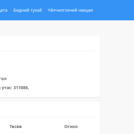
дата
Бидний тухай
Үйлчилгээний нөхцөл
гол
 утас: 311086,
Төсөв
Огноо