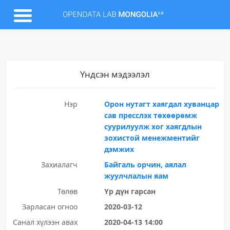
Үндсэн мэдээлэл
Нэр
Орон нутагт хаягдал хуванцар
сав пресслэх төхөөрөмж
суурилуулж хог хаягдлын
зохистой менежментийг
дэмжих
Захиалагч
Байгаль орчин, аялал
жуулчлалын яам
Төлөв
Үр дүн гарсан
Зарласан огноо
2020-03-12
Санал хүлээн авах
2020-04-13 14:00