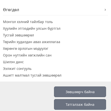
Өгөгдөл
Монгол хэлний тайлбар толь
Хуулийн этгээдийн улсын бүртгэл
Тусгай зөвшөөрөл
Төрийн худалдан авах ажиллагаа
Хөрөнгө орлогын мэдүүлэг
Орон нутгийн хөгжлийн сан
Шилэн данс
Ээлжит сонгууль
Ашигт малтмал тусгай зөвшөөрөл
Визуал дата
Зөвшөөрч байна
Шилэн данс 2019
Татгалзаж байна
Бидний тухай