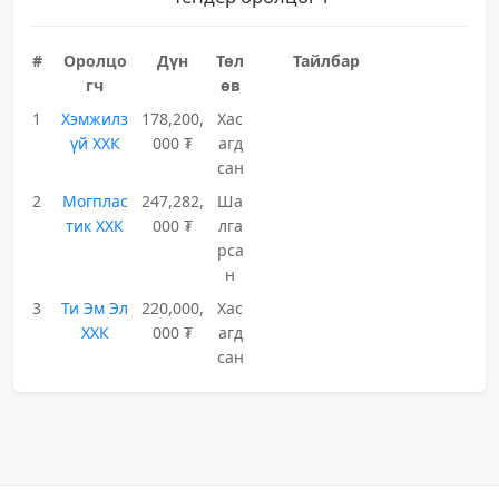
#
Оролцо
Дүн
Төл
Тайлбар
гч
өв
1
Хэмжилз
178,200,
Хас
үй ХХК
000 ₮
агд
сан
2
Могплас
247,282,
Ша
тик ХХК
000 ₮
лга
рса
н
3
Ти Эм Эл
220,000,
Хас
ХХК
000 ₮
агд
сан