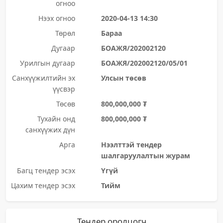
огноо
Нээх огноо
2020-04-13 14:30
Төрөл
Бараа
Дугаар
БОАЖЯ/202002120
Урилгын дугаар
БОАЖЯ/202002120/05/01
Санхүүжилтийн эх
Улсын төсөв
үүсвэр
Төсөв
800,000,000 ₮
Тухайн онд
800,000,000 ₮
санхүүжих дүн
Арга
Нээлттэй тендер
шалгаруулалтын журам
Багц тендер эсэх
Үгүй
Цахим тендер эсэх
Тийм
Тендер оролцогч