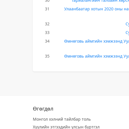
30
Тариалангийн талбайн хөрс
31
Улаанбаатар хотын 2020 оны н
32
С
33
С
34
Өмнөговь аймгийн хэмжээнд Уул
35
Өмнөговь аймгийн хэмжээнд Уул
Өгөгдөл
Монгол хэлний тайлбар толь
Хуулийн этгээдийн улсын бүртгэл