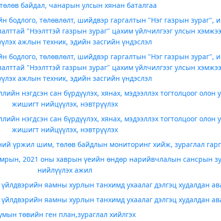
төлөв байдал, чанарын улсын хянан баталгаа
 бодлого, төлөвлөлт, шийдвэр гаргалтын "Нэг газрын зураг", и
лалттай "Нээлттэй газрын зураг" цахим үйлчилгээг улсын хэмжэ
үүлэх ажлын техник, эдийн засгийн үндэслэл
 бодлого, төлөвлөлт, шийдвэр гаргалтын "Нэг газрын зураг", и
лалттай "Нээлттэй газрын зураг" цахим үйлчилгээг улсын хэмжэ
үүлэх ажлын техник, эдийн засгийн үндэслэл
лийн нэгдсэн сан бүрдүүлэх, хянах, мэдээллэх тогтолцоог олон 
жишигт нийцүүлэх, нэвтрүүлэх
лийн нэгдсэн сан бүрдүүлэх, хянах, мэдээллэх тогтолцоог олон 
жишигт нийцүүлэх, нэвтрүүлэх
ний үржил шим, төлөв байдлын мониторинг хийж, зураглал гарг
амрын, 2021 оны хаврын үеийн өндөр нарийвчлалын сансрын з
нийлүүлэх ажил
өн үйлдвэрийн яамны хурлын танхимд ухаалаг дэлгэц худалдан ав
өн үйлдвэрийн яамны хурлын танхимд ухаалаг дэлгэц худалдан ав
умын төвийн ген план,зураглал хийлгэх