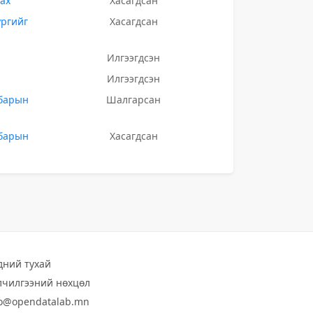
ах
Хасагдсан
ургийг
Хасагдсан
Илгээгдсэн
Илгээгдсэн
лбарын
Шалгарсан
лбарын
Хасагдсан
дний тухай
лчилгээний нөхцөл
fo@opendatalab.mn