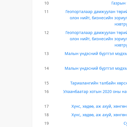
10
Газрын 
11
Геопорталаар дамжуулан төрийн
олон нийт, бизнесийн зориу
нэвтр
12
Геопорталаар дамжуулан төрийн
олон нийт, бизнесийн зориу
нэвтр
13
Малын үндэсний бүртгэл мэдээл
14
Малын үндэсний бүртгэл мэдээл
15
Тариалангийн талбайн хөрс
16
Улаанбаатар хотын 2020 оны н
17
Хүнс, хөдөө, аж ахуй, хөнг
18
Хүнс, хөдөө, аж ахуй, хөнг
19
С