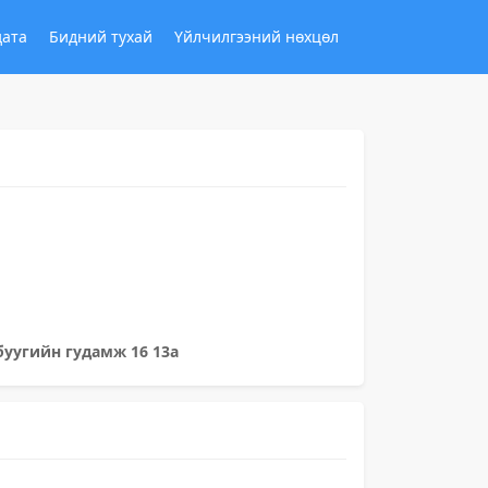
дата
Бидний тухай
Үйлчилгээний нөхцөл
буугийн гудамж 16 13а