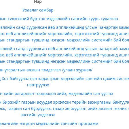
Нэр
Ухаалаг самбар
ын сүлжээний бүртгэл мэдээллийн сангийн суурь судалгаа
ээллийн санд суурилсан веб аппликейшнд улсын чанартай зам
лах, веб аппликейшнийг мэргэжлийн, хэрэглээний түвшинд аши
лсын стандартын түвшинд нэгдсэн мэдээллийн системийг бий бол
ээллийн санд суурилсан веб аппликейшнд улсын чанартай зам
лах, веб аппликейшнийг мэргэжлийн, хэрэглээний түвшинд аши
лсын стандартын түвшинд нэгдсэн мэдээллийн системийг бий бол
н угсралтын ажлын тэмдэглэл /улаан журнал/
д Хот байгуулалтын кадастрын мэдээллийн сангийн цахим систе
нэвтрүүлэх
 хийн ялгарлын тооцоолол хийх, мэдээллийн сан үүсгэх
н биржийг газрын асуудал эрхэлсэн төрийн захиргааны байгуул
лж, газрын сан бүрдүүлэх, газар хөгжүүлэлт хийх ажлын техник
засгийн үндэслэл
иалангийн нэгдсэн мэдээллийн сангийн программ