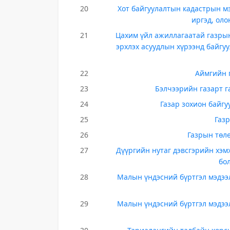
20
Хот байгуулалтын кадастрын мэ
иргэд, оло
21
Цахим үйл ажиллагаатай газры
эрхлэх асуудлын хүрээнд байгуу
22
Аймгийн 
23
Бэлчээрийн газарт г
24
Газар зохион байгу
25
Газ
26
Газрын төлө
27
Дүүргийн нутаг дэвсгэрийн хэм
бо
28
Малын үндэсний бүртгэл мэдээл
29
Малын үндэсний бүртгэл мэдээл