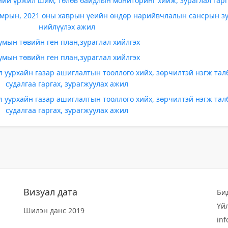
ний үржил шим, төлөв байдлын мониторинг хийж, зураглал гарг
амрын, 2021 оны хаврын үеийн өндөр нарийвчлалын сансрын з
нийлүүлэх ажил
умын төвийн ген план,зураглал хийлгэх
умын төвийн ген план,зураглал хийлгэх
 уурхайн газар ашиглалтын тооллого хийх, зөрчилтэй нэгж та
судалгаа гаргах, зурагжуулах ажил
 уурхайн газар ашиглалтын тооллого хийх, зөрчилтэй нэгж та
судалгаа гаргах, зурагжуулах ажил
Визуал дата
Би
Үй
Шилэн данс 2019
in