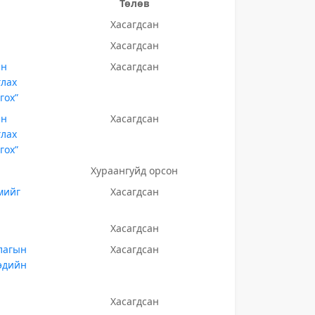
Төлөв
Хасагдсан
Хасагдсан
ын
Хасагдсан
глах
гох”
ын
Хасагдсан
глах
гох”
Хураангуйд орсон
мийг
Хасагдсан
Хасагдсан
лагын
Хасагдсан
 эдийн
Хасагдсан