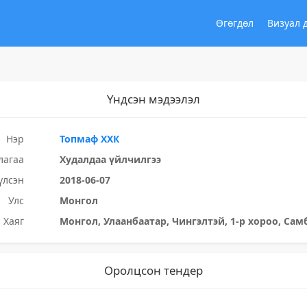
Өгөгдөл
Визуал 
Үндсэн мэдээлэл
Нэр
Топмаф ХХК
лагаа
Худалдаа үйлчилгээ
үлсэн
2018-06-07
Улс
Монгол
Хаяг
Монгол, Улаанбаатар, Чингэлтэй, 1-р хороо, Сам
Оролцсон тендер