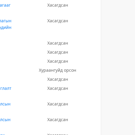
агааг
Хасагдсан
лагын
Хасагдсан
 эдийн
Хасагдсан
Хасагдсан
Хасагдсан
Хураангуйд орсон
Хасагдсан
глалт
Хасагдсан
улсын
Хасагдсан
улсын
Хасагдсан