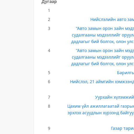
Дугаар
1
2
Нийслэлийн авто зам
3
“Авто замын орон зайн мэд
судалгааны мэдээллийг оруу
дадлагыг бий болгох, олон у
4
“Авто замын орон зайн мэд
судалгааны мэдээллийг оруу
дадлагыг бий болгох, олон у
5
Барилгы
6
Нийслэл, 21 аймгийн хэмжээн
7
Уурхайн хүлэмжийн
8
Цахим үйл ажиллагаатай газры
эрхлэх асуудлын хүрээнд байгуу
9
Газар тар