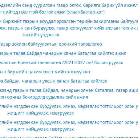
дээллийн санд суурилсан газар олгох, барилга барих үйл ажилл
н нийтэд нээлттэй болгох ажил (Улаанбаатар хот)
н биржийг газрын асуудал эрхэлсэн төрийн захиргааны байгуул
лж, газрын сан бүрдүүлэх, газар хөгжүүлэлт хийх ажлын техник
засгийн үндэслэл
газар зохион байгуулалтын ерөнхий төлөвлөгөө
азрын төлөв,байдал чанарын хянан баталгаа хийлгэх ажил
улалтын Ерөнхий төлөвлөгөө /2021-2037 он/ боловсруулах
рын биржийн цахим системийн хөгжүүлэлт
в байдал, чанарын улсын хянан баталгаа хийлгэх
жээнд газрын төлөв байдал, чанарын хянан баталгаа, газар аши
лон орчны бохирдолд судалгаа хийх ажил
лийн нэгдсэн сан бүрдүүлэх, хянах, мэдээллэх тогтолцоог олон 
жишигт нийцүүлэх, нэвтрүүлэх
лийн нэгдсэн сан бүрдүүлэх, хянах, мэдээллэх тогтолцоог олон 
жишигт нийцүүлэх, нэвтрүүлэх