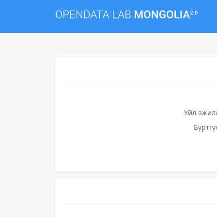
Үйл ажил
Бүртгү