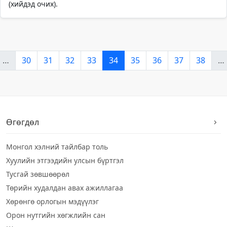
(хийдэд очих).
…
30
31
32
33
34
35
36
37
38
…
Өгөгдөл
Монгол хэлний тайлбар толь
Хуулийн этгээдийн улсын бүртгэл
Тусгай зөвшөөрөл
Төрийн худалдан авах ажиллагаа
Хөрөнгө орлогын мэдүүлэг
Орон нутгийн хөгжлийн сан