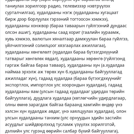
таниулах зорилгоор радио, телевизээр нэвтрүүлэх
сурталчилгаа), худалдааны нэгж (худалдааны хугацаат
бирж дээр борлуулах гэрээний тогтоосон хэмжээ),
худалдааны хонжвор (бараа таваарын гүйлгээний дундаас
олсон ашиг), худалдааны саад хориг (гаалийн хураамж,
хувь хэмжээ, валютын хяналтаар дамжуулан бараа гүйлгээ,
үйлчилгээний солилцоог хязгаарлах ажиллагаа),
худалдааны хөнгөлөлт (худалдах бараа бүтээгдэхүүний
татварыг хөнгөлөх явдал), худалдааны хөрөнгө (гүйлгээнд
гаргаж байгаа бараа таваар), худалдааны хүн (а.худалдаа
наймаа эрхэлж аж төрөх хүн б.худалдааны байгууллагад
ажилладаг хүн), гадаад худалдаа (бараа бүтээгдэхүүнийг
экспортлох, импортлох улс хоорондын худалдаа), гадаад
худалдааны яам (улсын гадаад худалдааг удирдах төрийн
байгууллага), дуудлага худалдаа (хөтлөгчийн удирдлагаар,
олны өмнө зарагдаж байгаа бараанд хамгийн өндөр үнэ
хэлсэн хүн худалдаж авдаг, үнэ хаялцуулах худалдаа), олон
улсын худалдааны танхим (улс орнуудын эдийн засгийн
асуудлыг шийдвэрлэхэд тусламж үзүүлэх зорилготой,
дэлхийн улс гүрэнд өөрийн салбар бүхий байгууллага),