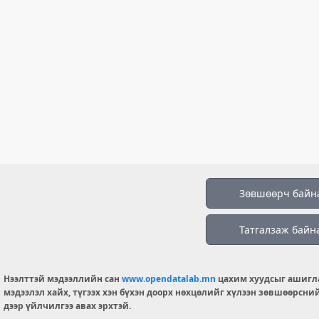
Зөвшөөрч байн
Татгалзаж байн
Нээлттэй мэдээллийн сан
www.opendatalab.mn
цахим хуудсыг ашигл
мэдээлэл хайх, түгээх хэн бүхэн доорх нөхцөлийг хүлээн зөвшөөрсни
дээр үйлчилгээ авах эрхтэй.