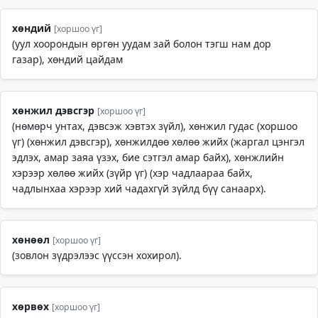
хөндий
[хоршоо үг]
(уул хоорондын өргөн уудам зай болон тэгш нам дор
газар), хөндий цайдам
хөнжил дэвсгэр
[хоршоо үг]
(нөмөрч унтах, дэвсэж хэвтэх зүйл), хөнжил гудас (хоршоо
үг) (хөнжил дэвсгэр), хөнжилдөө хөлөө жийх (жаргал цэнгэл
эдлэх, амар заяа үзэх, бие сэтгэл амар байх), хөнжлийн
хэрээр хөлөө жийх (зүйр үг) (хэр чадлаараа байх,
чадлынхаа хэрээр хий чадахгүй зүйлд бүү санаарх).
хөнөөл
[хоршоо үг]
(зовлон зүдрэлээс үүссэн хохирол).
хөрвөх
[хоршоо үг]