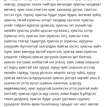
завсар, үзүүрээс эхэлж нийтдээ өвчилдөг хумсны халдварт
өвчин), хумс нээх (гэмтсэн хумс аажмаар ургаж, гэмтсэн
хэсгээ туух, түрэх), хумсны будаг (хумс будах, өнгөлөх зүйл),
хумсны гөгий (хумсны зэтэрт халдвар орсноос хумсны
угийг тойрон идээлэх үрэвсэл), хумсны зэт (хүний гар
хөлийн хумсны угийн арьсан нугалаас), хумсны зэтэр
(хумсны зэт), хумсны зээг (хумсны зэт), хумсны толь
(хумсны гялгар гадаргуу), хумсны уг (хумсны, хурууны
үзүүрийн булчинтай залгалдаж байгаа хэсэг), хумсны хайч
(хумс авах хавчуур иртэй хэрэгсэл), хумсаа авах (хумсны
үзүүрээс тайрах) хумсаа ургуулах (хумсаа урт болгох),
хумсан хээ (хумс хэлбэртэй хээ угалз), хумс савар (хоршоо
үг) (хурц хумстай хөл хуруу), хуруу хумс (хоршоо үг) (гар
хөлийн сарвуу, түүнд ургасан эвэрлэг хатуу зүйл), хуруу
хумсаа малтах (а.хурууныхаа хумсан доторх хирийг ухах б.
(шилжсэн утга) хүчээ шавхан ажиллах, шаргуу
хөдөлмөрлөх), хумс хуруутай (шилжсэн утга) (хулгай хийх
зантай), хумсаа нуух (а.муу санах, амиа бодох б.үйлдсэн
гэмээ далдлах), хумсан будаг цэцэг (ургамал судлал)
(цэцэрлэг болон өрөө тасалгаанд тарьдаг нэг наст өвслөг