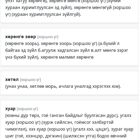
үнэт хатуу хөрөнгө), хөрөнгө мөнгө (хоршоо үг) (хүний
хураан хуримтлуулсан эд зүйл), хөрөнгө мөнгөгүй (хоршоо
үг) (хураан хуримтлуулсан зүйлгүй).
хөрөнгө зөөр
[хоршоо үг]
(хөрөнгө зоорь), хөрөнгө зоорь (хоршоо үг) (а.бүхий л
байгаа эд зүйл б.агуулж хадгалсан зүйл в.алт мөнгө зэрэг
үнэ бүхий зүйл), хөрөнгө малмөл хөрөнгө
хөтөл
[хоршоо үг]
(унах унаа, хөтлөө морь, ачлага уналгад хэрэглэх юм).
хуар
[хоршоо үг]
(юмны дүр төрх, гоё ганган байдлыг буулгасан дүрс), угалз
хуар (хоршоо үг) (зурж сийлсэн, гоёмсог хэлбэртэй
чимэглэл), хээ хуар (хоршоо үг) (угалз хээ, цэцэг), зураг хуар
шиг (гоё, хээнцэр, дэгжин) (шилжсэн утга) бодоо өвчний