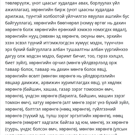
төвлөрүүлж, үнэт цаасыг худалдан авах, борлуулах үйл
ажиллагаа), хөрөнгийн бирж (үнэт цаасны худалдаа
арилжаа, түүнтэй холбоотой үйлчилгээ явуулах ашгийн бус
байгууллага), хөрөнгийн бөөгнөрөл (нэмүү өртөг нь дахин
хөрөнгө болж хөрөнгийн ерөнхий хэмжээ нэмэгдэх явдал),
хөрөнгийн нууц (зөвхөн эд хөрөнгө, оюуны өмч, эрхийн
эзэн эсвэл түүний итгэмжлэгдсэн хүмүүс мэдэх, түүнчлэн
эрх бүхий байгууллага албан тушаалтны албан үүргийнхээ
дагуу олж мэдсэн мэдээ, баримт бичиг, тоо, гэрээ хэлцэл,
биет зүйл), хөрөнгийн орчил (мөнгө үйлдвэрлэлд орж
таваар болох, таваар нь дахин мөнгө болох явц),
хөрөнгийн өсөлт (мөнгөн хөрөнгө нь үйлдвэрлэлийн
явцаар дамжиж, арвижин хуримтлагдах явц), үл хөдлөх
хөрөнгө (байшин, хашаа, газар зэрэг томоохон өмч,
хөрөнгө), үндсэн хөрөнгө (барилга, байшин, машин зэрэг
томхон өмч), хатуу хөрөнгө (алт мөнгө зэрэг үнэ бүхий зүйл,
хөрөнгө), бэлтгэл хөрөнгө (нөөц хөрөнгө), гүйлгээний
хөрөнгө (түүхий эд, түлш зэрэг эргэлтийн хөрөнгө), нөөц
хөрөнгө (хөмрөгт хадгалж байгаа эд юм, мөнгө), эх хөрөнгө
(суурь, үндэс болсон өмч, хөрөнгө), мөнгөн хөрөнгө (улсын