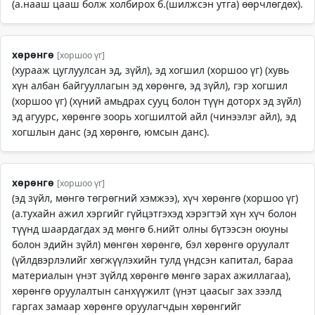
(а.нааш цааш болж холбирох б.(шилжсэн утга) өөрчлөгдөх).
хөрөнгө
[хоршоо үг]
(хурааж цуглуулсан эд, зүйл), эд хогшил (хоршоо үг) (хувь
хүн албан байгууллагын эд хөрөнгө, эд зүйл), гэр хогшил
(хоршоо үг) (хүний амьдрах сууц болон түүн доторх эд зүйл)
эд агуурс, хөрөнгө зоорь хогшилтой айл (чинээлэг айл), эд
хогшлын данс (эд хөрөнгө, юмсын данс).
хөрөнгө
[хоршоо үг]
(эд зүйл, мөнгө төгрөгний хэмжээ), хүч хөрөнгө (хоршоо үг)
(а.тухайн ажил хэргийг гүйцэтгэхэд хэрэгтэй хүн хүч болон
түүнд шаардагдах эд мөнгө б.нийт олны бүтээсэн оюуны
болон эдийн зүйл) мөнгөн хөрөнгө, бэл хөрөнгө оруулалт
(үйлдвэрлэлийг хөгжүүлэхийн тулд үндсэн капитал, бараа
материалын үнэт зүйлд хөрөнгө мөнгө зарах ажиллагаа),
хөрөнгө оруулалтын санхүүжилт (үнэт цаасыг зах зээлд
гаргах замаар хөрөнгө оруулагчдын хөрөнгийг