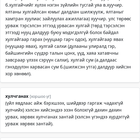
б.хулгайчийг хүлэх нэгэн зүйлийн тусгай уяа в.хуучир.
ялтаны хулгайлсан юмыг далдлан шилжүүлж, ялтаныг
хамтран хуулиас зайлуулах ажиллагаа) хуучир. улс төрөөс
урваж тэрсэлсэн этгээд урвасан хулгай (төрд тэрсэлсэн
этгээд) нууц далдуур буюу мэдэгдэлгүй болох байдал
хулгайгаар гарах (нууцаар гарч одох), хулгайгаар явах
(нууцаар явах), хулгай салхи (дулааны улиралд гэр,
байшингийн сүүдэр талын цонх, үүд, хаяа хатавчны
завсраар үлээх сэрүүн салхи), хулгай сум (а.далдаас
гэнэдүүлэн харвасан сум б.(шилжсэн утга) далдуур хийсэн
хор хөнөөл).
хулчганах
[хоршоо үг]
(үйл явдлаас айж бэрхшээх, шийдвэр гаргаж чадахгүй
хулчийх) хэлсэн хийсэндээ эзэн болохгүй дахин дахин
урвах, хөрвөх хулчганах зантай (хэлсэн үгэндээ хүрдэггүй
урваж хөрвөх зантай).