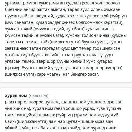
ургамал,), эмгэн хумс (амьтан судлал) (хэвэл хөлт, зөөлөн
биетний ангид багтах амьтан, төрөл зүйл олон), хумсаан
нуусан дайсан аюултай, худлаа хэлсэн хүн осолтой (зүйр үг)
(муу санаатан, худал хэлдэг хүнээс болгоомжлох хэрэгтэй),
хумсан төдий (өчүүхэн төдий, тун бага) хумсын чинээ
(хумсан төдий, өчүүхэн бага), хумсны толион чинээ (хумсны
толио мэт хэмжээтэй) (шилжсэн утга) бууны сумыг, сумны
хэвтэшнээс татан гаргадаг хумс мэт төмөр гох (шилжсэн
утга) цахиур бууны хөлийн, газар руу хатгадаг үзүүрт
угласан төмөр, эвэр шор бууны хөлний хумс хугарах
(цахиур бууны хөлний үзүүрт угласан төмөр шор хугарах)
(шилжсэн утга) саримсагны нэг бөндгөр хэсэг.
хурал ном
[хоршоо үг]
(лам нар олноороо цуглаж, шашны ном уншиж элдэв зан
үйл хийх нь), хурал ном гэвэл хойшоо ухрах, хувь түгээнэ
гэвэл ханцуйгаа шамлах (зүйр үг) (эрдэм номонд дургүй
байх) (шилжсэн утга) лам нар цуглаж шашныхаа зан
үйлийг гүйцэтгэх багахан газар хийд, жас хуралд очих