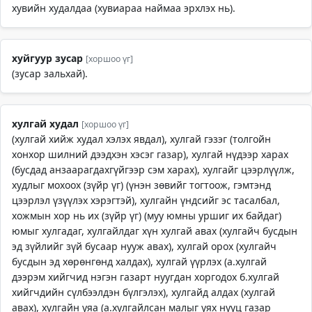
хувийн худалдаа (хувиараа наймаа эрхлэх нь).
хуйгуур зусар
[хоршоо үг]
(зусар зальхай).
хулгай худал
[хоршоо үг]
(хулгай хийж худал хэлэх явдал), хулгай гэзэг (толгойн
хонхор шилний дээдхэн хэсэг газар), хулгай нүдээр харах
(бусдад анзаарагдахгүйгээр сэм харах), хулгайг цээрлүүлж,
худлыг мохоох (зүйр үг) (үнэн зөвийг тогтоож, гэмтэнд
цээрлэл үзүүлэх хэрэгтэй), хулгайн үндсийг эс тасалбал,
хожмын хор нь их (зүйр үг) (муу юмны уршиг их байдаг)
юмыг хулгадаг, хулгайлдаг хүн хулгай авах (хулгайч бусдын
эд зүйлийг зүй бусаар нууж авах), хулгай орох (хулгайч
бусдын эд хөрөнгөнд халдах), хулгай үүрлэх (а.хулгай
дээрэм хийгчид нэгэн газарт нуугдан хоргодох б.хулгай
хийгчдийн сүлбээлдэн бүлгэлэх), хулгайд алдах (хулгай
авах), хулгайн уяа (а.хулгайлсан малыг уях нууц газар