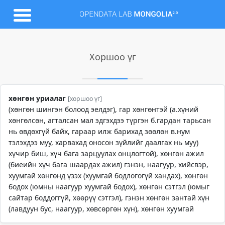
Хоршоо үг
хөнгөн уриалаг
[хоршоо үг]
(хөнгөн шингэн болоод эелдэг), гар хөнгөнтэй (а.хүний
хөнгөлсөн, агталсан мал эдгэхдээ түргэн б.гардан тарьсан
нь өвдөхгүй байх, гараар илж барихад зөөлөн в.нум
тэлэхдээ муу, харвахад оносон зүйлийг даалгах нь муу)
хүчир биш, хүч бага зарцуулах онцлогтой), хөнгөн ажил
(биеийн хүч бага шаардах ажил) гэнэн, наагуур, хийсвэр,
хуумгай хөнгөнд үзэх (хуумгай бодлогогүй хандах), хөнгөн
бодох (юмны наагуур хуумгай бодох), хөнгөн сэтгэл (юмыг
сайтар боддоггүй, хөөрүү сэтгэл), гэнэн хөнгөн зантай хүн
(лавдуун бус, наагуур, хөвсөргөн хүн), хөнгөн хуумгай