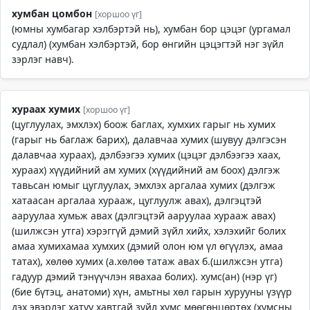
хумбан цомбон
[хоршоо үг]
(юмны хумбагар хэлбэртэй нь), хумбан бор цэцэг (ургамал
судлал) (хумбан хэлбэртэй, бор өнгийн цэцэгтэй нэг зүйл
зэрлэг навч).
хураах хумих
[хоршоо үг]
(цуглуулах, эмхлэх) боож баглах, хумхих гарыг нь хумих
(гарыг нь баглаж барих), далавчаа хумих (шувуу дэлгэсэн
далавчаа хураах), дэлбээгээ хумих (цэцэг дэлбээгээ хаах,
хураах) хүүдийний ам хумих (хүүдийний ам боох) дэлгэж
тавьсан юмыг цуглуулах, эмхлэх аргалаа хумих (дэлгэж
хатаасан аргалаа хурааж, цуглуулж авах), дэлгэцтэй
ааруулаа хумьж авах (дэлгэцтэй ааруулаа хурааж авах)
(шилжсэн утга) хэрэггүй дэмий зүйл хийх, хэлэхийг болих
амаа хумихамаа хумхих (дэмий олон юм үл өгүүлэх, амаа
татах), хөлөө хумих (а.хөлөө татаж авах б.(шилжсэн утга)
гадуур дэмий тэнүүчлэн явахаа болих). хумс(ан) (нэр үг)
(бие бүтэц, анатоми) хүн, амьтны хөл гарын хурууны үзүүр
дэх эвэрлэг хатуу хавтгай зүйл хумс мөөгөнцөртөх (хумсны