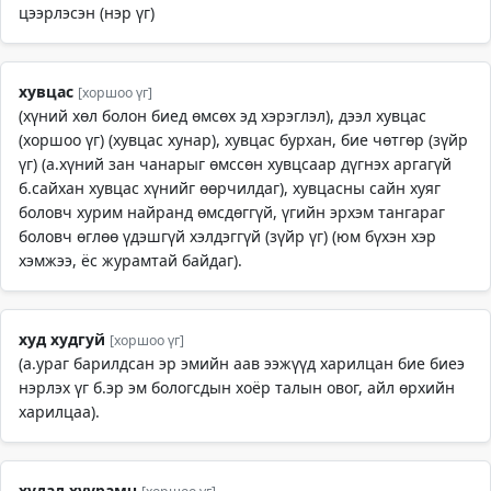
цээрлэсэн (нэр үг)
хувцас
[хоршоо үг]
(хүний хөл болон биед өмсөх эд хэрэглэл), дээл хувцас
(хоршоо үг) (хувцас хунар), хувцас бурхан, бие чөтгөр (зүйр
үг) (а.хүний зан чанарыг өмссөн хувцсаар дүгнэх аргагүй
б.сайхан хувцас хүнийг өөрчилдаг), хувцасны сайн хуяг
боловч хурим найранд өмсдөггүй, үгийн эрхэм тангараг
боловч өглөө үдэшгүй хэлдэггүй (зүйр үг) (юм бүхэн хэр
хэмжээ, ёс журамтай байдаг).
худ худгуй
[хоршоо үг]
(а.ураг барилдсан эр эмийн аав ээжүүд харилцан бие биеэ
нэрлэх үг б.эр эм бологсдын хоёр талын овог, айл өрхийн
харилцаа).
худал хуурамч