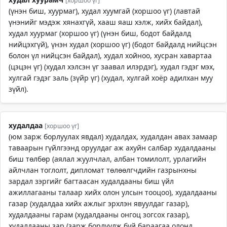
[хоршоо үг]
(үнэн биш, хуурмаг), худал хуумгай (хоршоо үг) (лавтай
үнэнийг мэдэж хянахгүй, хааш яаш хэлж, хийх байдал),
худал хуурмаг (хоршоо үг) (үнэн биш, бодот байдалд
нийцэхгүй), үнэн худал (хоршоо үг) (бодот байдалд нийцсэн
болон үл нийцсэн байдал), худал хойноо, хусран хавартаа
(цэцэн үг) (худал хэлсэн үг заавал илэрдэг), худал гэдэг мэх,
хулгай гэдэг заль (зүйр үг) (худал, хулгай хоёр адилхан муу
зүйл).
худалдаа
[хоршоо үг]
(юм зарж борлуулах явдал) худалдах, худалдан авах замаар
таваарын гүйлгээнд оруулдаг аж ахуйн салбар худалдааны
биш төлбөр (аялал жуулчлал, албан томилолт, урлагийн
айлчлан тоглолт, дипломат төлөөлгчдийн газрынхны
зардал зэргийг багтаасан худалдааны биш үйл
ажиллагааны талаар хийх олон улсын тооцоо), худалдааны
газар (худалдаа хийх ажлыг эрхлэн явуулдаг газар),
худалдааны гарам (худалдааны онгоц зогсох газар),
худалдааны зар (зарж борлуулж буй бараагаа олонд