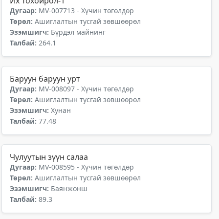
Их Тохойрол-1
Дугаар:
MV-007713 - Хүчин төгөлдөр
Төрөл:
Ашиглалтын тусгай зөвшөөрөл
Эзэмшигч:
Бүрдэл майнинг
Талбай:
264.1
Баруун баруун урт
Дугаар:
MV-008097 - Хүчин төгөлдөр
Төрөл:
Ашиглалтын тусгай зөвшөөрөл
Эзэмшигч:
Хунан
Талбай:
77.48
Чулуутын зүүн салаа
Дугаар:
MV-008595 - Хүчин төгөлдөр
Төрөл:
Ашиглалтын тусгай зөвшөөрөл
Эзэмшигч:
Баянжонш
Талбай:
89.3