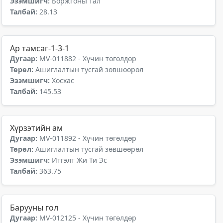
Эзэмшигч:
Боржгоны тал
Талбай:
28.13
Ар тамсаг-1-3-1
Дугаар:
MV-011882 - Хүчин төгөлдөр
Төрөл:
Ашиглалтын тусгай зөвшөөрөл
Эзэмшигч:
Хосхас
Талбай:
145.53
Хүрзэтийн ам
Дугаар:
MV-011892 - Хүчин төгөлдөр
Төрөл:
Ашиглалтын тусгай зөвшөөрөл
Эзэмшигч:
Итгэлт Жи Ти Эс
Талбай:
363.75
Барууны гол
Дугаар:
MV-012125 - Хүчин төгөлдөр