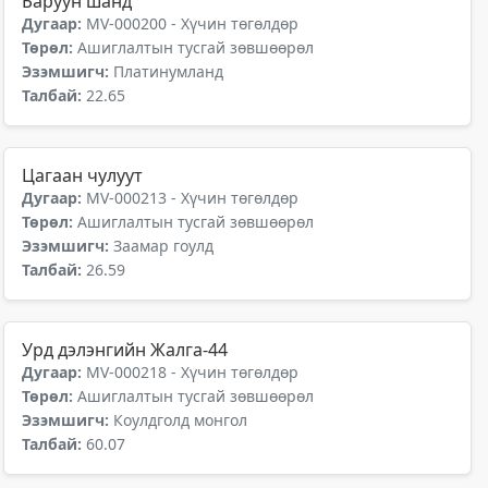
Баруун шанд
Дугаар:
MV-000200 - Хүчин төгөлдөр
Төрөл:
Ашиглалтын тусгай зөвшөөрөл
Эзэмшигч:
Платинумланд
Талбай:
22.65
Цагаан чулуут
Дугаар:
MV-000213 - Хүчин төгөлдөр
Төрөл:
Ашиглалтын тусгай зөвшөөрөл
Эзэмшигч:
Заамар гоулд
Талбай:
26.59
Урд дэлэнгийн Жалга-44
Дугаар:
MV-000218 - Хүчин төгөлдөр
Төрөл:
Ашиглалтын тусгай зөвшөөрөл
Эзэмшигч:
Коулдголд монгол
Талбай:
60.07