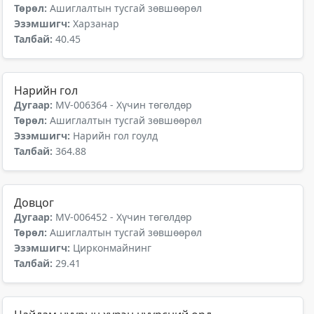
Төрөл:
Ашиглалтын тусгай зөвшөөрөл
Эзэмшигч:
Харзанар
Талбай:
40.45
Нарийн гол
Дугаар:
MV-006364 - Хүчин төгөлдөр
Төрөл:
Ашиглалтын тусгай зөвшөөрөл
Эзэмшигч:
Нарийн гол гоулд
Талбай:
364.88
Довцог
Дугаар:
MV-006452 - Хүчин төгөлдөр
Төрөл:
Ашиглалтын тусгай зөвшөөрөл
Эзэмшигч:
Цирконмайнинг
Талбай:
29.41