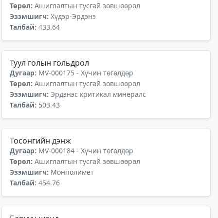
Төрөл:
Ашиглалтын тусгай зөвшөөрөл
Эзэмшигч:
Хүдэр-Эрдэнэ
Талбай:
433.64
Туул голын гольдрол
Дугаар:
MV-000175 - Хүчин төгөлдөр
Төрөл:
Ашиглалтын тусгай зөвшөөрөл
Эзэмшигч:
Эрдэнэс критикал минералс
Талбай:
503.43
Тосонгийн дэнж
Дугаар:
MV-000184 - Хүчин төгөлдөр
Төрөл:
Ашиглалтын тусгай зөвшөөрөл
Эзэмшигч:
Монполимет
Талбай:
454.76