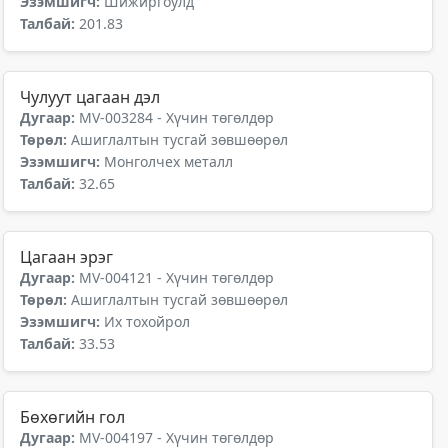
Эзэмшигч:
Шижиргоулд
Талбай:
201.83
Чулуут цагаан дэл
Дугаар:
MV-003284 - Хүчин төгөлдөр
Төрөл:
Ашиглалтын тусгай зөвшөөрөл
Эзэмшигч:
Монголчех металл
Талбай:
32.65
Цагаан эрэг
Дугаар:
MV-004121 - Хүчин төгөлдөр
Төрөл:
Ашиглалтын тусгай зөвшөөрөл
Эзэмшигч:
Их тохойрол
Талбай:
33.53
Бөхөгийн гол
Дугаар:
MV-004197 - Хүчин төгөлдөр