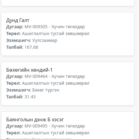
Дунд Галт
Дугаар:
MV-009305 - Хүчин төгөлдөр
Төрөл:
Ашиглалтын тусгай зөвшөөрөл
Эзэмшигч:
Уулсзаамар
Талбай:
167.68
Бөхөгийн хөндий-1
Дугаар:
MV-009464 - Хүчин төгөлдөр
Төрөл:
Ашиглалтын тусгай зөвшөөрөл
Эзэмшигч:
Бөхөг түргэн
Талбай:
31.43
Баянголын дэнж Б хэсэг
Дугаар:
MV-009495 - Хүчин төгөлдөр
Төрөл:
Ашиглалтын тусгай зөвшөөрөл