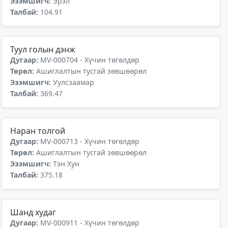
Эзэмшигч:
Эрэл
Талбай:
104.91
Туул голын дэнж
Дугаар:
MV-000704 - Хүчин төгөлдөр
Төрөл:
Ашиглалтын тусгай зөвшөөрөл
Эзэмшигч:
Уулсзаамар
Талбай:
369.47
Наран толгой
Дугаар:
MV-000713 - Хүчин төгөлдөр
Төрөл:
Ашиглалтын тусгай зөвшөөрөл
Эзэмшигч:
Тэн Хун
Талбай:
375.18
Шанд худаг
Дугаар:
MV-000911 - Хүчин төгөлдөр