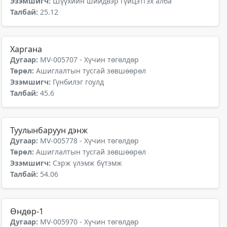
Эзэмшигч:
Шүүхийн шийдвэр гүйцэтгэх алба
Талбай:
25.12
Харгана
Дугаар:
MV-005707 - Хүчин төгөлдөр
Төрөл:
Ашиглалтын тусгай зөвшөөрөл
Эзэмшигч:
Гүнбилэг гоулд
Талбай:
45.6
Туулынбаруун дэнж
Дугаар:
MV-005778 - Хүчин төгөлдөр
Төрөл:
Ашиглалтын тусгай зөвшөөрөл
Эзэмшигч:
Сэрж үлэмж бүтэмж
Талбай:
54.06
Өндөр-1
Дугаар:
MV-005970 - Хүчин төгөлдөр