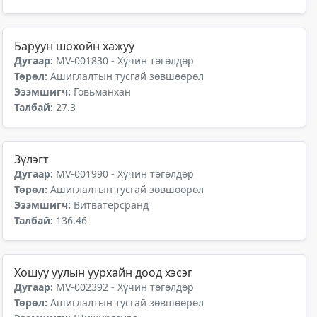
Баруун шохойн хажуу
Дугаар:
MV-001830 - Хүчин төгөлдөр
Төрөл:
Ашиглалтын тусгай зөвшөөрөл
Эзэмшигч:
Говьманхан
Талбай:
27.3
Зүлэгт
Дугаар:
MV-001990 - Хүчин төгөлдөр
Төрөл:
Ашиглалтын тусгай зөвшөөрөл
Эзэмшигч:
Витватерсранд
Талбай:
136.46
Хошуу уулын уурхайн доод хэсэг
Дугаар:
MV-002392 - Хүчин төгөлдөр
Төрөл:
Ашиглалтын тусгай зөвшөөрөл