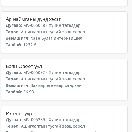
Ар наймганы дунд хэсэг
Дугаар:
MV-005028 - Хүчин төгөлдөр
Төрөл:
Ашиглалтын тусгай зөвшөөрөл
Эзэмшигч:
Хаан булаг интернэйшнл
Талбай:
1252.6
Баян-Овоот уул
Дугаар:
MV-005092 - Хүчин төгөлдөр
Төрөл:
Ашиглалтын тусгай зөвшөөрөл
Эзэмшигч:
Заамар өгөөмөр хайрхан
Талбай:
36.93
Их гүн нуур
Дугаар:
MV-005239 - Хүчин төгөлдөр
Төрөл:
Ашиглалтын тусгай зөвшөөрөл