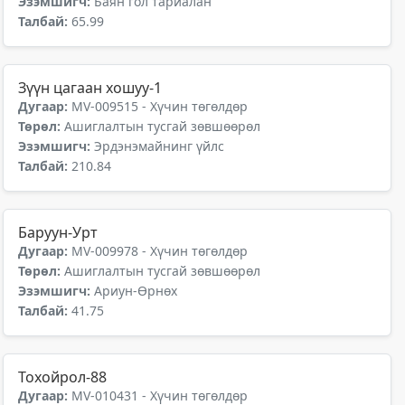
Эзэмшигч:
Баян гол тариалан
Талбай:
65.99
Зүүн цагаан хошуу-1
Дугаар:
MV-009515 - Хүчин төгөлдөр
Төрөл:
Ашиглалтын тусгай зөвшөөрөл
Эзэмшигч:
Эрдэнэмайнинг үйлс
Талбай:
210.84
Баруун-Урт
Дугаар:
MV-009978 - Хүчин төгөлдөр
Төрөл:
Ашиглалтын тусгай зөвшөөрөл
Эзэмшигч:
Ариун-Өрнөх
Талбай:
41.75
Тохойрол-88
Дугаар:
MV-010431 - Хүчин төгөлдөр