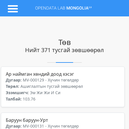
Төв
Нийт 371 тусгай зөвшөөрөл
Ар наймган хөндий доод хэсэг
Дугаар:
MV-000129 - Хүчин төгөлдөр
Төрөл:
Ашиглалтын тусгай зөвшөөрөл
Эзэмшигч:
Эм Жи Жи И Си
Талбай:
103.76
Баруун баруун-Урт
Дугаар:
MV-000131 - Хүчин төгөлдөр