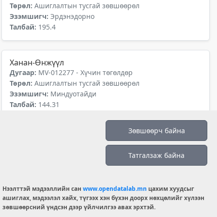
Төрөл:
Ашиглалтын тусгай зөвшөөрөл
Эзэмшигч:
Эрдэнэдорно
Талбай:
195.4
Ханан-Өнжүүл
Дугаар:
MV-012277 - Хүчин төгөлдөр
Төрөл:
Ашиглалтын тусгай зөвшөөрөл
Эзэмшигч:
Миндуотайди
Талбай:
144.31
Зөвшөөрч байна
Бэрх уул
Дугаар:
MV-012325 - Хүчин төгөлдөр
Татгалзаж байна
Төрөл:
Ашиглалтын тусгай зөвшөөрөл
Эзэмшигч:
Цүй ханг инвест
Талбай:
506.47
Нээлттэй мэдээллийн сан
www.opendatalab.mn
цахим хуудсыг
ашиглах, мэдээлэл хайх, түгээх хэн бүхэн доорх нөхцөлийг хүлээн
зөвшөөрсний үндсэн дээр үйлчилгээ авах эрхтэй.