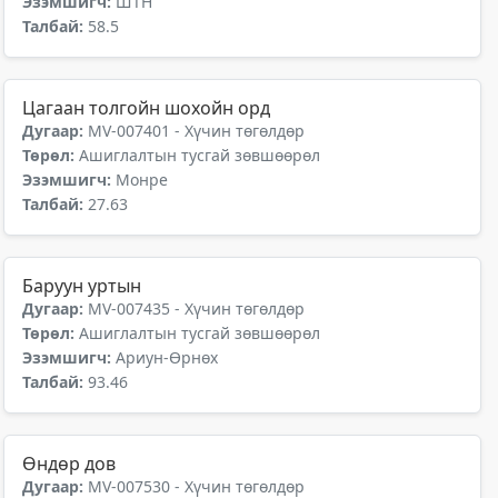
Эзэмшигч:
ШТН
Талбай:
58.5
Цагаан толгойн шохойн орд
Дугаар:
MV-007401 - Хүчин төгөлдөр
Төрөл:
Ашиглалтын тусгай зөвшөөрөл
Эзэмшигч:
Монре
Талбай:
27.63
Баруун уртын
Дугаар:
MV-007435 - Хүчин төгөлдөр
Төрөл:
Ашиглалтын тусгай зөвшөөрөл
Эзэмшигч:
Ариун-Өрнөх
Талбай:
93.46
Өндөр дов
Дугаар:
MV-007530 - Хүчин төгөлдөр