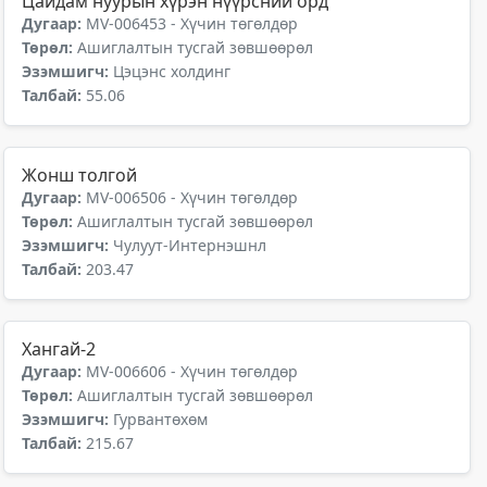
Цайдам нуурын хүрэн нүүрсний орд
Дугаар:
MV-006453 - Хүчин төгөлдөр
Төрөл:
Ашиглалтын тусгай зөвшөөрөл
Эзэмшигч:
Цэцэнс холдинг
Талбай:
55.06
Жонш толгой
Дугаар:
MV-006506 - Хүчин төгөлдөр
Төрөл:
Ашиглалтын тусгай зөвшөөрөл
Эзэмшигч:
Чулуут-Интернэшнл
Талбай:
203.47
Хангай-2
Дугаар:
MV-006606 - Хүчин төгөлдөр
Төрөл:
Ашиглалтын тусгай зөвшөөрөл
Эзэмшигч:
Гурвантөхөм
Талбай:
215.67