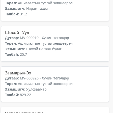
Төрөл:
Ашиглалтын тусгай зөвшөөрөл
Эзэмшигч:
Наран тахилт
Талбай:
31.2
Шохойт-Уул
Дугаар:
MV-000919 - Хүчин төгөлдөр
Төрөл:
Ашиглалтын тусгай зөвшөөрөл
Эзэмшигч:
Шохой цагаан булаг
Талбай:
25.7
Заамарын-Эх
Дугаар:
MV-000926 - Хүчин төгөлдөр
Төрөл:
Ашиглалтын тусгай зөвшөөрөл
Эзэмшигч:
Уулсзаамар
Талбай:
829.22