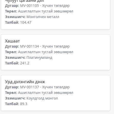
Чулуут цагаанм дэл
Дугаар:
MV-001105 - Хүчин төгөлдөр
Төрөл:
Ашиглалтын тусгай зөвшөөрөл
Эзэмшигч:
Монголчех металл
Талбай:
104.47
Хашаат
Дугаар:
MV-001134 - Хүчин төгөлдөр
Төрөл:
Ашиглалтын тусгай зөвшөөрөл
Эзэмшигч:
Платинумланд
Талбай:
241.2
Урд дэлэнгийн дэнж
Дугаар:
MV-001137 - Хүчин төгөлдөр
Төрөл:
Ашиглалтын тусгай зөвшөөрөл
Эзэмшигч:
Коулдголд монгол
Талбай:
89.3