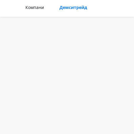
Компани
Демситрейд