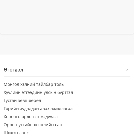
Өгөгдөл
Монгол хэлний тайлбар толь
Хуулийн этгээдийн улсын бүртгэл
Тусгай зөвшөөрөл
Төрийн худалдан авах ажиллагаа
Хөрөнгө орлогын мэдүүлэг
Орон нутгийн хөгжлийн сан
Шилэн данс