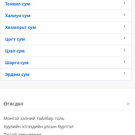
Тонхил сум
Халиун сум
Хөхморьт сум
Цогт сум
Цээл сум
Шарга сум
Эрдэнэ сум
Өгөгдөл
Монгол хэлний тайлбар толь
Хуулийн этгээдийн улсын бүртгэл
Тусгай зөвшөөрөл