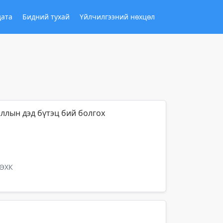
дата
Бидний тухай
Үйлчилгээний нөхцөл
ллын дэд бүтэц бий болгох
ТӨХК