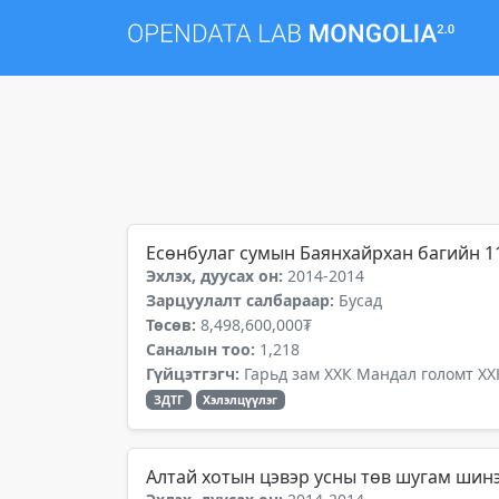
Есөнбулаг сумын Баянхайрхан багийн 1
Эхлэх, дуусах он:
2014-2014
Зарцуулалт салбараар:
Бусад
Төсөв:
8,498,600,000₮
Саналын тоо:
1,218
Гүйцэтгэгч:
Гарьд зам ХХК Мандал голомт ХХ
ЗДТГ
Хэлэлцүүлэг
Алтай хотын цэвэр усны төв шугам шин