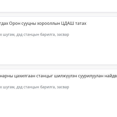
игдах Орон сууцны хорооллын ЦДАШ татах
 шугам, дэд станцын барилга, засвар
 нарны цахилгаан станцыг шилжүүлэн суурилуулан найдв
 шугам, дэд станцын барилга, засвар