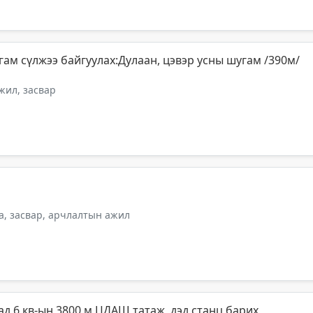
ам сүлжээ байгуулах:Дулаан, цэвэр усны шугам /390м/
ил, засвар
а, засвар, арчлалтын ажил
д 6 кв-ын 3800 м ЦДАШ татаж, дэд станц барих