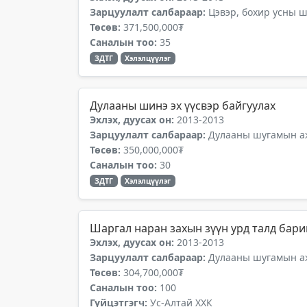
Зарцуулалт салбараар:
Цэвэр, бохир усны 
Төсөв:
371,500,000₮
Саналын тоо:
35
ЗДТГ
Хэлэлцүүлэг
Дулааны шинэ эх үүсвэр байгуулах
Эхлэх, дуусах он:
2013-2013
Зарцуулалт салбараар:
Дулааны шугамын аж
Төсөв:
350,000,000₮
Саналын тоо:
30
ЗДТГ
Хэлэлцүүлэг
Шаргал наран захын зүүн урд талд бари
Эхлэх, дуусах он:
2013-2013
Зарцуулалт салбараар:
Дулааны шугамын аж
Төсөв:
304,700,000₮
Саналын тоо:
100
Гүйцэтгэгч:
Ус-Алтай ХХК