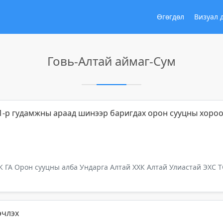
Өгөгдөл
Визуал 
Говь-Алтай аймаг-Сум
1-р гудамжны араад шинээр баригдах орон сууцны хороо
К ГА Орон сууцны алба Ундарга Алтай ХХК Алтай Улиастай ЭХС 
эчлэх