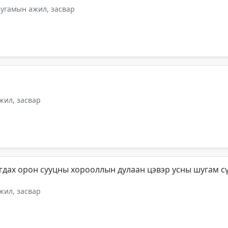
шугамын ажил, засвар
ил, засвар
гдах орон сууцны хорооллын дулаан цэвэр усны шугам с
ил, засвар