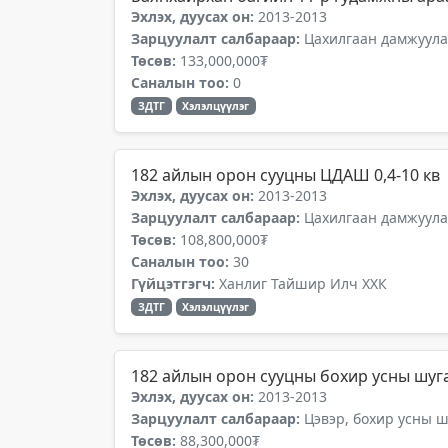
Эхлэх, дуусах он:
2013-2013
Зарцуулалт салбараар:
Цахилгаан дамжуулах
Төсөв:
133,000,000₮
Саналын тоо:
0
ЗДТГ
Хэлэлцүүлэг
182 айлын орон сууцны ЦДАШ 0,4-10 кв
Эхлэх, дуусах он:
2013-2013
Зарцуулалт салбараар:
Цахилгаан дамжуулах
Төсөв:
108,800,000₮
Саналын тоо:
30
Гүйцэтгэгч:
Ханлиг Тайшир Илч ХХК
ЗДТГ
Хэлэлцүүлэг
182 айлын орон сууцны бохир усны шуг
Эхлэх, дуусах он:
2013-2013
Зарцуулалт салбараар:
Цэвэр, бохир усны 
Төсөв:
88,300,000₮