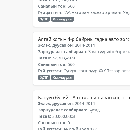
Саналын тоо:
660
Гүйцэтгэгч:
ГАА Авто зам засвар арчлалт Ун
ЗДТГ
Хэлэлцүүлэг
Алтай хотын 4-р байрны гадна авто зог
Эхлэх, дуусах он:
2014-2014
Зарцуулалт салбараар:
Зам, гүүрийн барилг
Төсөв:
57,303,492₮
Саналын тоо:
660
Гүйцэтгэгч:
Сувдан тэгшлүүр ХХК Тээвэр авт
ЗДТГ
Хэлэлцүүлэг
Баруун бүсийн Автомашины засвар, он
Эхлэх, дуусах он:
2014-2014
Зарцуулалт салбараар:
Бусад
Төсөв:
30,000,000₮
Саналын тоо:
0
Гүйцэтгэгч:
Айргийн хад ХХК