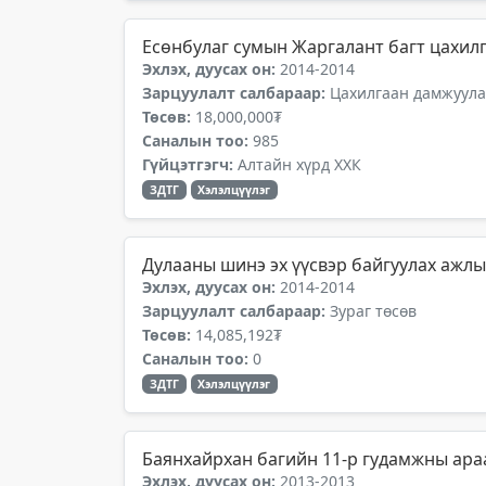
Есөнбулаг сумын Жаргалант багт цахил
Эхлэх, дуусах он:
2014-2014
Зарцуулалт салбараар:
Цахилгаан дамжуулах
Төсөв:
18,000,000₮
Саналын тоо:
985
Гүйцэтгэгч:
Алтайн хүрд ХХК
ЗДТГ
Хэлэлцүүлэг
Дулааны шинэ эх үүсвэр байгуулах ажлы
Эхлэх, дуусах он:
2014-2014
Зарцуулалт салбараар:
Зураг төсөв
Төсөв:
14,085,192₮
Саналын тоо:
0
ЗДТГ
Хэлэлцүүлэг
Баянхайрхан багийн 11-р гудамжны ара
Эхлэх, дуусах он:
2013-2013