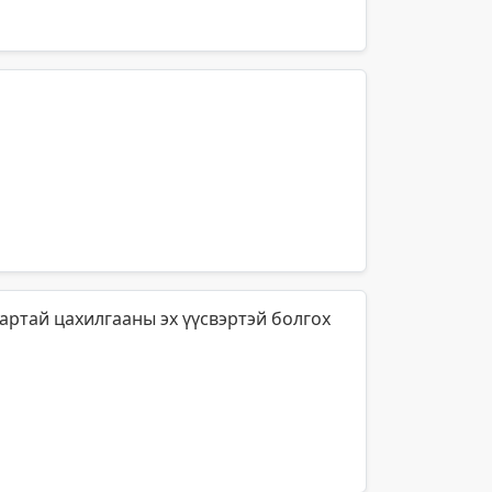
артай цахилгааны эх үүсвэртэй болгох