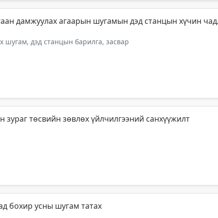
гаан дамжуулах агаарын шугамын дэд станцын хүчин чад
 шугам, дэд станцын барилга, засвар
н зураг төсвийн зөвлөх үйлчилгээний санхүүжилт
ад бохир усны шугам татах