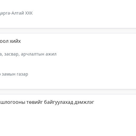
дарга-Алтай ХХК
соол хийх
а, засвар, арчлалтын ажил
о замын газар
ошлогооны төвийг байгуулахад дэмжлэг