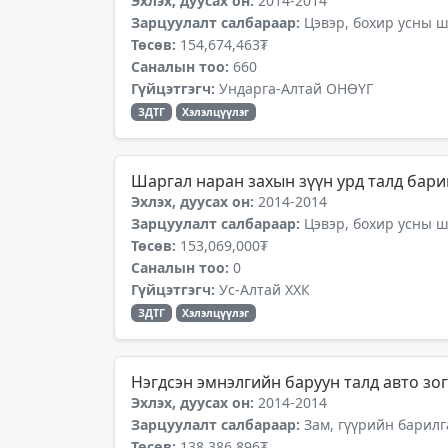
Эхлэх, дуусах он:
2014-2014
Зарцуулалт салбараар:
Цэвэр, бохир усны 
Төсөв:
154,674,463₮
Саналын тоо:
660
Гүйцэтгэгч:
Ундарга-Алтай ОНӨҮГ
ЗДТГ
Хэлэлцүүлэг
Шаргал наран захын зүүн урд талд бари
Эхлэх, дуусах он:
2014-2014
Зарцуулалт салбараар:
Цэвэр, бохир усны 
Төсөв:
153,069,000₮
Саналын тоо:
0
Гүйцэтгэгч:
Ус-Алтай ХХК
ЗДТГ
Хэлэлцүүлэг
Нэгдсэн эмнэлгийн баруун талд авто зо
Эхлэх, дуусах он:
2014-2014
Зарцуулалт салбараар:
Зам, гүүрийн барилг
Төсөв:
138,386,896₮