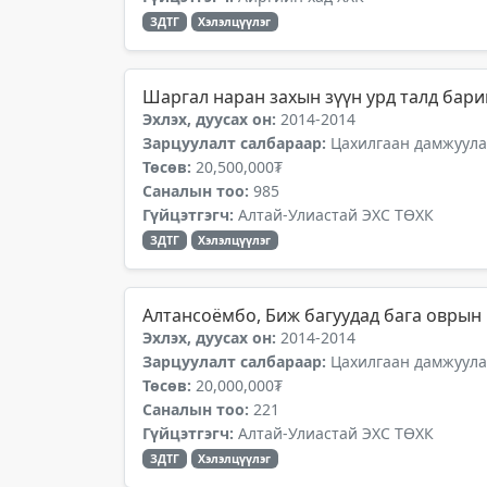
ЗДТГ
Хэлэлцүүлэг
Шаргал наран захын зүүн урд талд бар
Эхлэх, дуусах он:
2014-2014
Зарцуулалт салбараар:
Цахилгаан дамжуулах
Төсөв:
20,500,000₮
Саналын тоо:
985
Гүйцэтгэгч:
Алтай-Улиастай ЭХС ТӨХК
ЗДТГ
Хэлэлцүүлэг
Алтансоёмбо, Биж багуудад бага оврын
Эхлэх, дуусах он:
2014-2014
Зарцуулалт салбараар:
Цахилгаан дамжуулах
Төсөв:
20,000,000₮
Саналын тоо:
221
Гүйцэтгэгч:
Алтай-Улиастай ЭХС ТӨХК
ЗДТГ
Хэлэлцүүлэг