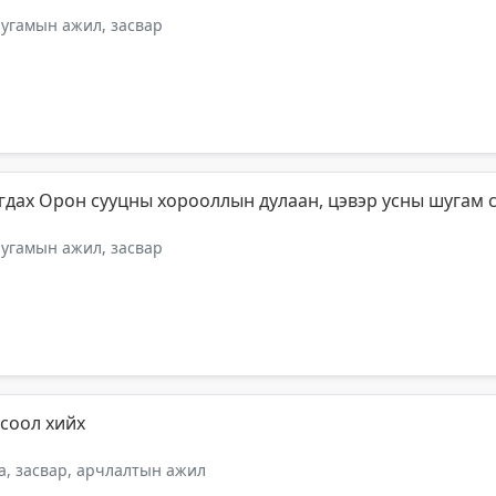
шугамын ажил, засвар
гдах Орон сууцны хорооллын дулаан, цэвэр усны шугам 
шугамын ажил, засвар
гсоол хийх
а, засвар, арчлалтын ажил