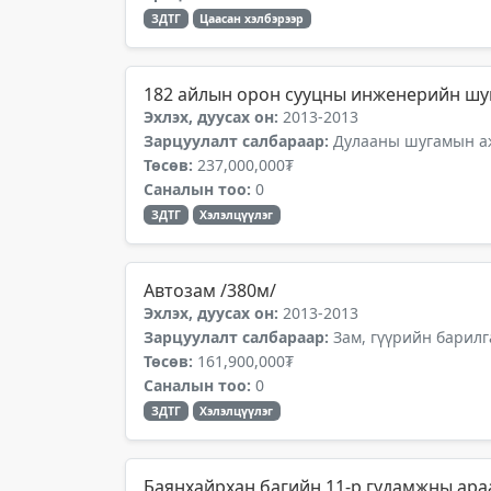
ЗДТГ
Цаасан хэлбэрээр
182 айлын орон сууцны инженерийн шуг
Эхлэх, дуусах он:
2013-2013
Зарцуулалт салбараар:
Дулааны шугамын аж
Төсөв:
237,000,000₮
Саналын тоо:
0
ЗДТГ
Хэлэлцүүлэг
Автозам /380м/
Эхлэх, дуусах он:
2013-2013
Зарцуулалт салбараар:
Зам, гүүрийн барилг
Төсөв:
161,900,000₮
Саналын тоо:
0
ЗДТГ
Хэлэлцүүлэг
Баянхайрхан багийн 11-р гудамжны араа