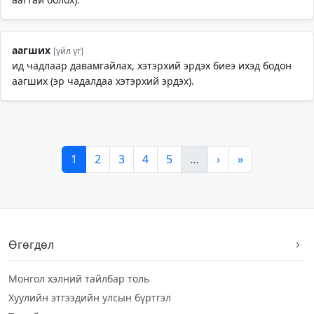
аагших
[үйл үг]
ид чадлаар давамгайлах, хэтэрхий эрдэх биеэ ихэд бодон
аагших (эр чадалдаа хэтэрхий эрдэх).
1
2
3
4
5
…
›
»
Өгөгдөл
Монгол хэлний тайлбар толь
Хуулийн этгээдийн улсын бүртгэл