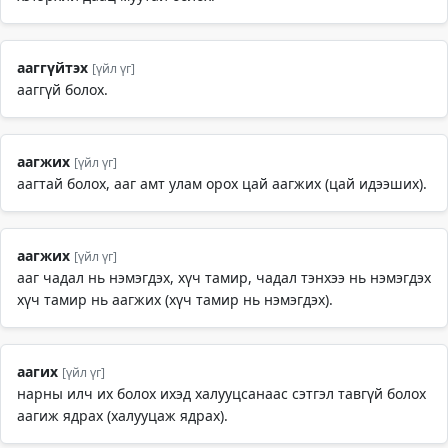
ааггүйтэх
[үйл үг]
ааггүй болох.
аагжих
[үйл үг]
аагтай болох, ааг амт улам орох цай аагжих (цай идээших).
аагжих
[үйл үг]
ааг чадал нь нэмэгдэх, хүч тамир, чадал тэнхээ нь нэмэгдэх
хүч тамир нь аагжих (хүч тамир нь нэмэгдэх).
аагих
[үйл үг]
нарны илч их болох ихэд халууцсанаас сэтгэл тавгүй болох
аагиж ядрах (халууцаж ядрах).