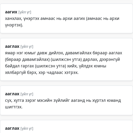
аагих
[үйл үг]
ханхлах, үнэртэх амнаас нь архи аагих (амнаас нь архи
үнэртэх).
ааглах
[үйл үг]
ямар нэг юмыг давж дийлэх, давамгайлах бяраар ааглах
(бяраар давамгайлах) (шилжсэн утга) дарлах, дээрэнгүй
байдал гаргах (шилжсэн утга) хийх, үйлдэх юмны
хялбаргүй бэрх, хэр чадлаас хэтрэх.
ааглах
[үйл үг]
сүх, хутга зэрэг мэсийн зүйлийг ааганд нь хүртэл юманд
шигтгэх.
ааглах
[үйл үг]