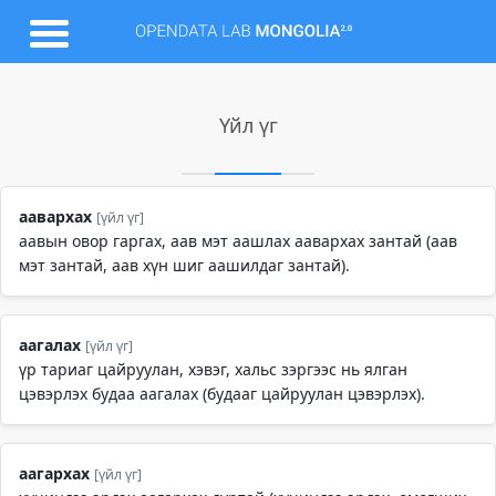
Үйл үг
аавархах
[үйл үг]
аавын овор гаргах, аав мэт аашлах аавархах зантай (аав
мэт зантай, аав хүн шиг аашилдаг зантай).
аагалах
[үйл үг]
үр тариаг цайруулан, хэвэг, хальс зэргээс нь ялган
цэвэрлэх будаа аагалах (будааг цайруулан цэвэрлэх).
аагархах
[үйл үг]