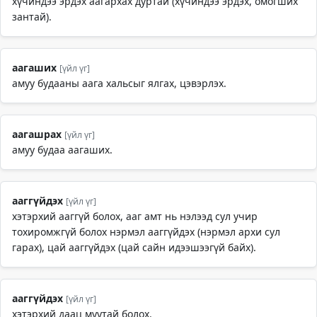
хүчиндээ эрдэх аагархах дуртай (хүчиндээ эрдэх, омогших
зантай).
аагаших
[үйл үг]
амуу будааны аага хальсыг ялгах, цэвэрлэх.
аагашрах
[үйл үг]
амуу будаа аагаших.
ааггүйдэх
[үйл үг]
хэтэрхий ааггүй болох, ааг амт нь нэлээд сул учир
тохиромжгүй болох нэрмэл ааггүйдэх (нэрмэл архи сул
гарах), цай ааггүйдэх (цай сайн идээшээгүй байх).
ааггүйдэх
[үйл үг]
хэтэрхий даац муутай болох.