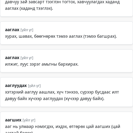
давчуу зай завсарт тээглэн тогтох, хавчуулагдах хаданд
ааглах (хаданд тээглэх).
ааглах
[үйл үг]
хурах, шавах, бөөгнөрөх тэмээ ааглах (тэмээ багшрах).
ааглах
[үйл үг]
илжиг, луус зэрэг амьтны бархирах.
ааглуудах
[үйл үг]
хэтэрхий ааглуу аашлах, хүч тэнхээ, сүрээр бусдаас илт
давуу байх хүчээр ааглуудах (хүчээр давуу байх).
аагших
[үйл үг]
ааг нь улмаар нэмэгдэх, ихдэх, өтгөрөх цай аагших (цай
аагтай болох).